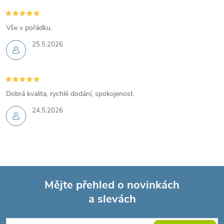
Vše v pořádku.
25.5.2026
Dobrá kvalita, rychlé dodání, spokojenost.
24.5.2026
Mějte přehled o novinkách
a slevách
Z