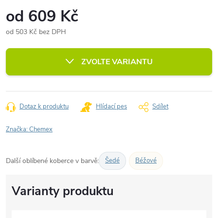
od
609 Kč
od
503 Kč
bez DPH
Měrná
cena:
ZVOLTE VARIANTU
Dotaz k produktu
Hlídací pes
Sdílet
Značka:
Chemex
Další oblíbené koberce v barvě:
Šedé
Béžové