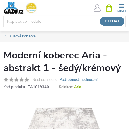
Přejít
NÁKUPNÍ
KOŠÍK
na
obsah
HLEDAT
Kusové koberce
Moderní koberec Aria -
abstrakt 1 - šedý/krémový
Neohodnoceno
Podrobnosti hodnocení
Kód produktu:
TA1019340
Kolekce:
Aria