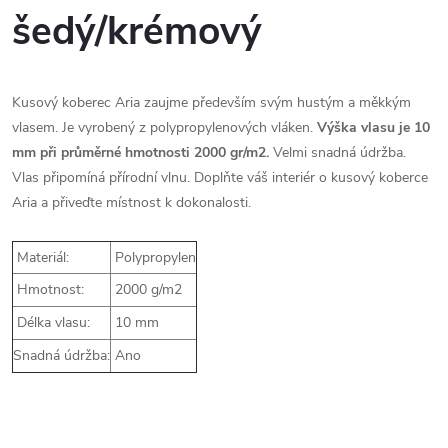
šedý/krémový
Kusový koberec Aria zaujme především svým hustým a měkkým
vlasem. Je vyrobený z polypropylenových vláken.
Výška vlasu je 10
mm při průměrné hmotnosti 2000 gr/m2.
Velmi snadná údržba.
Vlas připomíná přírodní vlnu.
Doplňte váš interiér o kusový koberce
Aria a přiveďte místnost k dokonalosti.
Materiál:
Polypropylen
Hmotnost:
2000 g/m2
Délka vlasu:
10 mm
Snadná údržba:
Ano