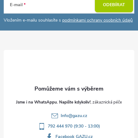
á
E-mail
ODEBÍRAT
p
Vložením e-mailu souhlasíte s
podmínkami ochrany osobních údajů
a
t
í
Jsme i na WhatsAppu. Napište kdykoliv!
Info
@
gazu.cz
792 444 970 (9:30 - 13:00)
Facebook GAZU.cz