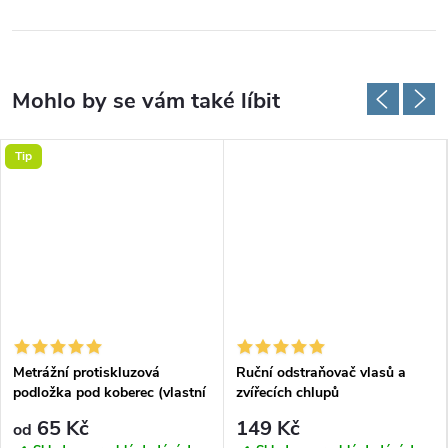
Tip
Metrážní protiskluzová
Ruční odstraňovač vlasů a
podložka pod koberec (vlastní
zvířecích chlupů
rozměr)
65 Kč
149 Kč
od