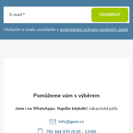
Z
á
E-mail
ODEBÍRAT
p
Vložením e-mailu souhlasíte s
podmínkami ochrany osobních údajů
a
t
í
Jsme i na WhatsAppu. Napište kdykoliv!
Info
@
gazu.cz
792 444 970 (9:30 - 13:00)