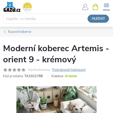
Přejít
NÁKUPNÍ
KOŠÍK
na
obsah
HLEDAT
Kusové koberce
Moderní koberec Artemis -
orient 9 - krémový
Neohodnoceno
Podrobnosti hodnocení
Kód produktu:
TA1021788
Kolekce:
Artemis