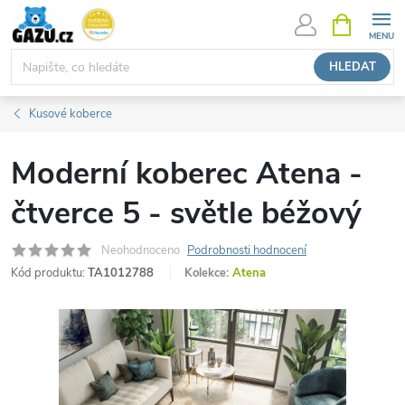
Přejít
NÁKUPNÍ
KOŠÍK
na
obsah
HLEDAT
Kusové koberce
Moderní koberec Atena -
čtverce 5 - světle béžový
Neohodnoceno
Podrobnosti hodnocení
Kód produktu:
TA1012788
Kolekce:
Atena