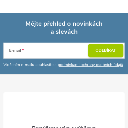
Mějte přehled o novinkách
a slevách
Z
á
E-mail
ODEBÍRAT
p
Vložením e-mailu souhlasíte s
podmínkami ochrany osobních údajů
a
t
í