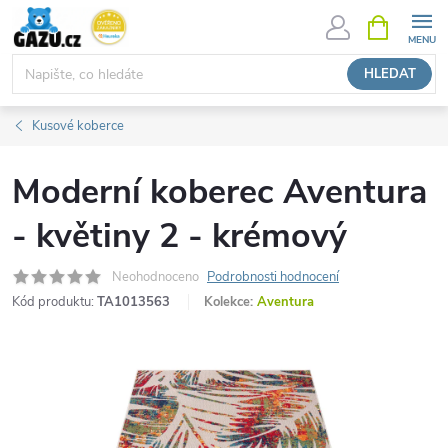
Přejít
NÁKUPNÍ
KOŠÍK
na
obsah
HLEDAT
Kusové koberce
Moderní koberec Aventura
- květiny 2 - krémový
Neohodnoceno
Podrobnosti hodnocení
Kód produktu:
TA1013563
Kolekce:
Aventura