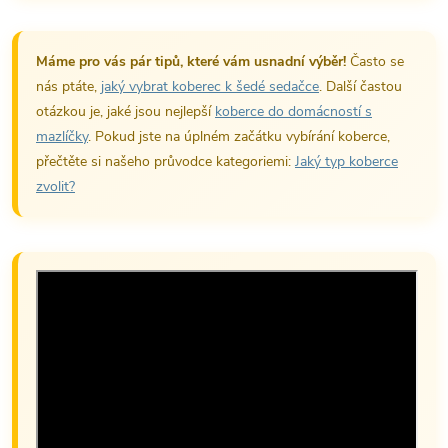
Máme pro vás pár tipů, které vám usnadní výběr!
Často se
nás ptáte,
jaký vybrat koberec k šedé sedačce
. Další častou
otázkou je, jaké jsou nejlepší
koberce do domácností s
mazlíčky
. Pokud jste na úplném začátku vybírání koberce,
přečtěte si našeho průvodce kategoriemi:
Jaký typ koberce
zvolit?