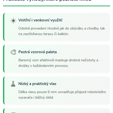
☀️
Vnitřní i venkovní využití
Odolné provedení vhodné jak do obýváku a chodby, tak
na zastřešenou terasu či balkón.
🎨
Pestrá vzorová paleta
Barevný vzor efektivně maskuje drobné nečistoty a
drobky v každodenním provozu.
🧹
Nízký a praktický vlas
Délka vlasu pouze 6 mm usnadňuje přejezd robotického
vysavače i běžný úklid.