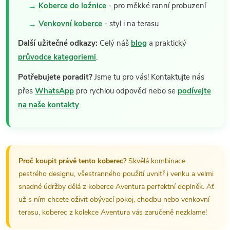
Koberce do ložnice
- pro měkké ranní probuzení
Venkovní koberce
- styl i na terasu
Další užitečné odkazy:
Celý náš
blog
a praktický
průvodce kategoriemi
.
Potřebujete poradit?
Jsme tu pro vás! Kontaktujte nás
přes
WhatsApp
pro rychlou odpověď nebo se
podívejte
na naše kontakty
.
Proč koupit právě tento koberec?
Skvělá kombinace
pestrého designu, všestranného použití uvnitř i venku a velmi
snadné údržby dělá z koberce Aventura perfektní doplněk. Ať
už s ním chcete oživit obývací pokoj, chodbu nebo venkovní
terasu, koberec z kolekce Aventura vás zaručeně nezklame!