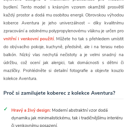
bydlení. Tento model s krásným vzorem okamžitě prosvětlí
každý prostor a dodá mu osobitou energii. Obrovskou výhodou
koberce Aventura je jeho univerzálnost – díky kvalitnímu
zpracování a odolnému polypropylenovému vláknu je určen pro
vnitřní i venkovní použití
. Můžete ho tak s přehledem umístit
do obývacího pokoje, kuchyně, předsíně, ale i na terasu nebo
balkón. Nízký vlas nechytá nečistoty a je velmi snadný na
údržbu, což ocení jak alergici, tak domácnosti s dětmi či
mazlíčky. Prohlédněte si detailní fotografie a objevte kouzlo
kolekce Aventura.
Proč si zamilujete koberec z kolekce Aventura?
Hravý a živý design:
Moderní abstraktní vzor dodá
dynamiku jak minimalistickému, tak i tradičnějšímu interiéru
či venkovnímu posazení.