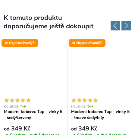
K tomuto produktu
doporučujeme ještě dokoupit
🔥 Nejprodávanější
🔥 Nejprodávanější
KOLEKCE:
TAP
KOLEKCE:
TAP
Moderní koberec Tap - vlnky 5
Moderní koberec Tap - vlnky 5
- šedý/červený
- tmavě šedý/bílý
349 Kč
349 Kč
od
od