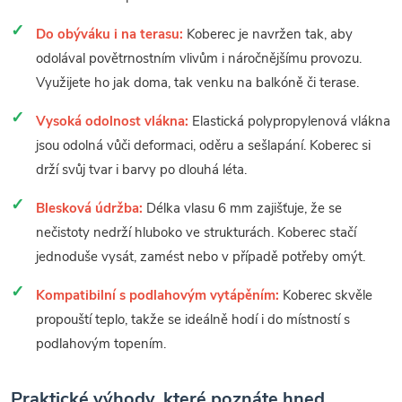
Do obýváku i na terasu:
Koberec je navržen tak, aby
odolával povětrnostním vlivům i náročnějšímu provozu.
Využijete ho jak doma, tak venku na balkóně či terase.
Vysoká odolnost vlákna:
Elastická polypropylenová vlákna
jsou odolná vůči deformaci, oděru a sešlapání. Koberec si
drží svůj tvar i barvy po dlouhá léta.
Blesková údržba:
Délka vlasu 6 mm zajišťuje, že se
nečistoty nedrží hluboko ve strukturách. Koberec stačí
jednoduše vysát, zamést nebo v případě potřeby omýt.
Kompatibilní s podlahovým vytápěním:
Koberec skvěle
propouští teplo, takže se ideálně hodí i do místností s
podlahovým topením.
Praktické výhody, které poznáte hned