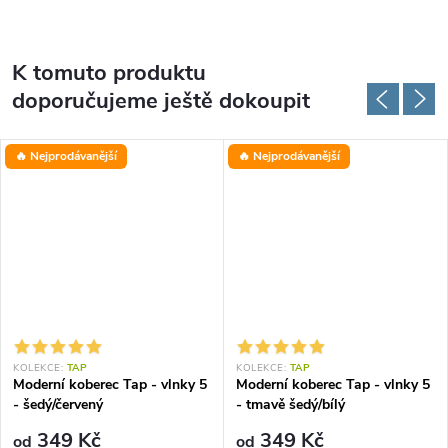
K tomuto produktu
doporučujeme ještě dokoupit
🔥 Nejprodávanější
🔥 Nejprodávanější
KOLEKCE:
TAP
KOLEKCE:
TAP
Moderní koberec Tap - vlnky 5
Moderní koberec Tap - vlnky 5
- šedý/červený
- tmavě šedý/bílý
349 Kč
349 Kč
od
od