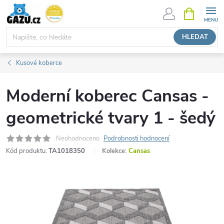
Přejít
NÁKUPNÍ
KOŠÍK
na
obsah
HLEDAT
Kusové koberce
Moderní koberec Cansas -
geometrické tvary 1 - šedý
Neohodnoceno
Podrobnosti hodnocení
Kód produktu:
TA1018350
Kolekce:
Cansas