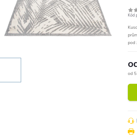
Kód 
Kuso
prům
pod 
o
od
5
Měr
cena