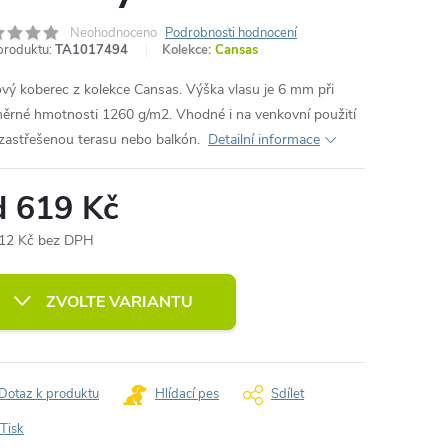
Neohodnoceno
Podrobnosti hodnocení
produktu:
TA1017494
Kolekce:
Cansas
vý koberec z kolekce Cansas. Výška vlasu je 6 mm při
ěrné hmotnosti 1260 g/m2. Vhodné i na venkovní použití
zastřešenou terasu nebo balkón.
Detailní informace
d
619 Kč
12 Kč
bez DPH
ná
:
ZVOLTE VARIANTU
Dotaz k produktu
Hlídací pes
Sdílet
Tisk