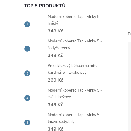
e
TOP 5 PRODUKTŮ
Moderní koberec Tap - vlnky 5 -
l
hnědý
349 Kč
D
Moderní koberec Tap - vlnky 5 -
šedý/červený
349 Kč
Protiskluzový běhoun na míru
Kardinál 6 - terakotový
269 Kč
Moderní koberec Tap - vlnky 5 -
světle béžový
349 Kč
Moderní koberec Tap - vlnky 5 -
tmavě šedý/bílý
349 Kč