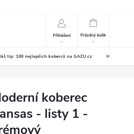
NÁKUPNÍ
KOŠÍK
Prázdný košík
Přihlášení
áš tip: 100 nejlepších koberců na GAZU.cz
Hodnocení o
oderní koberec
ansas - listy 1 -
rémový