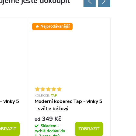
jeme ještě dokoupit
🔥 Nejprodávanější
⭐ Oblíbe
KOLEKCE:
TAP
KOLEKCE:
- vlnky 5
Moderní koberec Tap - vlnky 5
Moderní
- světle béžový
geometri
šedý
349 Kč
349
od
od
Skladem -
Sklad
OBRAZIT
ZOBRAZIT
rychlé dodání do
rychlé do