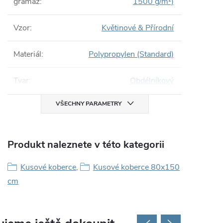
gramáž
:
1500 g/m²)
Vzor
:
Květinové & Přírodní
Materiál
:
Polypropylen (Standard)
Tvar
:
Obdélníkový
VŠECHNY PARAMETRY
Produkt naleznete v této kategorii
Kusové koberce
,
Kusové koberce 80x150
cm