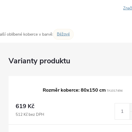
Znač
alší oblíbené koberce v barvě:
Béžové
Rozměr koberce: 80x150 cm
TA1017494
619 Kč
512 Kč bez DPH