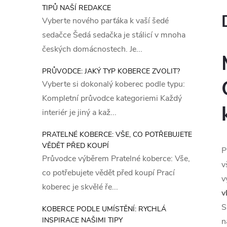
TIPŮ NAŠÍ REDAKCE
Vyberte nového parťáka k vaší šedé
sedačce Šedá sedačka je stálicí v mnoha
českých domácnostech. Je...
PRŮVODCE: JAKÝ TYP KOBERCE ZVOLIT?
Vyberte si dokonalý koberec podle typu:
Kompletní průvodce kategoriemi Každý
interiér je jiný a kaž...
PRATELNÉ KOBERCE: VŠE, CO POTŘEBUJETE
VĚDĚT PŘED KOUPÍ
P
Průvodce výběrem Pratelné koberce: Vše,
v
co potřebujete vědět před koupí Prací
v
koberec je skvělé ře...
v
S
KOBERCE PODLE UMÍSTĚNÍ: RYCHLÁ
INSPIRACE NAŠIMI TIPY
n