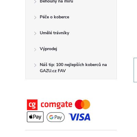
Běhouny na míru
t
Péče o koberce
r
a
Umělé trávníky
n
Výprodej
n
Náš tip: 100 nejlepších koberců na
GAZU.cz FAV
í
p
a
n