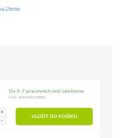
ka:
Chemex
Do 5-7 pracovních dnů odešleme
EAN:
8681895109881
VLOŽIT DO KOŠÍKU