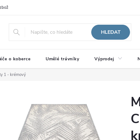
zboží
HLEDAT
éče o koberce
Umělé trávníky
Výprodej
N
ty 1 - krémový
M
C
k