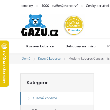
Přejít
Kontakty
4000+ ověřených recenzí
Ceníky doručení 
na
obsah
Kusové koberce
Běhouny na míru
P
Domů
Kusové koberce
Moderní koberec Cansas - lis
P
Přeskočit
Kategorie
kategorie
o
Kusové koberce
s