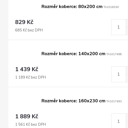
Rozměr koberce: 80x200 cm
TA1018330
829 Kč
685 Kč bez DPH
Rozměr koberce: 140x200 cm
TA1017496
1 439 Kč
1 189 Kč bez DPH
Rozměr koberce: 160x230 cm
TA1017493
1 889 Kč
1 561 Kč bez DPH