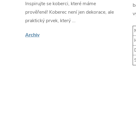
Inspirujte se koberci, které máme
b
prověřené! Koberec není jen dekorace, ale
v
praktický prvek, který ...
M
Archiv
H
D
S