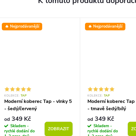
K tomuto produktu doporuču
🔥 Nejprodávanější
🔥 Nejprodávanější
KOLEKCE:
TAP
KOLEKCE:
TAP
Moderní koberec Tap - vlnky 5
Moderní koberec Tap 
- šedý/červený
- tmavě šedý/bílý
349 Kč
349 Kč
od
od
Skladem -
Skladem -
ZOBRAZIT
Z
rychlé dodání do
rychlé dodání do