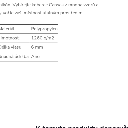
alkón. Vybírejte koberce Cansas z mnoha vzorů a
ytvořte vaši místnost útulným prostředím.
ateriál:
Polypropylen
motnost:
1260 g/m2
élka vlasu:
6 mm
nadná údržba:
Ano