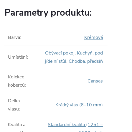
Parametry produktu:
Barva
:
Krémová
Obývací pokoj
,
Kuchyň, pod
Umístění
:
jídelní stůl
,
Chodba, předsíň
Kolekce
Cansas
koberců
:
Délka
Krátký vlas (6–10 mm)
vlasu
:
Kvalita a
Standardní kvalita (1251 –