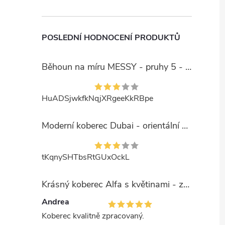
POSLEDNÍ HODNOCENÍ PRODUKTŮ
Běhoun na míru MESSY - pruhy 5 - béžový
HuADSjwkfkNqjXRgeeKkRBpe
Moderní koberec Dubai - orientální 6 - červený
tKqnySHTbsRtGUxOckL
Krásný koberec Alfa s květinami - zelený
Andrea
Koberec kvalitně zpracovaný.