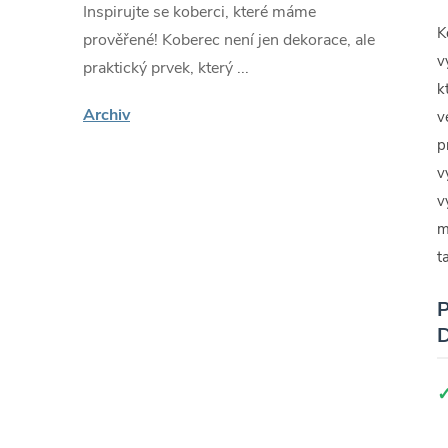
Inspirujte se koberci, které máme
K
prověřené! Koberec není jen dekorace, ale
v
praktický prvek, který ...
k
Archiv
v
p
v
v
m
t
P
D