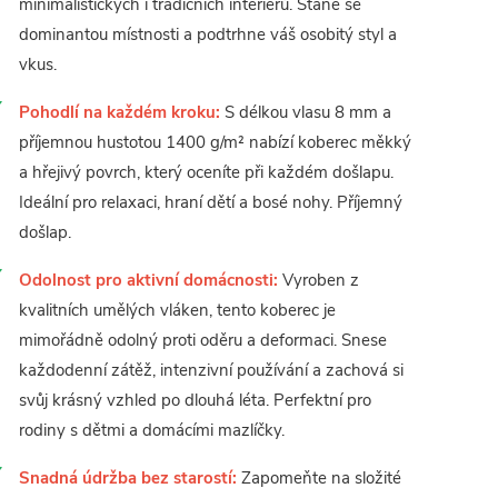
minimalistických i tradičních interiérů. Stane se
dominantou místnosti a podtrhne váš osobitý styl a
vkus.
Pohodlí na každém kroku:
S délkou vlasu 8 mm a
příjemnou hustotou 1400 g/m² nabízí koberec měkký
a hřejivý povrch, který oceníte při každém došlapu.
Ideální pro relaxaci, hraní dětí a bosé nohy. Příjemný
došlap.
Odolnost pro aktivní domácnosti:
Vyroben z
kvalitních umělých vláken, tento koberec je
mimořádně odolný proti oděru a deformaci. Snese
každodenní zátěž, intenzivní používání a zachová si
svůj krásný vzhled po dlouhá léta. Perfektní pro
rodiny s dětmi a domácími mazlíčky.
Snadná údržba bez starostí:
Zapomeňte na složité