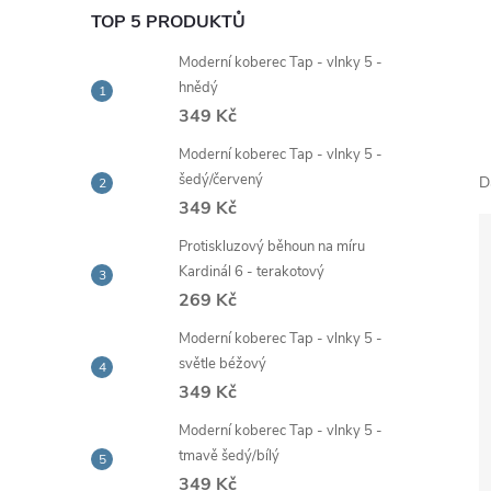
e
TOP 5 PRODUKTŮ
Moderní koberec Tap - vlnky 5 -
l
hnědý
349 Kč
Moderní koberec Tap - vlnky 5 -
šedý/červený
D
349 Kč
Protiskluzový běhoun na míru
Kardinál 6 - terakotový
269 Kč
Moderní koberec Tap - vlnky 5 -
světle béžový
349 Kč
Moderní koberec Tap - vlnky 5 -
tmavě šedý/bílý
349 Kč