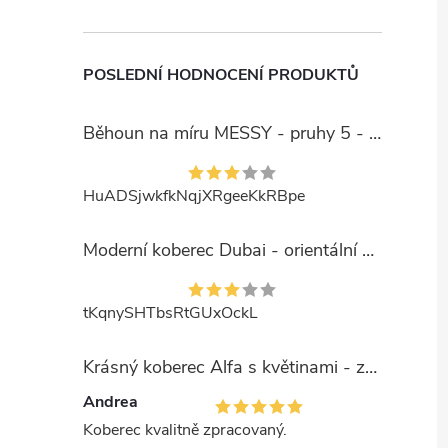
POSLEDNÍ HODNOCENÍ PRODUKTŮ
Běhoun na míru MESSY - pruhy 5 - béžový
HuADSjwkfkNqjXRgeeKkRBpe
Moderní koberec Dubai - orientální 6 - červený
tKqnySHTbsRtGUxOckL
Krásný koberec Alfa s květinami - zelený
Andrea
Koberec kvalitně zpracovaný.