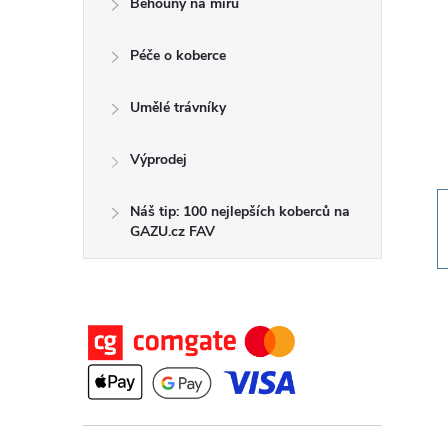
Běhouny na míru
t
Péče o koberce
r
a
Umělé trávníky
n
Výprodej
n
Náš tip: 100 nejlepších koberců na
GAZU.cz FAV
í
p
a
n