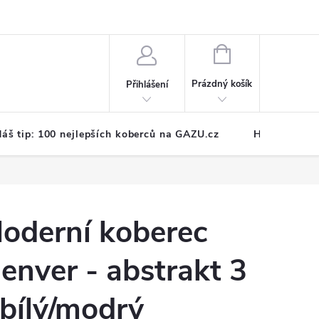
NÁKUPNÍ
KOŠÍK
Prázdný košík
Přihlášení
áš tip: 100 nejlepších koberců na GAZU.cz
Hodnocení o
oderní koberec
enver - abstrakt 3
 bílý/modrý