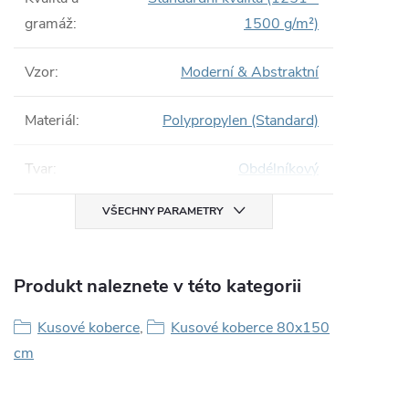
gramáž
:
1500 g/m²)
Vzor
:
Moderní & Abstraktní
Materiál
:
Polypropylen (Standard)
Tvar
:
Obdélníkový
VŠECHNY PARAMETRY
Produkt naleznete v této kategorii
Kusové koberce
,
Kusové koberce 80x150
cm