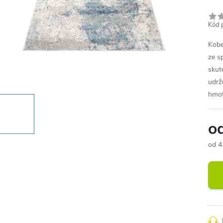
Kód 
Kobe
ze s
skut
udrž
hmot
o
od
4
Měr
cena