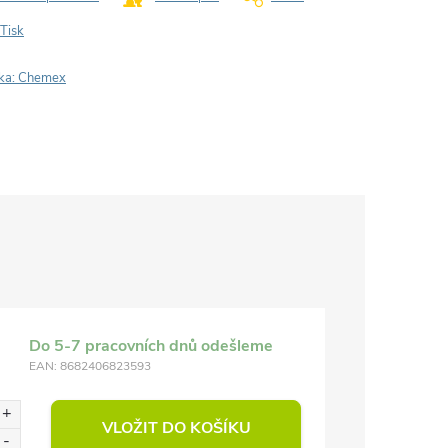
Tisk
ka:
Chemex
Do 5-7 pracovních dnů odešleme
EAN:
8682406823593
VLOŽIT DO KOŠÍKU