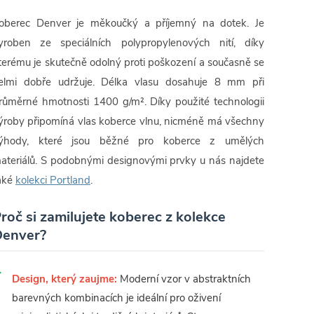
oberec Denver je měkoučký a příjemný na dotek. Je
yroben ze speciálních polypropylenových nití, díky
terému je skutečně odolný proti poškození a současně se
elmi dobře udržuje. Délka vlasu dosahuje 8 mm při
růměrné hmotnosti 1400 g/m². Díky použité technologii
ýroby připomíná vlas koberce vlnu, nicméně má všechny
ýhody, které jsou běžné pro koberce z umělých
ateriálů. S podobnými designovými prvky u nás najdete
aké
kolekci Portland
.
roč si zamilujete koberec z kolekce
enver?
Design, který zaujme:
Moderní vzor v abstraktních
barevných kombinacích je ideální pro oživení