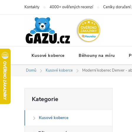
Přejít
Kontakty
4000+ ověřených recenzí
Ceníky doručení 
na
obsah
Kusové koberce
Běhouny na míru
P
Domů
Kusové koberce
Moderní koberec Denver - abs
P
Přeskočit
Kategorie
kategorie
o
Kusové koberce
s