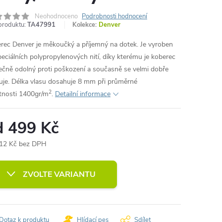
Neohodnoceno
Podrobnosti hodnocení
produktu:
TA47991
Kolekce:
Denver
rec Denver je měkoučký a příjemný na dotek. Je vyroben
peciálních polypropylenových nití, díky kterému je koberec
ečně odolný proti poškození a současně se velmi dobře
uje. Délka vlasu dosahuje 8 mm při průměrné
2
nosti 1400gr/m
.
Detailní informace
d
499 Kč
12 Kč
bez DPH
ná
:
ZVOLTE VARIANTU
Dotaz k produktu
Hlídací pes
Sdílet