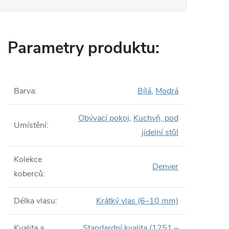
Parametry produktu:
Barva
:
Bílá
,
Modrá
Obývací pokoj
,
Kuchyň, pod
Umístění
:
jídelní stůl
Kolekce
Denver
koberců
:
Délka vlasu
:
Krátký vlas (6–10 mm)
Kvalita a
Standardní kvalita (1251 –