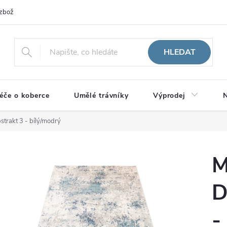
zboží
HLEDAT
éče o koberce
Umělé trávníky
Výprodej
N
trakt 3 - bílý/modrý
M
D
-