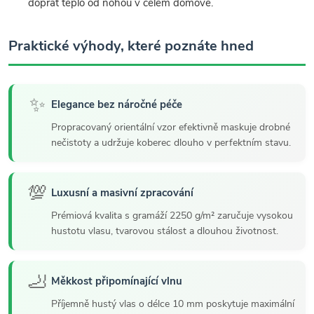
dopřát teplo od nohou v celém domově.
Praktické výhody, které poznáte hned
✨
Elegance bez náročné péče
Propracovaný orientální vzor efektivně maskuje drobné
nečistoty a udržuje koberec dlouho v perfektním stavu.
💯
Luxusní a masivní zpracování
Prémiová kvalita s gramáží 2250 g/m² zaručuje vysokou
hustotu vlasu, tvarovou stálost a dlouhou životnost.
🦶
Měkkost připomínající vlnu
Příjemně hustý vlas o délce 10 mm poskytuje maximální