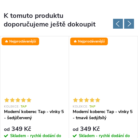
K tomuto produktu
doporučujeme ještě dokoupit
🔥 Nejprodávanější
🔥 Nejprodávanější
KOLEKCE:
TAP
KOLEKCE:
TAP
Moderní koberec Tap - vlnky 5
Moderní koberec Tap - vlnky 5
- šedý/červený
- tmavě šedý/bílý
349 Kč
349 Kč
od
od
Skladem - rychlé dodání do
Skladem - rychlé dodání do