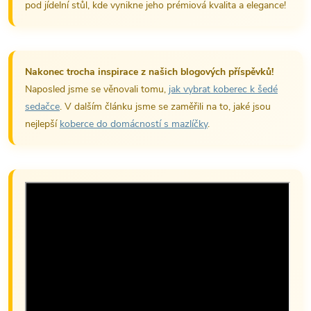
pod jídelní stůl, kde vynikne jeho prémiová kvalita a elegance!
Nakonec trocha inspirace z našich blogových příspěvků!
Naposled jsme se věnovali tomu,
jak vybrat koberec k šedé
sedačce
. V dalším článku jsme se zaměřili na to, jaké jsou
nejlepší
koberce do domácností s mazlíčky
.