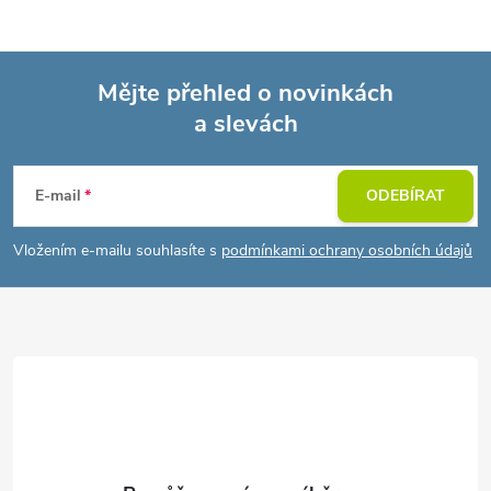
Mějte přehled o novinkách
a slevách
Z
á
E-mail
ODEBÍRAT
p
Vložením e-mailu souhlasíte s
podmínkami ochrany osobních údajů
a
t
í