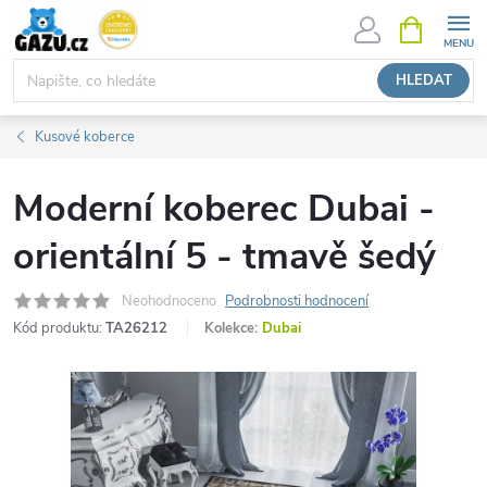
Přejít
NÁKUPNÍ
KOŠÍK
na
obsah
HLEDAT
Kusové koberce
Moderní koberec Dubai -
orientální 5 - tmavě šedý
Neohodnoceno
Podrobnosti hodnocení
Kód produktu:
TA26212
Kolekce:
Dubai