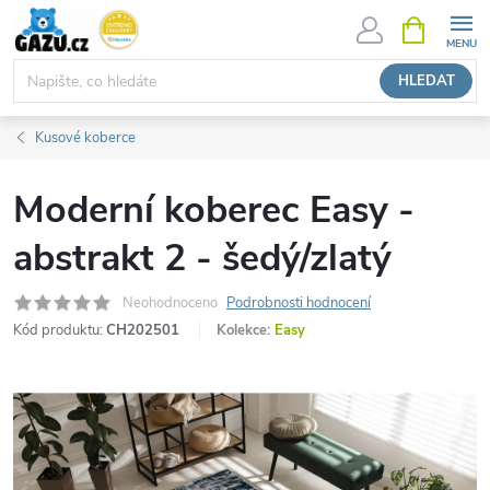
Přejít
NÁKUPNÍ
KOŠÍK
na
obsah
HLEDAT
Kusové koberce
Moderní koberec Easy -
abstrakt 2 - šedý/zlatý
Neohodnoceno
Podrobnosti hodnocení
Kód produktu:
CH202501
Kolekce:
Easy