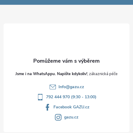
a
t
í
Jsme i na WhatsAppu. Napište kdykoliv!
Info
@
gazu.cz
792 444 970 (9:30 - 13:00)
Facebook GAZU.cz
gazu.cz