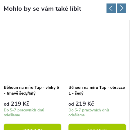
Běhoun na míru Tap - vlnky 5
Běhoun na míru Tap - obrazce
- tmavě šedý/bílý
1 - šedý
219 Kč
219 Kč
od
od
Do 5-7 pracovních dnů
Do 5-7 pracovních dnů
odešleme
odešleme