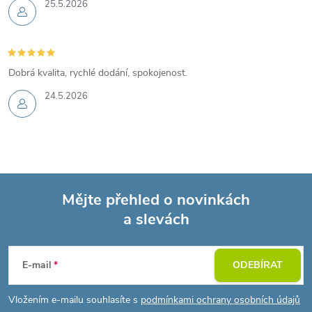
25.5.2026
Dobrá kvalita, rychlé dodání, spokojenost.
24.5.2026
Mějte přehled o novinkách
a slevách
Z
á
E-mail
ODEBÍRAT
p
Vložením e-mailu souhlasíte s
podmínkami ochrany osobních údajů