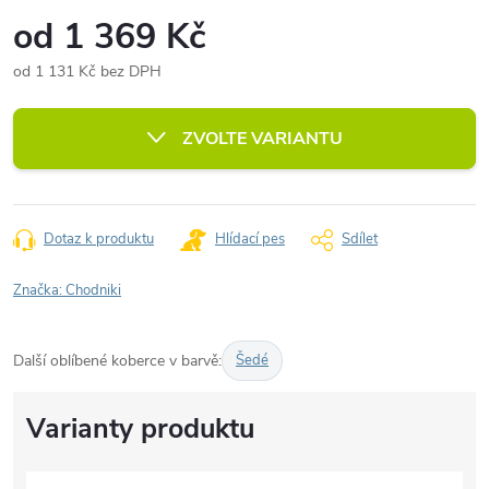
od
1 369 Kč
od
1 131 Kč
bez DPH
Měrná
cena:
ZVOLTE VARIANTU
Dotaz k produktu
Hlídací pes
Sdílet
Značka:
Chodniki
Další oblíbené koberce v barvě:
Šedé