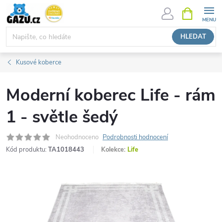
Přejít
NÁKUPNÍ
KOŠÍK
na
obsah
HLEDAT
Kusové koberce
Moderní koberec Life - rám
1 - světle šedý
Neohodnoceno
Podrobnosti hodnocení
Kód produktu:
TA1018443
Kolekce:
Life