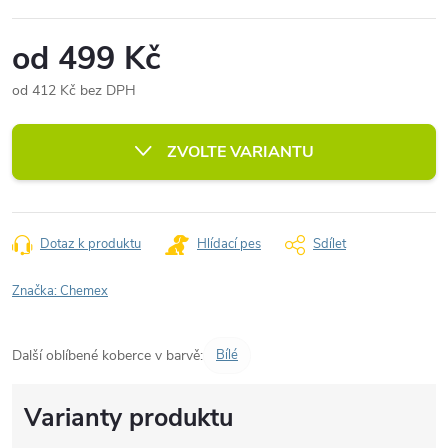
od
499 Kč
od
412 Kč
bez DPH
Měrná
cena:
ZVOLTE VARIANTU
Dotaz k produktu
Hlídací pes
Sdílet
Značka:
Chemex
Další oblíbené koberce v barvě:
Bílé