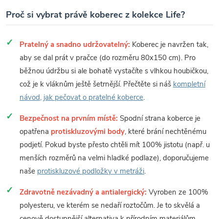
Proč si vybrat právě koberec z kolekce Life?
Pratelný a snadno udržovatelný:
Koberec je navržen tak,
aby se dal prát v pračce (do rozměru 80x150 cm). Pro
běžnou údržbu si ale bohatě vystačíte s vlhkou houbičkou,
což je k vláknům ještě šetrnější. Přečtěte si náš
kompletní
návod, jak pečovat o pratelné koberce
.
Bezpečnost na prvním místě:
Spodní strana koberce je
opatřena
protiskluzovými body
, které brání nechtěnému
podjetí. Pokud byste přesto chtěli mít 100% jistotu (např. u
menších rozměrů na velmi hladké podlaze), doporučujeme
naše
protiskluzové podložky v metráži
.
Zdravotně nezávadný a antialergický:
Vyroben ze 100%
polyesteru, ve kterém se nedaří roztočům. Je to skvělá a
cenově dostupnější alternativa k přírodním materiálům,