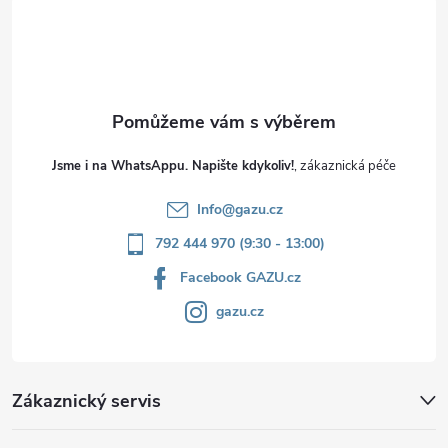
t
í
Jsme i na WhatsAppu. Napište kdykoliv!
Info
@
gazu.cz
792 444 970 (9:30 - 13:00)
Facebook GAZU.cz
gazu.cz
Zákaznický servis