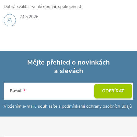
Dobrá kvalita, rychlé dodání, spokojenost.
24.5.2026
Mějte přehled o novinkách
a slevách
Z
á
E-mail
ODEBÍRAT
p
Vložením e-mailu souhlasíte s
podmínkami ochrany osobních údajů
a