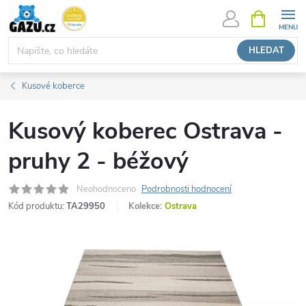
Přejít
NÁKUPNÍ
KOŠÍK
na
obsah
HLEDAT
Kusové koberce
Kusový koberec Ostrava -
pruhy 2 - béžový
Neohodnoceno
Podrobnosti hodnocení
Kód produktu:
TA29950
Kolekce:
Ostrava