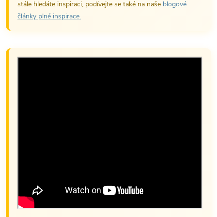
stále hledáte inspiraci, podívejte se také na naše
blogové
články plné inspirace.