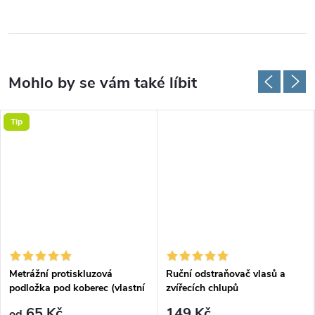
Tip
Metrážní protiskluzová
Ruční odstraňovač vlasů a
podložka pod koberec (vlastní
zvířecích chlupů
rozměr)
65 Kč
149 Kč
od