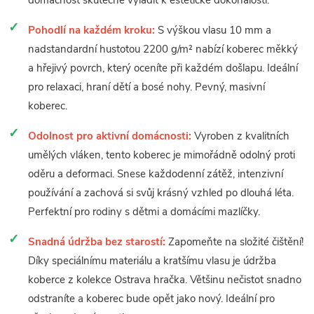
domácnost skutečně vyladit k estetické dokonalosti.
Pohodlí na každém kroku:
S výškou vlasu 10 mm a
nadstandardní hustotou 2200 g/m² nabízí koberec měkký
a hřejivý povrch, který oceníte při každém došlapu. Ideální
pro relaxaci, hraní dětí a bosé nohy. Pevný, masivní
koberec.
Odolnost pro aktivní domácnosti:
Vyroben z kvalitních
umělých vláken, tento koberec je mimořádně odolný proti
oděru a deformaci. Snese každodenní zátěž, intenzivní
používání a zachová si svůj krásný vzhled po dlouhá léta.
Perfektní pro rodiny s dětmi a domácími mazlíčky.
Snadná údržba bez starostí:
Zapomeňte na složité čištění!
Díky speciálnímu materiálu a kratšímu vlasu je údržba
koberce z kolekce Ostrava hračka. Většinu nečistot snadno
odstraníte a koberec bude opět jako nový. Ideální pro