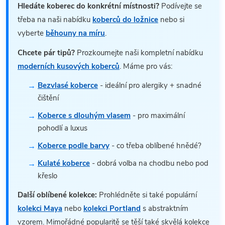
Hledáte koberec do konkrétní místnosti?
Podívejte se
třeba na naši nabídku
koberců do ložnice
nebo si
vyberte
běhouny na míru
.
Chcete pár tipů?
Prozkoumejte naši kompletní nabídku
moderních kusových koberců
. Máme pro vás:
Bezvlasé koberce
- ideální pro alergiky + snadné
čištění
Koberce s dlouhým vlasem
- pro maximální
pohodlí a luxus
Koberce podle barvy
- co třeba oblíbené hnědé?
Kulaté koberce
- dobrá volba na chodbu nebo pod
křeslo
Další oblíbené kolekce:
Prohlédněte si také populární
kolekci Maya
nebo
kolekci Portland
s abstraktním
vzorem. Mimořádné popularitě se těší také skvělá kolekce