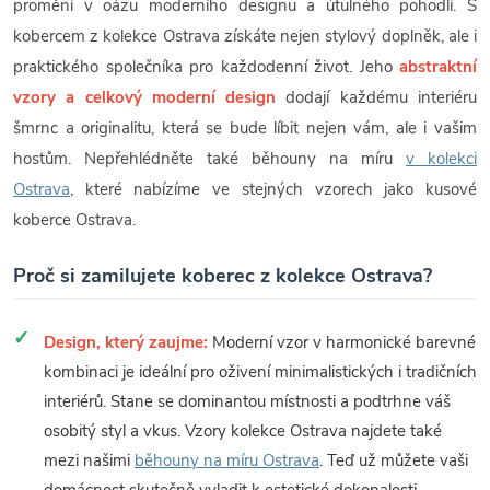
promění v oázu moderního designu a útulného pohodlí. S
kobercem z kolekce Ostrava získáte nejen stylový doplněk, ale i
praktického společníka pro každodenní život. Jeho
abstraktní
vzory a celkový moderní design
dodají každému interiéru
šmrnc a originalitu, která se bude líbit nejen vám, ale i vašim
hostům. Nepřehlédněte také běhouny na míru
v kolekci
Ostrava
, které nabízíme ve stejných vzorech jako kusové
koberce Ostrava.
Proč si zamilujete koberec z kolekce Ostrava?
Design, který zaujme:
Moderní vzor v harmonické barevné
kombinaci je ideální pro oživení minimalistických i tradičních
interiérů. Stane se dominantou místnosti a podtrhne váš
osobitý styl a vkus. Vzory kolekce Ostrava najdete také
mezi našimi
běhouny na míru Ostrava
. Teď už můžete vaši