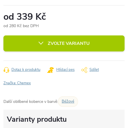
od
339 Kč
od
280 Kč
bez DPH
Měrná
cena:
ZVOLTE VARIANTU
Dotaz k produktu
Hlídací pes
Sdílet
Značka:
Chemex
Další oblíbené koberce v barvě:
Béžové