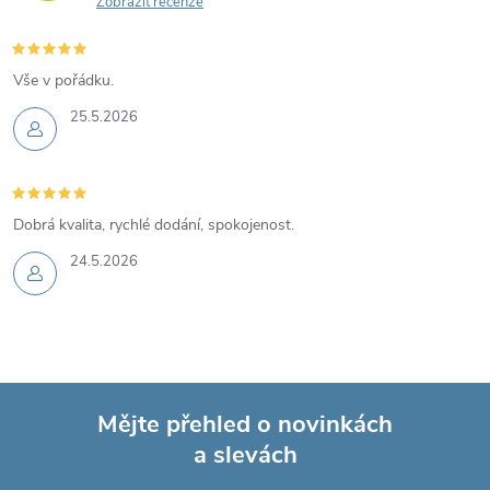
Zobrazit recenze
Vše v pořádku.
25.5.2026
Dobrá kvalita, rychlé dodání, spokojenost.
24.5.2026
Mějte přehled o novinkách
a slevách
Z