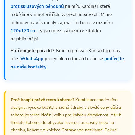
protiskluzových běhounů
na míru Kardinál, které
nabízíme v mnoha šířích, vzorech a barvách. Mimo
běhouny by vás mohly zajímat i koberce v rozměru
120x170 cm
, ty jsou mezi zákazníky zdaleka
nejoblíbenější.
Potřebujete poradit?
Jsme tu pro vás! Kontaktujte nás
přes
WhatsApp
pro rychlou odpověď nebo se
podívejte
na naše kontakty
.
Proč koupit právě tento koberec?
Kombinace moderního
designu, vysoké kvality, snadné údržby a skvělé ceny dělá z
tohoto koberce ideální volbu pro každou domácnost. Ať už
hledáte koberec do obýváku, ložnice, pracovny nebo na
chodbu, koberec z kolekce Ostrava vás nezklame! Pokud