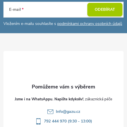
á
E-mail
ODEBÍRAT
p
Vložením e-mailu souhlasíte s
podmínkami ochrany osobních údajů
a
t
í
Jsme i na WhatsAppu. Napište kdykoliv!
Info
@
gazu.cz
792 444 970 (9:30 - 13:00)