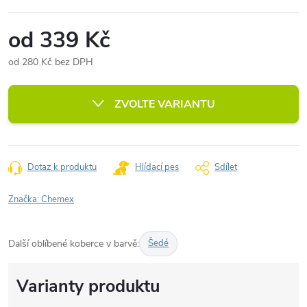
od
339 Kč
od
280 Kč
bez DPH
Měrná
cena:
ZVOLTE VARIANTU
Dotaz k produktu
Hlídací pes
Sdílet
Značka:
Chemex
Další oblíbené koberce v barvě:
Šedé