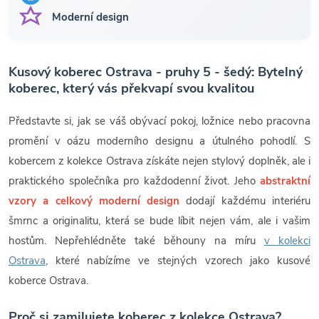
Moderní design
Kusový koberec Ostrava - pruhy 5 - šedý: Bytelný
koberec, který vás překvapí svou kvalitou
Představte si, jak se váš obývací pokoj, ložnice nebo pracovna
promění v oázu moderního designu a útulného pohodlí. S
kobercem z kolekce Ostrava získáte nejen stylový doplněk, ale i
praktického společníka pro každodenní život. Jeho
abstraktní
vzory a celkový moderní design
dodají každému interiéru
šmrnc a originalitu, která se bude líbit nejen vám, ale i vašim
hostům. Nepřehlédněte také běhouny na míru
v kolekci
Ostrava
, které nabízíme ve stejných vzorech jako kusové
koberce Ostrava.
Proč si zamilujete koberec z kolekce Ostrava?