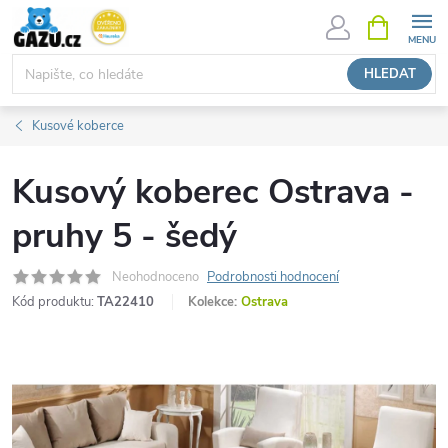
Přejít
NÁKUPNÍ
KOŠÍK
na
obsah
HLEDAT
Kusové koberce
Kusový koberec Ostrava -
pruhy 5 - šedý
Neohodnoceno
Podrobnosti hodnocení
Kód produktu:
TA22410
Kolekce:
Ostrava