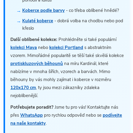
pohodlí a luxus
Koberce podle barvy
- co třeba oblíbené hnědé?
Kulaté koberce
- dobrá volba na chodbu nebo pod
křeslo
Další oblíbené kolekce:
Prohlédněte si také populární
kolekci Maya
nebo
kolekci Portland
s abstraktním
vzorem. Mimořádné popularitě se těší také skvělá kolekce
protiskluzových běhounů
na míru Kardinál, které
nabízíme v mnoha šířích, vzorech a barvách. Mimo
běhouny by vás mohly zajímat i koberce v rozměru
120x170 cm
, ty jsou mezi zákazníky zdaleka
nejoblíbenější.
Potřebujete poradit?
Jsme tu pro vás! Kontaktujte nás
přes
WhatsApp
pro rychlou odpověď nebo se
podívejte
na naše kontakty
.