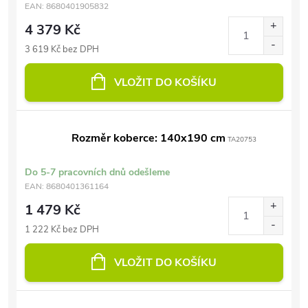
EAN:
8680401905832
4 379 Kč
3 619 Kč bez DPH
VLOŽIT DO KOŠÍKU
Rozměr koberce: 140x190 cm
TA20753
Do 5-7 pracovních dnů odešleme
EAN:
8680401361164
1 479 Kč
1 222 Kč bez DPH
VLOŽIT DO KOŠÍKU