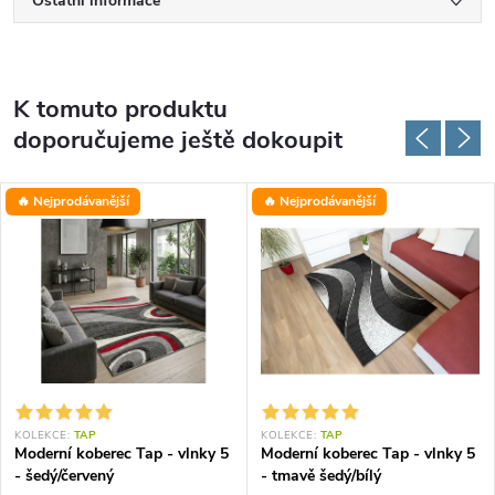
Ostatní informace
K tomuto produktu
doporučujeme ještě dokoupit
🔥 Nejprodávanější
🔥 Nejprodávanější
KOLEKCE:
TAP
KOLEKCE:
TAP
Moderní koberec Tap - vlnky 5
Moderní koberec Tap - vlnky 5
- šedý/červený
- tmavě šedý/bílý