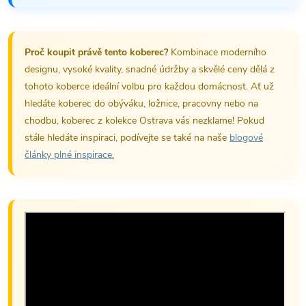
Proč koupit právě tento koberec?
Kombinace moderního
designu, vysoké kvality, snadné údržby a skvělé ceny dělá z
tohoto koberce ideální volbu pro každou domácnost. Ať už
hledáte koberec do obýváku, ložnice, pracovny nebo na
chodbu, koberec z kolekce Ostrava vás nezklame! Pokud
stále hledáte inspiraci, podívejte se také na naše
blogové
články plné inspirace.