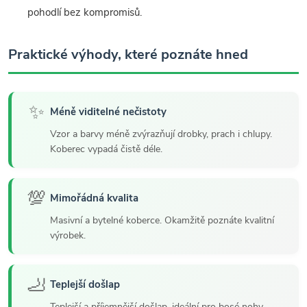
pohodlí bez kompromisů.
Praktické výhody, které poznáte hned
✨
Méně viditelné nečistoty
Vzor a barvy méně zvýrazňují drobky, prach i chlupy.
Koberec vypadá čistě déle.
💯
Mimořádná kvalita
Masivní a bytelné koberce. Okamžitě poznáte kvalitní
výrobek.
🦶
Teplejší došlap
Teplejší a příjemnější došlap, ideální pro bosé nohy.