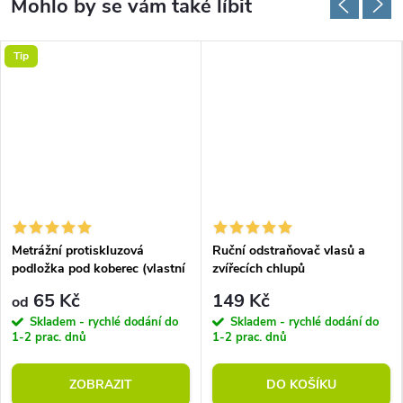
Tip
Metrážní protiskluzová
Ruční odstraňovač vlasů a
podložka pod koberec (vlastní
zvířecích chlupů
rozměr)
65 Kč
149 Kč
od
Skladem - rychlé dodání do
Skladem - rychlé dodání do
1-2 prac. dnů
1-2 prac. dnů
ZOBRAZIT
DO KOŠÍKU