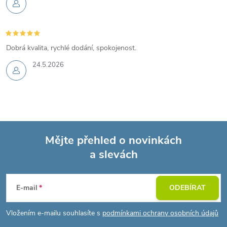
Dobrá kvalita, rychlé dodání, spokojenost.
24.5.2026
Mějte přehled o novinkách
a slevách
Z
á
E-mail
ODEBÍRAT
p
Vložením e-mailu souhlasíte s
podmínkami ochrany osobních údajů