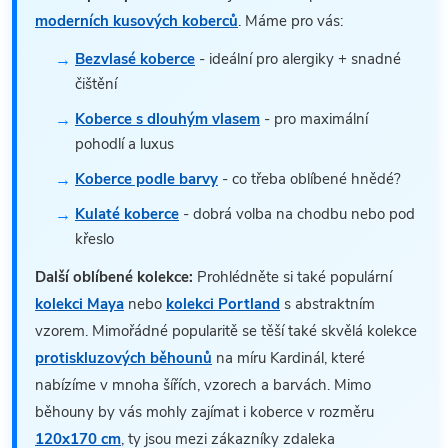
moderních kusových koberců
. Máme pro vás:
Bezvlasé koberce
- ideální pro alergiky + snadné
čištění
Koberce s dlouhým vlasem
- pro maximální
pohodlí a luxus
Koberce podle barvy
- co třeba oblíbené hnědé?
Kulaté koberce
- dobrá volba na chodbu nebo pod
křeslo
Další oblíbené kolekce:
Prohlédněte si také populární
kolekci Maya
nebo
kolekci Portland
s abstraktním
vzorem. Mimořádné popularitě se těší také skvělá kolekce
protiskluzových běhounů
na míru Kardinál, které
nabízíme v mnoha šířích, vzorech a barvách. Mimo
běhouny by vás mohly zajímat i koberce v rozměru
120x170 cm
, ty jsou mezi zákazníky zdaleka