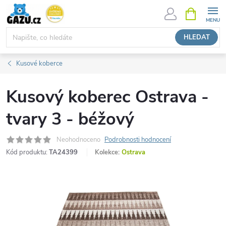
Přejít
NÁKUPNÍ
KOŠÍK
na
obsah
HLEDAT
Kusové koberce
Kusový koberec Ostrava -
tvary 3 - béžový
Neohodnoceno
Podrobnosti hodnocení
Kód produktu:
TA24399
Kolekce:
Ostrava