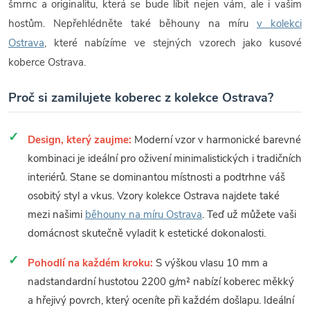
šmrnc a originalitu, která se bude líbit nejen vám, ale i vašim
hostům. Nepřehlédněte také běhouny na míru
v kolekci
Ostrava
, které nabízíme ve stejných vzorech jako kusové
koberce Ostrava.
Proč si zamilujete koberec z kolekce Ostrava?
Design, který zaujme:
Moderní vzor v harmonické barevné
kombinaci je ideální pro oživení minimalistických i tradičních
interiérů. Stane se dominantou místnosti a podtrhne váš
osobitý styl a vkus. Vzory kolekce Ostrava najdete také
mezi našimi
běhouny na míru Ostrava
. Teď už můžete vaši
domácnost skutečně vyladit k estetické dokonalosti.
Pohodlí na každém kroku:
S výškou vlasu 10 mm a
nadstandardní hustotou 2200 g/m² nabízí koberec měkký
a hřejivý povrch, který oceníte při každém došlapu. Ideální