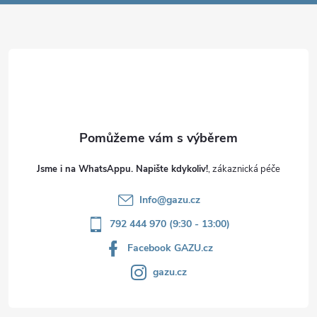
a
t
í
Jsme i na WhatsAppu. Napište kdykoliv!
Info
@
gazu.cz
792 444 970 (9:30 - 13:00)
Facebook GAZU.cz
gazu.cz