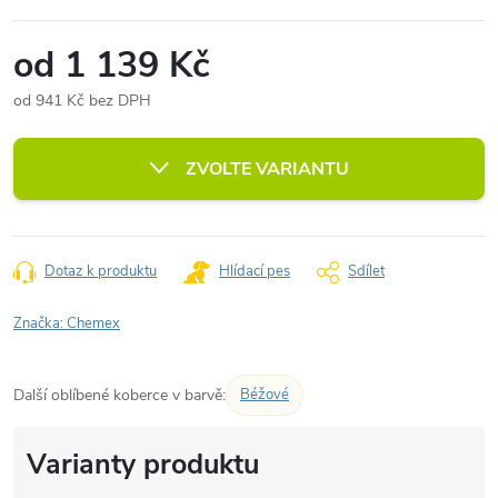
od
1 139 Kč
od
941 Kč
bez DPH
Měrná
cena:
ZVOLTE VARIANTU
Dotaz k produktu
Hlídací pes
Sdílet
Značka:
Chemex
Další oblíbené koberce v barvě:
Béžové