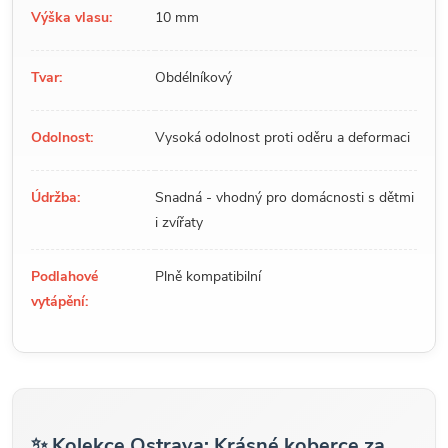
Výška vlasu:
10 mm
Tvar:
Obdélníkový
Odolnost:
Vysoká odolnost proti oděru a deformaci
Údržba:
Snadná - vhodný pro domácnosti s dětmi
i zvířaty
Podlahové
Plně kompatibilní
vytápění:
✨ Kolekce Ostrava: Krásné koberce za