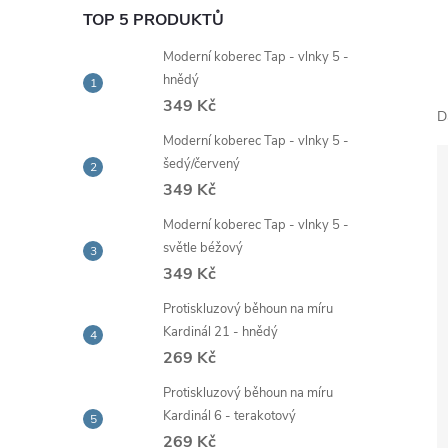
e
TOP 5 PRODUKTŮ
Moderní koberec Tap - vlnky 5 -
l
hnědý
349 Kč
D
Moderní koberec Tap - vlnky 5 -
šedý/červený
349 Kč
Moderní koberec Tap - vlnky 5 -
světle béžový
349 Kč
Protiskluzový běhoun na míru
Kardinál 21 - hnědý
269 Kč
Protiskluzový běhoun na míru
Kardinál 6 - terakotový
269 Kč