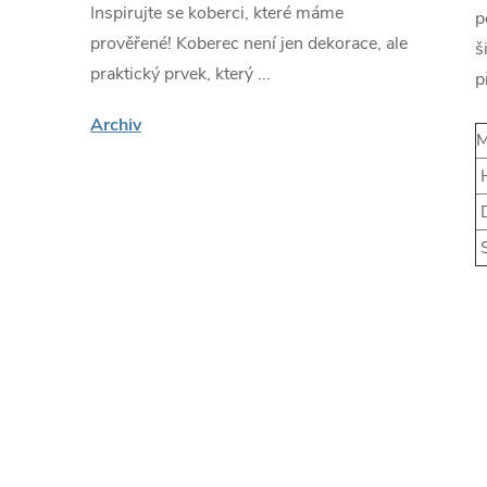
Inspirujte se koberci, které máme
p
prověřené! Koberec není jen dekorace, ale
š
praktický prvek, který ...
p
Archiv
M
H
D
S