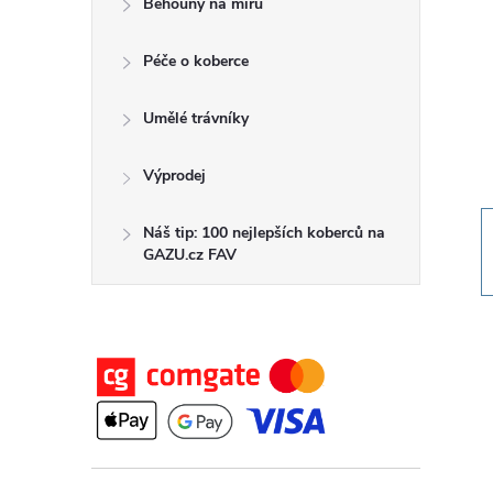
Běhouny na míru
t
Péče o koberce
r
a
Umělé trávníky
n
Výprodej
n
Náš tip: 100 nejlepších koberců na
GAZU.cz FAV
í
p
a
n