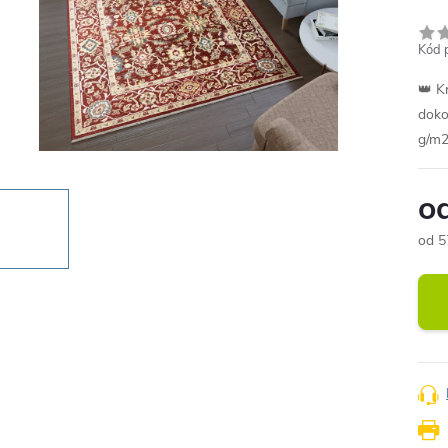
Kód 
👑 K
doko
g/m2
o
od
5
Měr
cena