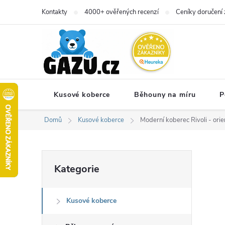
Přejít
Kontakty
4000+ ověřených recenzí
Ceníky doručení 
na
obsah
Kusové koberce
Běhouny na míru
P
Domů
Kusové koberce
Moderní koberec Rivoli - orie
P
Přeskočit
Kategorie
kategorie
o
Kusové koberce
s