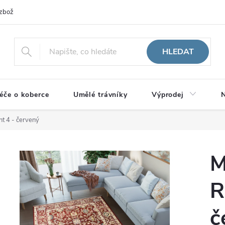
zboží
HLEDAT
éče o koberce
Umělé trávníky
Výprodej
N
nt 4 - červený
M
R
č