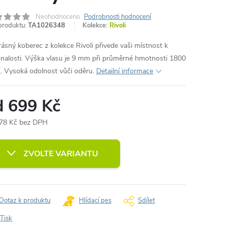
Neohodnoceno
Podrobnosti hodnocení
produktu:
TA1026348
Kolekce:
Rivoli
rásný koberec z kolekce Rivoli přivede vaši místnost k
nalosti. Výška vlasu je 9 mm při průměrné hmotnosti 1800
. Vysoká odolnost vůči oděru.
Detailní informace
d
699 Kč
78 Kč
bez DPH
ná
:
ZVOLTE VARIANTU
Dotaz k produktu
Hlídací pes
Sdílet
Tisk