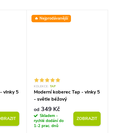
🔥 Nejprodávanější
⭐ Oblíbe
KOLEKCE:
TAP
KOLEKCE:
- vlnky 5
Moderní koberec Tap - vlnky 5
Moderní
- světle béžový
geometri
šedý
349 Kč
349
od
od
Skladem -
Sklad
OBRAZIT
ZOBRAZIT
rychlé dodání do
rychlé do
1-2 prac. dnů
1-2 prac.