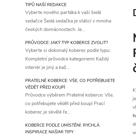
TIPŮ NAŠÍ REDAKCE
Vyberte nového parťáka k vaší šedé
sedačce Šedá sedačka je stálicí v mnoha
českých domácnostech. Je...
PRŮVODCE: JAKÝ TYP KOBERCE ZVOLIT?
Vyberte si dokonalý koberec podle typu:
Kompletní průvodce kategoriemi Každý
interiér je jiný a kaž...
PRATELNÉ KOBERCE: VŠE, CO POTŘEBUJETE
VĚDĚT PŘED KOUPÍ
K
Průvodce výběrem Pratelné koberce: Vše,
j
co potřebujete vědět před koupí Prací
v
koberec je skvělé ře...
h
d
KOBERCE PODLE UMÍSTĚNÍ: RYCHLÁ
INSPIRACE NAŠIMI TIPY
v