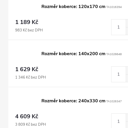
Rozměr koberce: 120x170 cm
TA1016394
1 189 Kč
983 Kč bez DPH
Rozměr koberce: 140x200 cm
TA1026648
1 629 Kč
1 346 Kč bez DPH
Rozměr koberce: 240x330 cm
TA1026347
4 609 Kč
3 809 Kč bez DPH