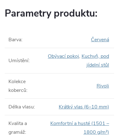
Parametry produktu:
Barva
:
Červená
Obývací pokoj
,
Kuchyň, pod
Umístění
:
jídelní stůl
Kolekce
Rivoli
koberců
:
Délka vlasu
:
Krátký vlas (6–10 mm)
Kvalita a
Komfortní a husté (1501 –
gramáž
:
1800 g/m²)