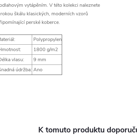
odlahovým vytápěním. V této kolekci naleznete
irokou škálu klasických, moderních vzorů
řipomínající perské koberce.
ateriál:
Polypropylen
motnost:
1800 g/m2
élka vlasu:
9 mm
nadná údržba:
Ano
K tomuto produktu doporuču