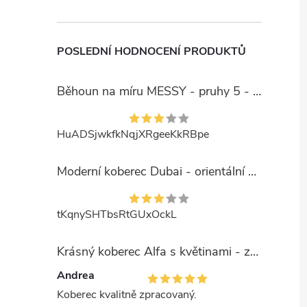
POSLEDNÍ HODNOCENÍ PRODUKTŮ
Běhoun na míru MESSY - pruhy 5 - béžový
HuADSjwkfkNqjXRgeeKkRBpe
Moderní koberec Dubai - orientální 6 - červený
tKqnySHTbsRtGUxOckL
Krásný koberec Alfa s květinami - zelený
Andrea
Koberec kvalitně zpracovaný.