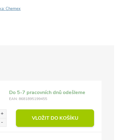
ka:
Chemex
Do 5-7 pracovních dnů odešleme
EAN:
8681895199455
VLOŽIT DO KOŠÍKU