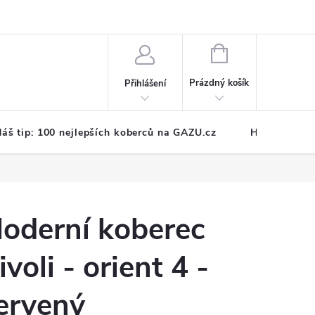
NÁKUPNÍ
KOŠÍK
Prázdný košík
Přihlášení
áš tip: 100 nejlepších koberců na GAZU.cz
Hodnocení o
oderní koberec
ivoli - orient 4 -
ervený