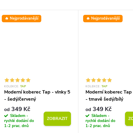
🔥 Nejprodávanější
🔥 Nejprodávanější
KOLEKCE:
TAP
KOLEKCE:
TAP
Moderní koberec Tap - vlnky 5
Moderní koberec Tap 
- šedý/červený
- tmavě šedý/bílý
349 Kč
349 Kč
od
od
Skladem -
Skladem -
ZOBRAZIT
Z
rychlé dodání do
rychlé dodání do
1-2 prac. dnů
1-2 prac. dnů