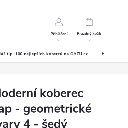
NÁKUPNÍ
KOŠÍK
Prázdný košík
Přihlášení
áš tip: 100 nejlepších koberců na GAZU.cz
Hodnocení o
oderní koberec
ap - geometrické
vary 4 - šedý