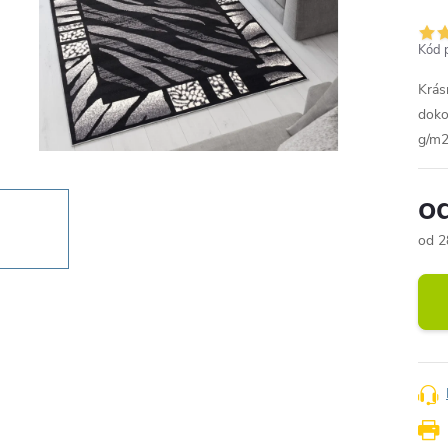
Kód 
Krás
doko
g/m2
o
od
2
Měr
cena