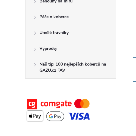
Běhouny na míru
t
Péče o koberce
r
a
Umělé trávníky
n
Výprodej
n
Náš tip: 100 nejlepších koberců na
GAZU.cz FAV
í
p
a
n