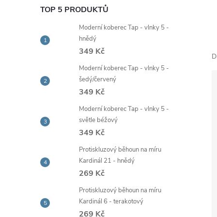
e
TOP 5 PRODUKTŮ
Moderní koberec Tap - vlnky 5 -
l
hnědý
349 Kč
D
Moderní koberec Tap - vlnky 5 -
šedý/červený
349 Kč
Moderní koberec Tap - vlnky 5 -
světle béžový
349 Kč
Protiskluzový běhoun na míru
Kardinál 21 - hnědý
269 Kč
Protiskluzový běhoun na míru
Kardinál 6 - terakotový
269 Kč