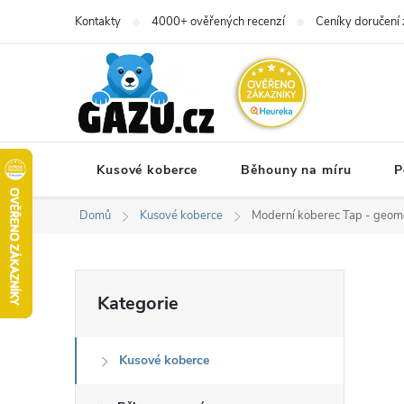
Přejít
Kontakty
4000+ ověřených recenzí
Ceníky doručení 
na
obsah
Kusové koberce
Běhouny na míru
P
Domů
Kusové koberce
Moderní koberec Tap - geome
P
Přeskočit
Kategorie
kategorie
o
Kusové koberce
s