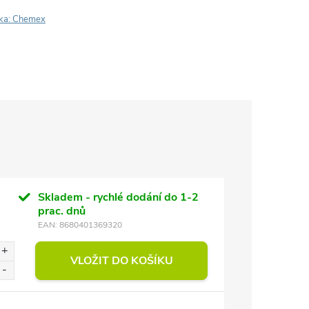
ka:
Chemex
Skladem - rychlé dodání do 1-2
prac. dnů
EAN:
8680401369320
VLOŽIT DO KOŠÍKU