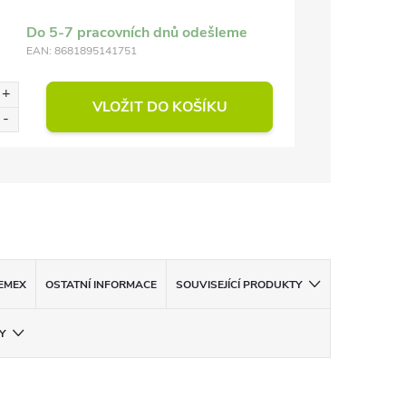
Do 5-7 pracovních dnů odešleme
EAN:
8681895141751
VLOŽIT DO KOŠÍKU
EMEX
OSTATNÍ INFORMACE
SOUVISEJÍCÍ PRODUKTY
Y