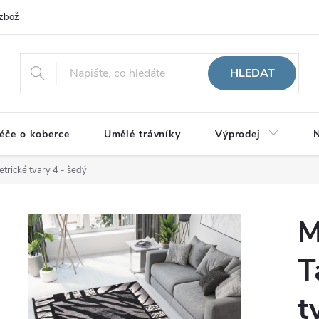
zboží
HLEDAT
éče o koberce
Umělé trávníky
Výprodej
N
trické tvary 4 - šedý
M
T
t