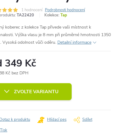
1 hodnocení
Podrobnosti hodnocení
produktu:
TA22420
Kolekce:
Tap
ný koberec z kolekce Tap přivede vaši místnost k
nalosti. Výška vlasu je 8 mm při průměrné hmotnosti 1350
. Vysoká odolnost vůči oděru.
Detailní informace
d
349 Kč
88 Kč
bez DPH
ná
:
ZVOLTE VARIANTU
Dotaz k produktu
Hlídací pes
Sdílet
Tisk