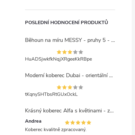
POSLEDNÍ HODNOCENÍ PRODUKTŮ
Běhoun na míru MESSY - pruhy 5 - béžový
HuADSjwkfkNqjXRgeeKkRBpe
Moderní koberec Dubai - orientální 6 - červený
tKqnySHTbsRtGUxOckL
Krásný koberec Alfa s květinami - zelený
Andrea
Koberec kvalitně zpracovaný.