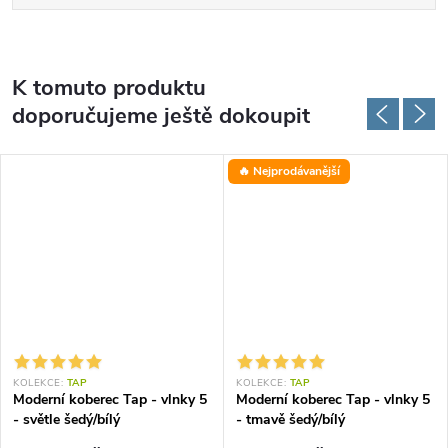
K tomuto produktu
doporučujeme ještě dokoupit
🔥 Nejprodávanější
KOLEKCE:
TAP
KOLEKCE:
TAP
Moderní koberec Tap - vlnky 5
Moderní koberec Tap - vlnky 5
- světle šedý/bílý
- tmavě šedý/bílý