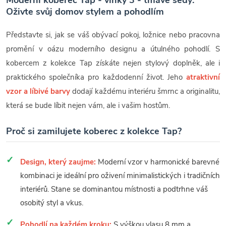
Moderní koberec Tap - vlnky 3 - tmavě šedý:
Oživte svůj domov stylem a pohodlím
Představte si, jak se váš obývací pokoj, ložnice nebo pracovna
promění v oázu moderního designu a útulného pohodlí. S
kobercem z kolekce Tap získáte nejen stylový doplněk, ale i
praktického společníka pro každodenní život. Jeho
atraktivní
vzor a líbivé barvy
dodají každému interiéru šmrnc a originalitu,
která se bude líbit nejen vám, ale i vašim hostům.
Proč si zamilujete koberec z kolekce Tap?
Design, který zaujme:
Moderní vzor v harmonické barevné
kombinaci je ideální pro oživení minimalistických i tradičních
interiérů. Stane se dominantou místnosti a podtrhne váš
osobitý styl a vkus.
Pohodlí na každém kroku:
S výškou vlasu 8 mm a