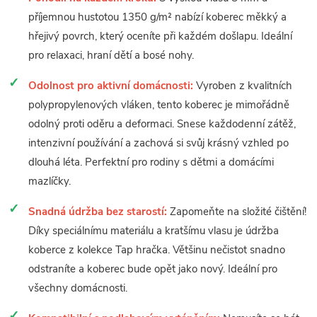
příjemnou hustotou 1350 g/m² nabízí koberec měkký a
hřejivý povrch, který oceníte při každém došlapu. Ideální
pro relaxaci, hraní dětí a bosé nohy.
Odolnost pro aktivní domácnosti:
Vyroben z kvalitních
polypropylenových vláken, tento koberec je mimořádně
odolný proti oděru a deformaci. Snese každodenní zátěž,
intenzivní používání a zachová si svůj krásný vzhled po
dlouhá léta. Perfektní pro rodiny s dětmi a domácími
mazlíčky.
Snadná údržba bez starostí:
Zapomeňte na složité čištění!
Díky speciálnímu materiálu a kratšímu vlasu je údržba
koberce z kolekce Tap hračka. Většinu nečistot snadno
odstraníte a koberec bude opět jako nový. Ideální pro
všechny domácnosti.