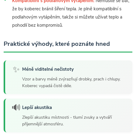
Kompatibilní s podlahovým vytápěním:
Nemusíte se bát,
že by koberec bránil šíření tepla. Je plně kompatibilní s
podlahovým vytápěním, takže si můžete užívat teplo a
pohodlí bez kompromisů.
Praktické výhody, které poznáte hned
✨
Méně viditelné nečistoty
Vzor a barvy méně zvýrazňují drobky, prach i chlupy.
Koberec vypadá čistě déle.
🔊
Lepší akustika
Zlepší akustiku místnosti - tlumí zvuky a vytváří
příjemnější atmosféru.