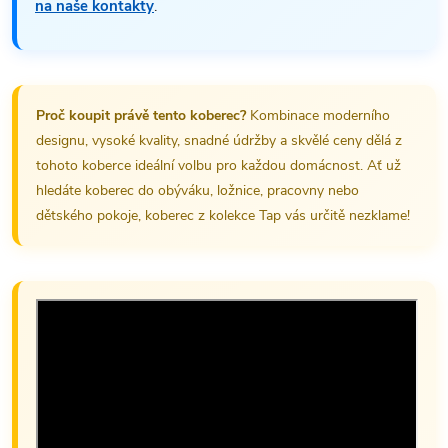
na naše kontakty
.
Proč koupit právě tento koberec?
Kombinace moderního
designu, vysoké kvality, snadné údržby a skvělé ceny dělá z
tohoto koberce ideální volbu pro každou domácnost. Ať už
hledáte koberec do obýváku, ložnice, pracovny nebo
dětského pokoje, koberec z kolekce Tap vás určitě nezklame!