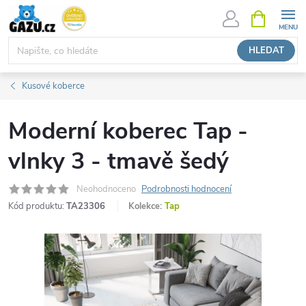
Přejít
NÁKUPNÍ
KOŠÍK
na
obsah
HLEDAT
Kusové koberce
Moderní koberec Tap -
vlnky 3 - tmavě šedý
Neohodnoceno
Podrobnosti hodnocení
Kód produktu:
TA23306
Kolekce:
Tap