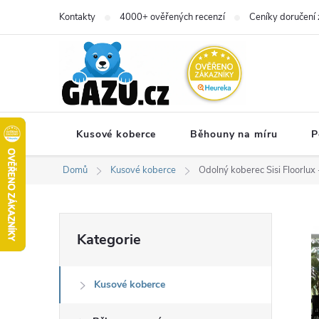
Přejít
Kontakty
4000+ ověřených recenzí
Ceníky doručení 
na
obsah
Kusové koberce
Běhouny na míru
P
Domů
Kusové koberce
Odolný koberec Sisi Floorlux
P
Přeskočit
Kategorie
kategorie
o
Kusové koberce
s