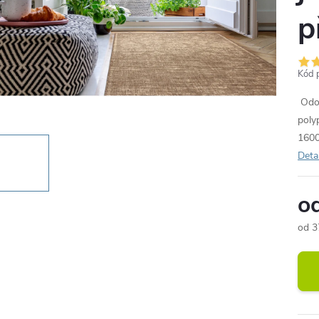
p
Kód 
Odol
poly
1600
Deta
o
od
3
Měr
cena