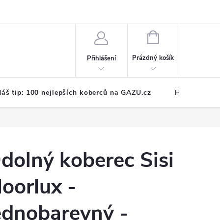
NÁKUPNÍ
KOŠÍK
Prázdný košík
Přihlášení
áš tip: 100 nejlepších koberců na GAZU.cz
Hodnocení o
dolný koberec Sisi
loorlux -
ednobarevný -