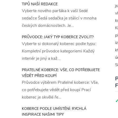
TIPŮ NAŠÍ REDAKCE
j
Vyberte nového parťáka k vaší šedé
v
sedačce Šedá sedačka je stálicí v mnoha
k
českých domácnostech. Je...
K
p
PRŮVODCE: JAKÝ TYP KOBERCE ZVOLIT?
i
Vyberte si dokonalý koberec podle typu:
k
Kompletní průvodce kategoriemi Každý
ú
interiér je jiný a kaž...
S
PRATELNÉ KOBERCE: VŠE, CO POTŘEBUJETE
VĚDĚT PŘED KOUPÍ
P
Průvodce výběrem Pratelné koberce: Vše,
F
co potřebujete vědět před koupí Prací
koberec je skvělé ře...
KOBERCE PODLE UMÍSTĚNÍ: RYCHLÁ
INSPIRACE NAŠIMI TIPY