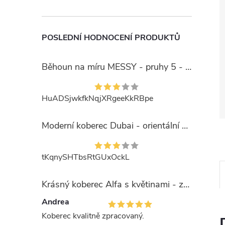
POSLEDNÍ HODNOCENÍ PRODUKTŮ
Běhoun na míru MESSY - pruhy 5 - béžový
HuADSjwkfkNqjXRgeeKkRBpe
Moderní koberec Dubai - orientální 6 - červený
tKqnySHTbsRtGUxOckL
Krásný koberec Alfa s květinami - zelený
Andrea
Koberec kvalitně zpracovaný.