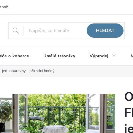
zboží
HLEDAT
éče o koberce
Umělé trávníky
Výprodej
N
 - jednobarevný - přírodní hnědý
O
F
j