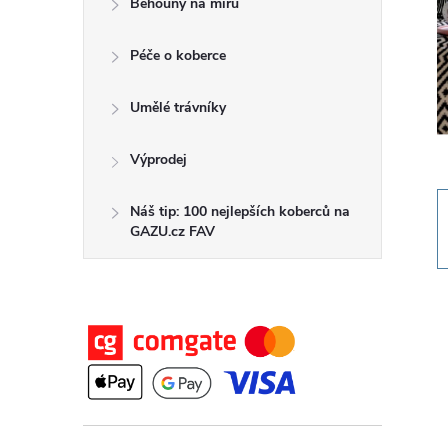
Běhouny na míru
t
Péče o koberce
r
a
Umělé trávníky
n
Výprodej
n
Náš tip: 100 nejlepších koberců na
GAZU.cz FAV
í
p
a
n