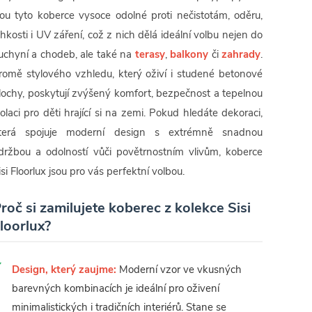
sou tyto koberce vysoce odolné proti nečistotám, oděru,
lhkosti i UV záření, což z nich dělá ideální volbu nejen do
uchyní a chodeb, ale také na
terasy
,
balkony
či
zahrady
.
romě stylového vzhledu, který oživí i studené betonové
lochy, poskytují zvýšený komfort, bezpečnost a tepelnou
zolaci pro děti hrající si na zemi. Pokud hledáte dekoraci,
terá spojuje moderní design s extrémně snadnou
držbou a odolností vůči povětrnostním vlivům, koberce
isi Floorlux jsou pro vás perfektní volbou.
roč si zamilujete koberec z kolekce Sisi
loorlux?
Design, který zaujme:
Moderní vzor ve vkusných
barevných kombinacích je ideální pro oživení
minimalistických i tradičních interiérů. Stane se