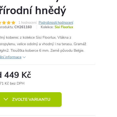
řírodní hnědý
1 hodnocení
Podrobnosti hodnocení
produktu:
CH261160
Kolekce:
Sisi Floorlux
ný koberec z kolekce Sisi Floorlux. Vlákna z
propylenu, velice odolný a vhodný i na terasu. Gramáž
g/m2. Tloušťka koberce 6 mm. Země původu Belgie.
ilní informace
d
449 Kč
71 Kč
bez DPH
ná
:
ZVOLTE VARIANTU