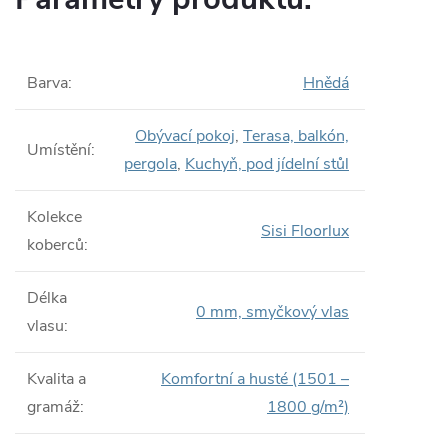
Barva
:
Hnědá
Obývací pokoj
,
Terasa, balkón,
Umístění
:
pergola
,
Kuchyň, pod jídelní stůl
Kolekce
Sisi Floorlux
koberců
:
Délka
0 mm, smyčkový vlas
vlasu
:
Kvalita a
Komfortní a husté (1501 –
gramáž
:
1800 g/m²)