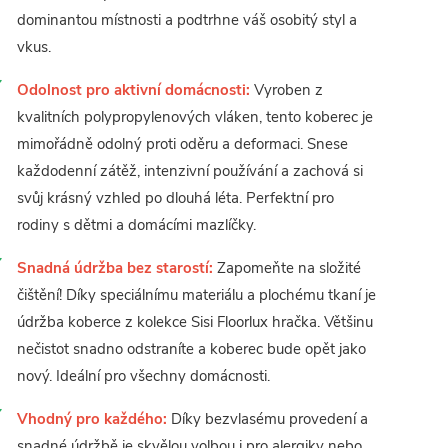
dominantou místnosti a podtrhne váš osobitý styl a
vkus.
Odolnost pro aktivní domácnosti:
Vyroben z
kvalitních polypropylenových vláken, tento koberec je
mimořádně odolný proti oděru a deformaci. Snese
každodenní zátěž, intenzivní používání a zachová si
svůj krásný vzhled po dlouhá léta. Perfektní pro
rodiny s dětmi a domácími mazlíčky.
Snadná údržba bez starostí:
Zapomeňte na složité
čištění! Díky speciálnímu materiálu a plochému tkaní je
údržba koberce z kolekce Sisi Floorlux hračka. Většinu
nečistot snadno odstraníte a koberec bude opět jako
nový. Ideální pro všechny domácnosti.
Vhodný pro každého:
Díky bezvlasému provedení a
snadné údržbě je skvělou volbou i pro alergiky nebo