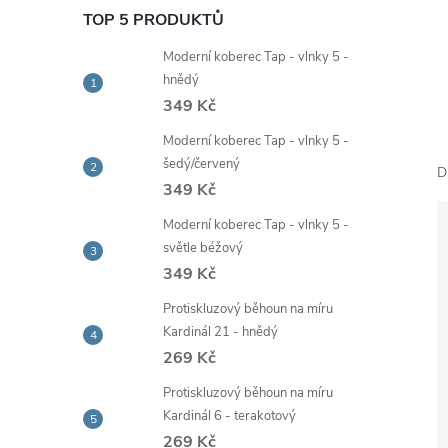
e
TOP 5 PRODUKTŮ
Moderní koberec Tap - vlnky 5 -
l
hnědý
349 Kč
Moderní koberec Tap - vlnky 5 -
šedý/červený
D
349 Kč
Moderní koberec Tap - vlnky 5 -
světle béžový
349 Kč
Protiskluzový běhoun na míru
Kardinál 21 - hnědý
269 Kč
Protiskluzový běhoun na míru
Kardinál 6 - terakotový
269 Kč