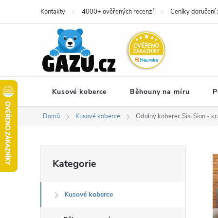
Přejít
Kontakty
4000+ ověřených recenzí
Ceníky doručení 
na
obsah
Kusové koberce
Běhouny na míru
P
Domů
Kusové koberce
Odolný koberec Sisi Sion - kra
P
Přeskočit
Kategorie
kategorie
o
Kusové koberce
s