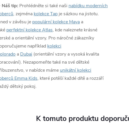
✨
Náš tip:
Prohlédněte si také naši
nabídku moderních
oberců
, zejména
kolekce Tap
je sázkou na jistotu.
ned v závěsu je
populární kolekce Maya
a
aké
perfektní kolekce Atlas
, kde naleznete krásné
erské a orientální vzory. Pro náročné zákazníky
oporučujeme například
kolekci
olorado
a
Dubai
(orientální vzory a vysoká kvalita
pracování). Nezapomeňte také na své dětské
říbuzenstvo, v nabídce máme
unikátní kolekci
oberců Emma Kids
, které potěší každé dítě a rozzáří
aždý dětský pokoj.
K tomuto produktu doporuču