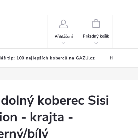
NÁKUPNÍ
KOŠÍK
Prázdný košík
Přihlášení
áš tip: 100 nejlepších koberců na GAZU.cz
Hodnocení o
dolný koberec Sisi
ion - krajta -
erný/bílý