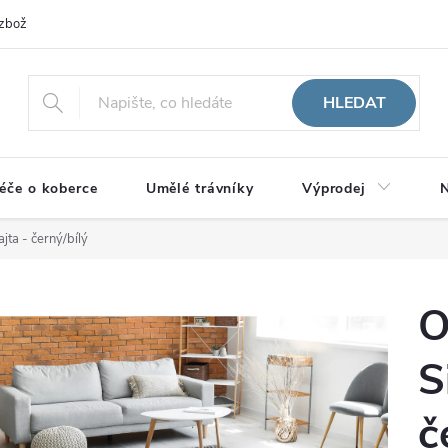
zboží
HLEDAT
éče o koberce
Umělé trávníky
Výprodej
N
jta - černý/bílý
O
S
č