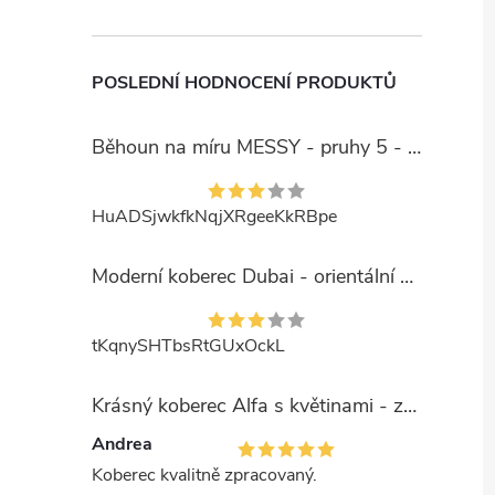
POSLEDNÍ HODNOCENÍ PRODUKTŮ
Běhoun na míru MESSY - pruhy 5 - béžový
HuADSjwkfkNqjXRgeeKkRBpe
Moderní koberec Dubai - orientální 6 - červený
tKqnySHTbsRtGUxOckL
Krásný koberec Alfa s květinami - zelený
Andrea
Koberec kvalitně zpracovaný.