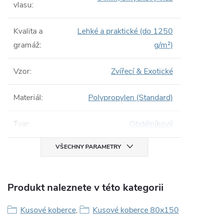
vlasu
:
Kvalita a
Lehké a praktické (do 1250
gramáž
:
g/m²)
Vzor
:
Zvířecí & Exotické
Materiál
:
Polypropylen (Standard)
Tvar
:
Obdélníkový
VŠECHNY PARAMETRY
Produkt naleznete v této kategorii
Kusové koberce
,
Kusové koberce 80x150