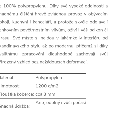
e 100% polypropylenu. Díky své vysoké odolnosti a
nadnému čištění hravě zvládnou provoz v obývacím
okoji, kuchyni i kanceláři, a protože skvěle odolávají
enkovním povětrnostním vlivům, oživí i váš balkon či
erasu. Své místo si najdou v jakémkoliv interiéru od
kandinávského stylu až po modernu, přičemž si díky
valitnímu zpracování dlouhodobě zachovají svůj
řirozený vzhled bez nežádoucích deformací.
ateriál:
Polypropylen
motnost:
1200 g/m2
loušťka koberce:
cca 3 mm
Ano, odolný i vůči počasí
nadná údržba: