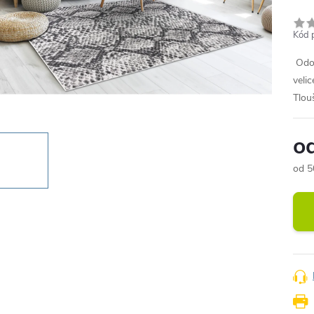
Kód 
Odol
veli
Tlou
o
od
5
Měr
cena