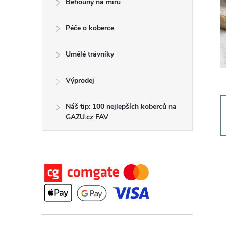
Běhouny na míru
t
Péče o koberce
r
a
Umělé trávníky
n
Výprodej
n
Náš tip: 100 nejlepších koberců na
GAZU.cz FAV
í
p
a
n