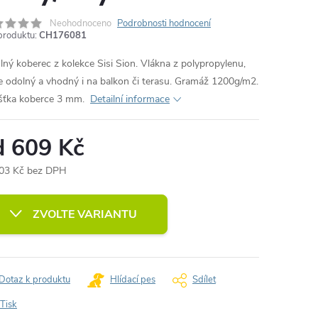
Neohodnoceno
Podrobnosti hodnocení
produktu:
CH176081
ný koberec z kolekce Sisi Sion. Vlákna z polypropylenu,
ce odolný a vhodný i na balkon či terasu. Gramáž 1200g/m2.
šťka koberce 3 mm.
Detailní informace
d
609 Kč
03 Kč
bez DPH
ná
:
ZVOLTE VARIANTU
Dotaz k produktu
Hlídací pes
Sdílet
Tisk