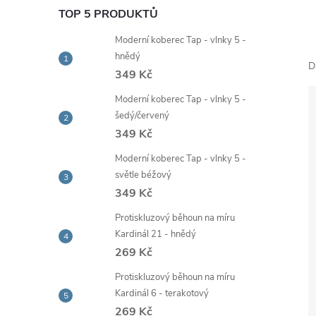
e
TOP 5 PRODUKTŮ
Moderní koberec Tap - vlnky 5 -
l
hnědý
D
349 Kč
Moderní koberec Tap - vlnky 5 -
šedý/červený
349 Kč
Moderní koberec Tap - vlnky 5 -
světle béžový
349 Kč
Protiskluzový běhoun na míru
Kardinál 21 - hnědý
269 Kč
Protiskluzový běhoun na míru
Kardinál 6 - terakotový
269 Kč