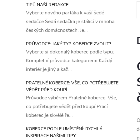
TIPŮ NAŠÍ REDAKCE
Vyberte nového parťáka k vaší šedé
sedačce Šedá sedačka je stálicí v mnoha
českých domácnostech. Je...
PRŮVODCE: JAKÝ TYP KOBERCE ZVOLIT?
Vyberte si dokonalý koberec podle typu:
Kompletní průvodce kategoriemi Každý
interiér je jiný a kaž...
PRATELNÉ KOBERCE: VŠE, CO POTŘEBUJETE
VĚDĚT PŘED KOUPÍ
Průvodce výběrem Pratelné koberce: Vše,
co potřebujete vědět před koupí Prací
koberec je skvělé ře...
O
d
KOBERCE PODLE UMÍSTĚNÍ: RYCHLÁ
INSPIRACE NAŠIMI TIPY
p