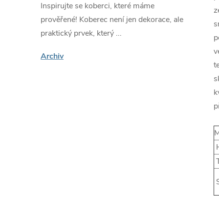
Inspirujte se koberci, které máme
z
prověřené! Koberec není jen dekorace, ale
s
praktický prvek, který ...
p
v
Archiv
t
s
k
p
M
H
T
S