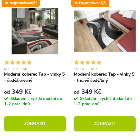
🔥 Nejprodávanější
🔥 Nejprodávanější
KOLEKCE:
TAP
KOLEKCE:
TAP
Moderní koberec Tap - vlnky 5
Moderní koberec Tap - vlnky 5
- šedý/červený
- tmavě šedý/bílý
349 Kč
349 Kč
od
od
Skladem - rychlé dodání do
Skladem - rychlé dodání do
1-2 prac. dnů
1-2 prac. dnů
ZOBRAZIT
ZOBRAZIT