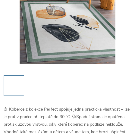
🚿 Koberce z kolekce Perfect spojuje jedna praktická vlastnost – lze
je prát v pračce při teplotě do 30 °C. 💦Spodní strana je opatřena
protiskluzovou vrstvou, díky které koberec na podlaze neklouže.
Vhodné také mazlíčkům a dětem a všude tam, kde hrozí ušpinění.