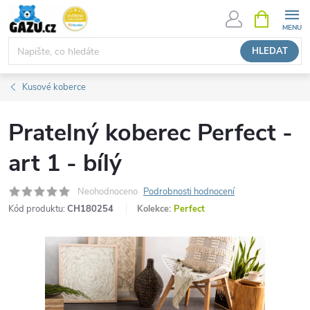
Přejít
NÁKUPNÍ
KOŠÍK
na
obsah
HLEDAT
Kusové koberce
Pratelný koberec Perfect -
art 1 - bílý
Neohodnoceno
Podrobnosti hodnocení
Kód produktu:
CH180254
Kolekce:
Perfect