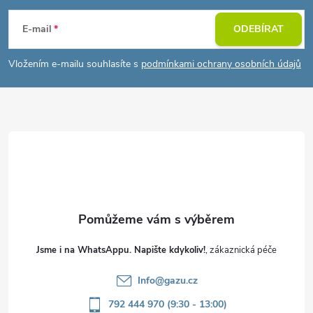
á
E-mail
ODEBÍRAT
p
Vložením e-mailu souhlasíte s
podmínkami ochrany osobních údajů
a
t
í
Jsme i na WhatsAppu. Napište kdykoliv!
Info
@
gazu.cz
792 444 970 (9:30 - 13:00)