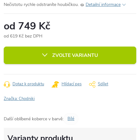
Nečistotu rychle odstraníte houbičkou. 🧽
Detailní informace
od
749 Kč
od
619 Kč
bez DPH
Měrná
cena:
ZVOLTE VARIANTU
Dotaz k produktu
Hlídací pes
Sdílet
Značka:
Chodniki
Další oblíbené koberce v barvě:
Bílé