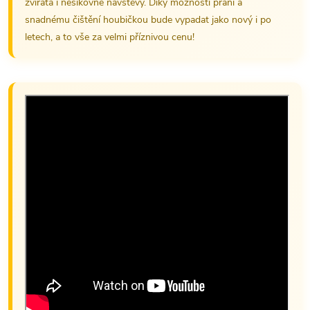
zvířata i nešikovné návštěvy. Díky možnosti praní a
snadnému čištění houbičkou bude vypadat jako nový i po
letech, a to vše za velmi příznivou cenu!