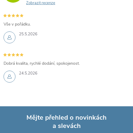
Zobrazit recenze
Vše v pořádku.
25.5.2026
Dobrá kvalita, rychlé dodání, spokojenost.
24.5.2026
Mějte přehled o novinkách
a slevách
Z