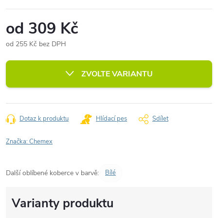
od
309 Kč
od
255 Kč
bez DPH
Měrná
cena:
ZVOLTE VARIANTU
Dotaz k produktu
Hlídací pes
Sdílet
Značka:
Chemex
Další oblíbené koberce v barvě:
Bílé