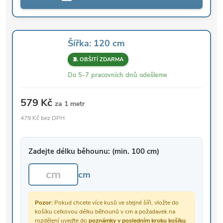
Šířka: 120 cm
🧵 OBŠITÍ ZDARMA
Do 5-7 pracovních dnů odešleme
579 Kč
za 1 metr
479 Kč bez DPH
Zadejte délku běhounu: (min. 100 cm)
cm
Pozor:
Pokud chcete více kusů ve stejné šíři, vložte do
košíku celkovou délku běhounů v cm a požadavek na
rozdělení uveďte do
poznámky v posledním kroku košíku
.