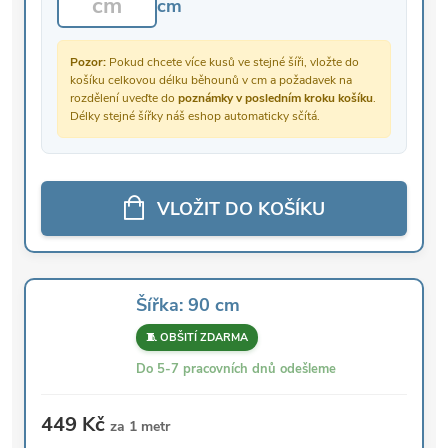
cm
Pozor:
Pokud chcete více kusů ve stejné šíři, vložte do
košíku celkovou délku běhounů v cm a požadavek na
rozdělení uveďte do
poznámky v posledním kroku košíku
.
Délky stejné šířky náš eshop automaticky sčítá.
VLOŽIT DO KOŠÍKU
Šířka: 90 cm
🧵 OBŠITÍ ZDARMA
Do 5-7 pracovních dnů odešleme
449 Kč
za 1 metr