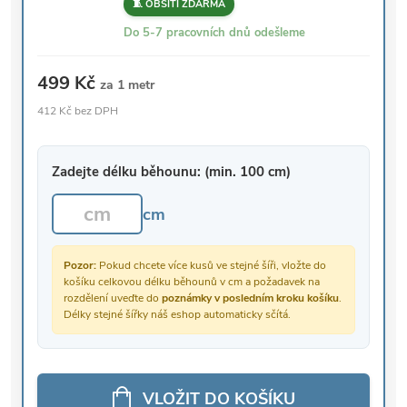
🧵 OBŠITÍ ZDARMA
Do 5-7 pracovních dnů odešleme
499 Kč
za 1 metr
412 Kč bez DPH
Zadejte délku běhounu: (min. 100 cm)
cm
Pozor:
Pokud chcete více kusů ve stejné šíři, vložte do
košíku celkovou délku běhounů v cm a požadavek na
rozdělení uveďte do
poznámky v posledním kroku košíku
.
Délky stejné šířky náš eshop automaticky sčítá.
VLOŽIT DO KOŠÍKU