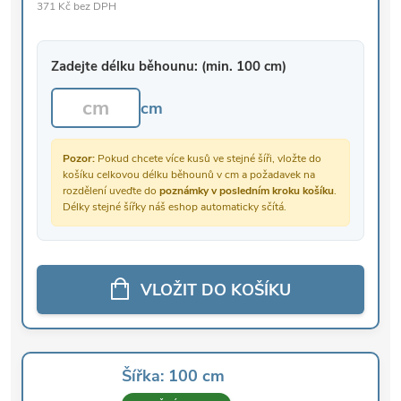
371 Kč bez DPH
Zadejte délku běhounu: (min. 100 cm)
cm
Pozor:
Pokud chcete více kusů ve stejné šíři, vložte do
košíku celkovou délku běhounů v cm a požadavek na
rozdělení uveďte do
poznámky v posledním kroku košíku
.
Délky stejné šířky náš eshop automaticky sčítá.
VLOŽIT DO KOŠÍKU
Šířka: 100 cm