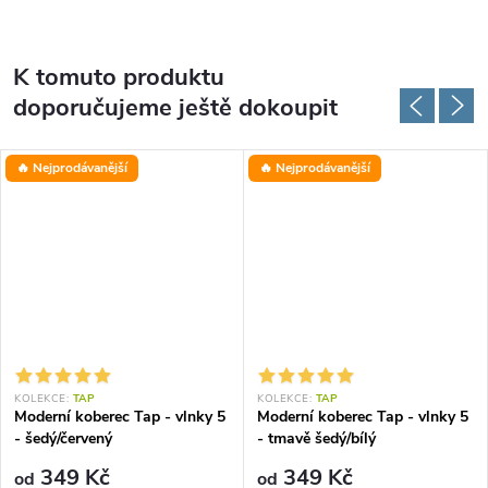
K tomuto produktu
doporučujeme ještě dokoupit
🔥 Nejprodávanější
🔥 Nejprodávanější
KOLEKCE:
TAP
KOLEKCE:
TAP
Moderní koberec Tap - vlnky 5
Moderní koberec Tap - vlnky 5
- šedý/červený
- tmavě šedý/bílý
349 Kč
349 Kč
od
od