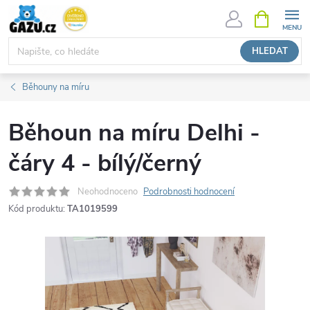
Přejít
NÁKUPNÍ
KOŠÍK
na
obsah
HLEDAT
Běhouny na míru
Běhoun na míru Delhi -
čáry 4 - bílý/černý
Neohodnoceno
Podrobnosti hodnocení
Kód produktu:
TA1019599