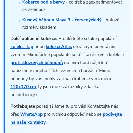
Koberce podle barvy
- co třeba zaexperimentovat
se zelenou?
Kusový běhoun Maya 3 - červený/šedý
- hotové
rozměry skladem
Další oblíbené kolekce:
Prohlédněte si také populární
kolekci Tap
nebo
kolekci Atlas
s krásným orientálním
vzorem. Mimořádné popularitě se těší také skvělá kolekce
protiskluzových běhounů
na míru Kardinál, které
nabízíme v mnoha šířích, vzorech a barvách. Mimo
běhouny by vás mohly zajímat i koberce v rozměru
120x170 cm
, ty jsou mezi zákazníky zdaleka
nejoblíbenější.
Potřebujete poradit?
Jsme tu pro vás! Kontaktujte nás
přes
WhatsApp
pro rychlou odpověď nebo se
podívejte
na naše kontakty
.