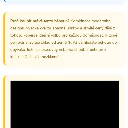
Proč koupit právě tento běhoun?
Kombinace moderního
designu, vysoké kvality, snadné údržby a skvělé ceny dělá z
tohoto koberce ideální volbu pro každou domácnost. V zimě
perfektně izoluje chlad od země ❄️. Ať už hledáte běhoun do
obýváku, ložnice, pracovny nebo na chodbu, běhoun z
kolekce Delhi vás nezklame!