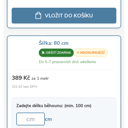
VLOŽIT DO KOŠÍKU
Šířka: 80 cm
🧵 OBŠITÍ ZDARMA
⭐ NEJOBLÍBENĚJŠÍ
Do 5-7 pracovních dnů odešleme
389 Kč
za 1 metr
321 Kč bez DPH
Zadejte délku běhounu: (min. 100 cm)
cm