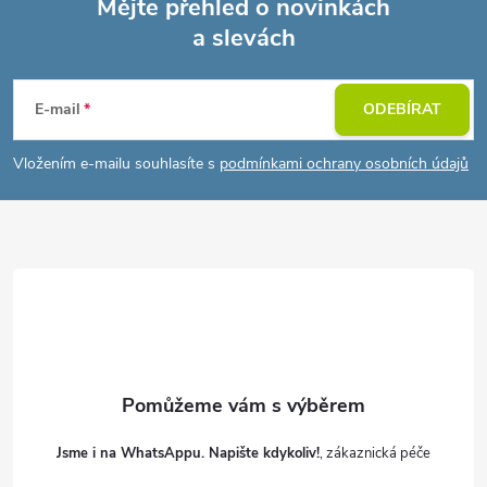
Mějte přehled o novinkách
a slevách
Z
á
E-mail
ODEBÍRAT
p
Vložením e-mailu souhlasíte s
podmínkami ochrany osobních údajů
a
t
í
Jsme i na WhatsAppu. Napište kdykoliv!