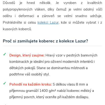
Důvodů je hned několik. Je vyroben z kvalitních
polypropylenových vláken, díky čemuž je velmi odolný vůči
oděru i deformaci a zároveň se velmi snadno udržuje.
Prohlédněte si celou
kolekci Lazur
, kde si můžete vybrat i z
kusových koberců.
Proč si zamilujete koberec z kolekce Lazur?
Design, který zaujme:
Hravý vzor v pestrých barevných
kombinacích je ideální pro oživení moderních interiérů i
dětských pokojů. Stane se dominantou místnosti a
podtrhne váš osobitý styl.
Pohodlí na každém kroku:
S délkou vlasu 8 mm a
příjemnou gramáží 1400 g/m² nabízí koberec měkký a
příjemný povrch, který oceníte při každém došlapu.