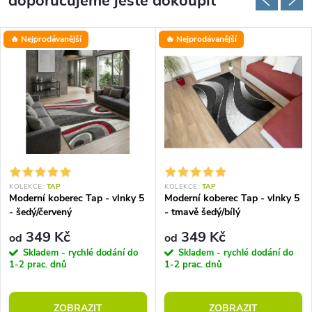
doporučujeme ještě dokoupit
🔥 Nejprodávanější
🔥 Nejprodávanější
KOLEKCE:
TAP
KOLEKCE:
TAP
Moderní koberec Tap - vlnky 5
Moderní koberec Tap - vlnky 5
- šedý/červený
- tmavě šedý/bílý
349 Kč
349 Kč
od
od
Skladem - rychlé dodání do
Skladem - rychlé dodání do
1-2 prac. dnů
1-2 prac. dnů
ZOBRAZIT
ZOBRAZIT