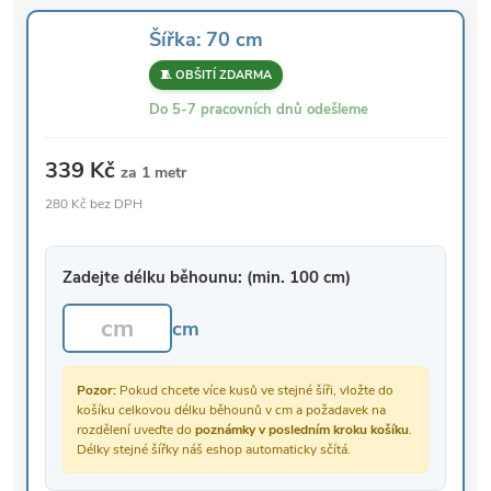
Šířka: 70 cm
🧵 OBŠITÍ ZDARMA
Do 5-7 pracovních dnů odešleme
339 Kč
za 1 metr
280 Kč bez DPH
Zadejte délku běhounu: (min. 100 cm)
cm
Pozor:
Pokud chcete více kusů ve stejné šíři, vložte do
košíku celkovou délku běhounů v cm a požadavek na
rozdělení uveďte do
poznámky v posledním kroku košíku
.
Délky stejné šířky náš eshop automaticky sčítá.