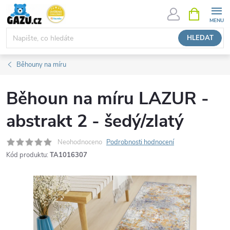
Přejít
NÁKUPNÍ
KOŠÍK
na
obsah
HLEDAT
Běhouny na míru
Běhoun na míru LAZUR -
abstrakt 2 - šedý/zlatý
Neohodnoceno
Podrobnosti hodnocení
Kód produktu:
TA1016307