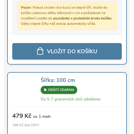
Pozor:
Pokud chcete více kusů ve stejné šíři, vložte do
košíku celkovou délku běhounů v cm a požadavek na
rozdělení uveďte do
poznámky v posledním kroku košíku
.
Délky stejné šířky náš eshop automaticky sčítá.
VLOŽIT DO KOŠÍKU
Šířka: 100 cm
🧵 OBŠITÍ ZDARMA
Do 5-7 pracovních dnů odešleme
479 Kč
za 1 metr
396 Kč bez DPH