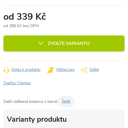
od
339 Kč
od
280 Kč
bez DPH
Měrná
cena:
ZVOLTE VARIANTU
Dotaz k produktu
Hlídací pes
Sdílet
Značka:
Chemex
Další oblíbené koberce v barvě:
Šedé