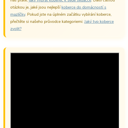
nás ptáte,
jaký vybrat koberec k šedé sedačce
. Další častou
otázkou je, jaké jsou nejlepší
koberce do domácností s
mazlíčky
. Pokud jste na úplném začátku vybírání koberce,
přečtěte si našeho průvodce kategoriemi:
Jaký typ koberce
zvolit?