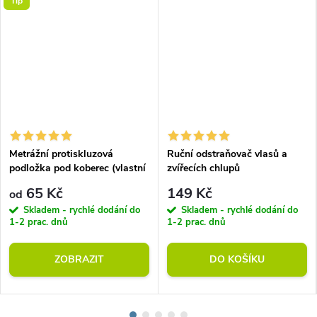
Tip
Metrážní protiskluzová
Ruční odstraňovač vlasů a
podložka pod koberec (vlastní
zvířecích chlupů
rozměr)
65 Kč
149 Kč
od
Skladem - rychlé dodání do
Skladem - rychlé dodání do
1-2 prac. dnů
1-2 prac. dnů
ZOBRAZIT
DO KOŠÍKU