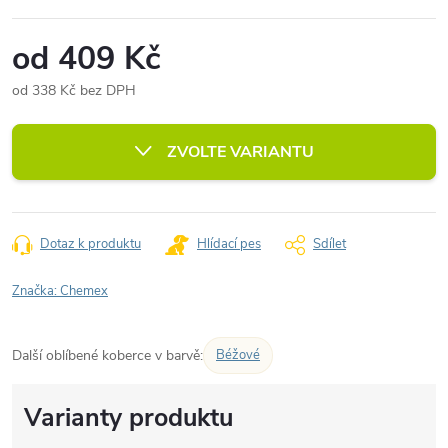
od
409 Kč
od
338 Kč
bez DPH
Měrná
cena:
ZVOLTE VARIANTU
Dotaz k produktu
Hlídací pes
Sdílet
Značka:
Chemex
Další oblíbené koberce v barvě:
Béžové