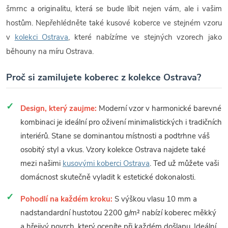
šmrnc a originalitu, která se bude líbit nejen vám, ale i vašim
hostům. Nepřehlédněte také kusové koberce ve stejném vzoru
v
kolekci Ostrava
, které nabízíme ve stejných vzorech jako
běhouny na míru Ostrava.
Proč si zamilujete koberec z kolekce Ostrava?
Design, který zaujme:
Moderní vzor v harmonické barevné
kombinaci je ideální pro oživení minimalistických i tradičních
interiérů. Stane se dominantou místnosti a podtrhne váš
osobitý styl a vkus. Vzory kolekce Ostrava najdete také
mezi našimi
kusovými koberci Ostrava
. Teď už můžete vaši
domácnost skutečně vyladit k estetické dokonalosti.
Pohodlí na každém kroku:
S výškou vlasu 10 mm a
nadstandardní hustotou 2200 g/m² nabízí koberec měkký
a hřejivý povrch, který oceníte při každém došlapu. Ideální