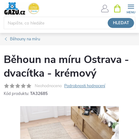
Přejít
NÁKUPNÍ
KOŠÍK
na
obsah
HLEDAT
Běhouny na míru
Běhoun na míru Ostrava -
dvacítka - krémový
Neohodnoceno
Podrobnosti hodnocení
Kód produktu:
TA32685