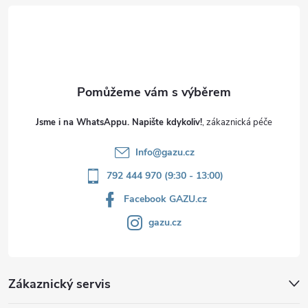
t
í
Jsme i na WhatsAppu. Napište kdykoliv!
Info
@
gazu.cz
792 444 970 (9:30 - 13:00)
Facebook GAZU.cz
gazu.cz
Zákaznický servis