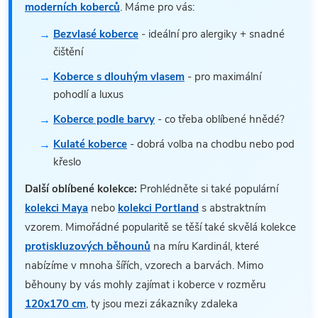
moderních koberců
. Máme pro vás:
Bezvlasé koberce
- ideální pro alergiky + snadné
čištění
Koberce s dlouhým vlasem
- pro maximální
pohodlí a luxus
Koberce podle barvy
- co třeba oblíbené hnědé?
Kulaté koberce
- dobrá volba na chodbu nebo pod
křeslo
Další oblíbené kolekce:
Prohlédněte si také populární
kolekci Maya
nebo
kolekci Portland
s abstraktním
vzorem. Mimořádné popularitě se těší také skvělá kolekce
protiskluzových běhounů
na míru Kardinál, které
nabízíme v mnoha šířích, vzorech a barvách. Mimo
běhouny by vás mohly zajímat i koberce v rozměru
120x170 cm
, ty jsou mezi zákazníky zdaleka