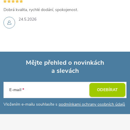
Dobrá kvalita, rychlé dodání, spokojenost.
24.5.2026
Mějte přehled o novinkách
a slevách
Z
á
E-mail
ODEBÍRAT
p
Vložením e-mailu souhlasíte s
podmínkami ochrany osobních údajů
a