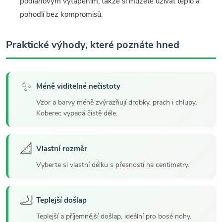
podlahovým vytápěním, takže si můžete užívat teplo a
pohodlí bez kompromisů.
Praktické výhody, které poznáte hned
✨
Méně viditelné nečistoty
Vzor a barvy méně zvýrazňují drobky, prach i chlupy.
Koberec vypadá čistě déle.
📐
Vlastní rozměr
Vyberte si vlastní délku s přesností na centimetry.
🦶
Teplejší došlap
Teplejší a příjemnější došlap, ideální pro bosé nohy.