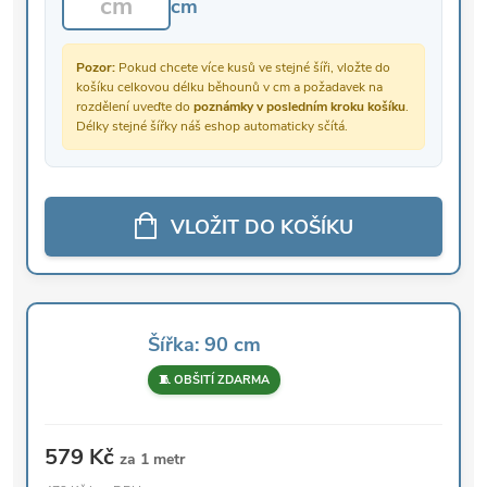
cm
Pozor:
Pokud chcete více kusů ve stejné šíři, vložte do
košíku celkovou délku běhounů v cm a požadavek na
rozdělení uveďte do
poznámky v posledním kroku košíku
.
Délky stejné šířky náš eshop automaticky sčítá.
VLOŽIT DO KOŠÍKU
Šířka: 90 cm
🧵 OBŠITÍ ZDARMA
579 Kč
za 1 metr