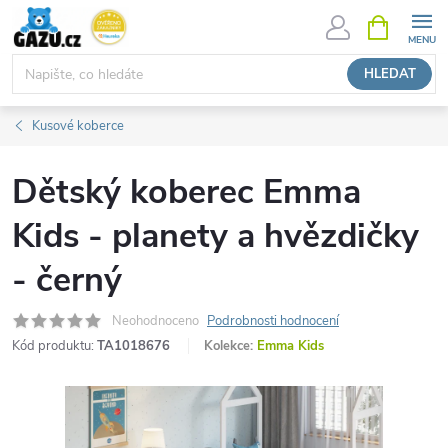
Přejít
NÁKUPNÍ
KOŠÍK
na
obsah
HLEDAT
Kusové koberce
Dětský koberec Emma
Kids - planety a hvězdičky
- černý
Neohodnoceno
Podrobnosti hodnocení
Kód produktu:
TA1018676
Kolekce:
Emma Kids