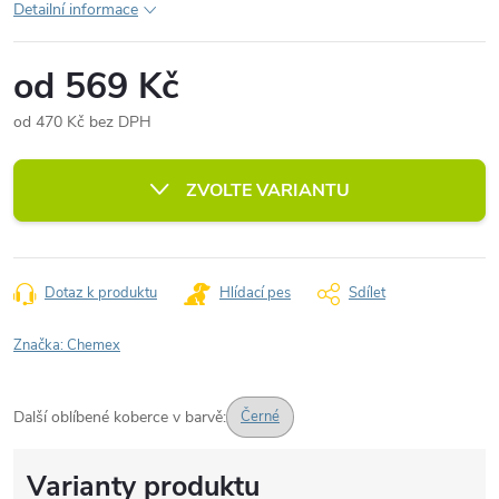
Detailní informace
od
569 Kč
od
470 Kč
bez DPH
Měrná
cena:
ZVOLTE VARIANTU
Dotaz k produktu
Hlídací pes
Sdílet
Značka:
Chemex
Další oblíbené koberce v barvě:
Černé