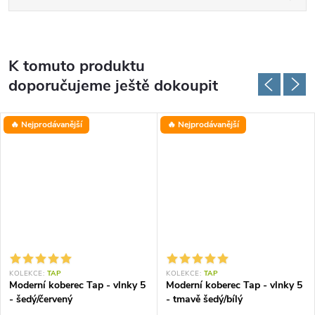
K tomuto produktu
doporučujeme ještě dokoupit
🔥 Nejprodávanější
🔥 Nejprodávanější
KOLEKCE:
TAP
KOLEKCE:
TAP
Moderní koberec Tap - vlnky 5
Moderní koberec Tap - vlnky 5
- šedý/červený
- tmavě šedý/bílý