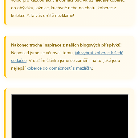
volbu pro každou aktivní domácnost. Ať už hledáte koberec
do obýváku, ložnice, kuchyně nebo na chatu, koberec z
kolekce Alfa vás určitě nezklame!
Nakonec trocha inspirace z našich blogových příspěvků!
Naposled jsme se věnovali tomu,
jak vybrat koberec k šedé
sedačce
. V dalším článku jsme se zaměřili na to, jaké jsou
nejlepší
koberce do domácností s mazlíčky
.