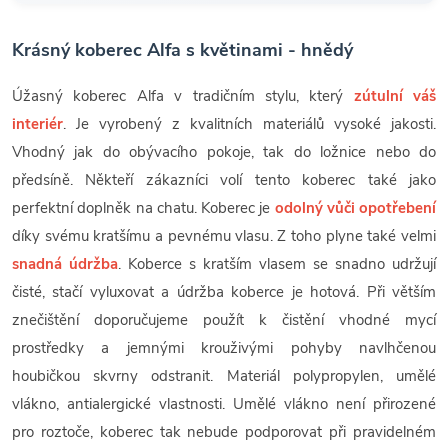
Krásný koberec Alfa s květinami - hnědý
Úžasný koberec Alfa v tradičním stylu, který
zútulní váš
interiér
. Je vyrobený z kvalitních materiálů vysoké jakosti.
Vhodný jak do obývacího pokoje, tak do ložnice nebo do
předsíně. Někteří zákazníci volí tento koberec také jako
perfektní doplněk na chatu. Koberec je
odolný vůči opotřebení
díky svému kratšímu a pevnému vlasu. Z toho plyne také velmi
snadná údržba
. Koberce s kratším vlasem se snadno udržují
čisté, stačí vyluxovat a údržba koberce je hotová. Při větším
znečištění doporučujeme použít k čistění vhodné mycí
prostředky a jemnými krouživými pohyby navlhčenou
houbičkou skvrny odstranit. Materiál polypropylen, umělé
vlákno, antialergické vlastnosti. Umělé vlákno není přirozené
pro roztoče, koberec tak nebude podporovat při pravidelném