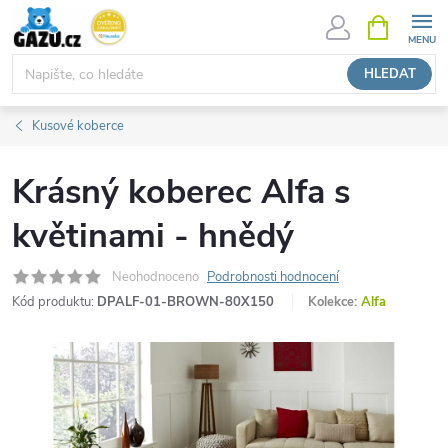
Přejít
NÁKUPNÍ
KOŠÍK
na
obsah
HLEDAT
Kusové koberce
Krásný koberec Alfa s
květinami - hnědý
Neohodnoceno
Podrobnosti hodnocení
Kód produktu:
DPALF-01-BROWN-80X150
Kolekce:
Alfa