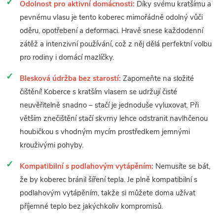
Odolnost pro aktivní domácnosti:
Díky svému kratšímu a
pevnému vlasu je tento koberec mimořádně odolný vůči
oděru, opotřebení a deformaci. Hravě snese každodenní
zátěž a intenzivní používání, což z něj dělá perfektní volbu
pro rodiny i domácí mazlíčky.
Blesková údržba bez starostí:
Zapomeňte na složité
čištění! Koberce s kratším vlasem se udržují čisté
neuvěřitelně snadno – stačí je jednoduše vyluxovat. Při
větším znečištění stačí skvrny lehce odstranit navlhčenou
houbičkou s vhodným mycím prostředkem jemnými
krouživými pohyby.
Kompatibilní s podlahovým vytápěním:
Nemusíte se bát,
že by koberec bránil šíření tepla. Je plně kompatibilní s
podlahovým vytápěním, takže si můžete doma užívat
příjemné teplo bez jakýchkoliv kompromisů.