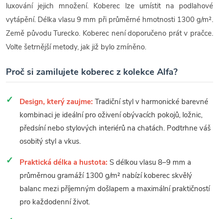
luxování jejich množení. Koberec lze umístit na podlahové
vytápění. Délka vlasu 9 mm při průměrné hmotnosti 1300 g/m².
Země původu Turecko. Koberec není doporučeno prát v pračce.
Volte šetrnější metody, jak již bylo zmíněno.
Proč si zamilujete koberec z kolekce Alfa?
Design, který zaujme:
Tradiční styl v harmonické barevné
kombinaci je ideální pro oživení obývacích pokojů, ložnic,
předsíní nebo stylových interiérů na chatách. Podtrhne váš
osobitý styl a vkus.
Praktická délka a hustota:
S délkou vlasu 8–9 mm a
průměrnou gramáží 1300 g/m² nabízí koberec skvělý
balanc mezi příjemným došlapem a maximální praktičností
pro každodenní život.