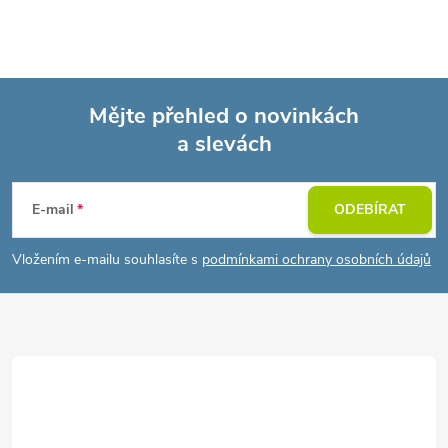
Mějte přehled o novinkách
a slevách
Z
á
E-mail
ODEBÍRAT
p
Vložením e-mailu souhlasíte s
podmínkami ochrany osobních údajů
a
t
í