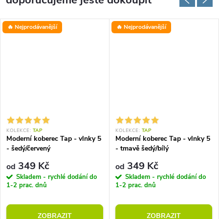
doporučujeme ještě dokoupit
🔥 Nejprodávanější
🔥 Nejprodávanější
KOLEKCE:
TAP
KOLEKCE:
TAP
Moderní koberec Tap - vlnky 5
Moderní koberec Tap - vlnky 5
- šedý/červený
- tmavě šedý/bílý
349 Kč
349 Kč
od
od
Skladem - rychlé dodání do
Skladem - rychlé dodání do
1-2 prac. dnů
1-2 prac. dnů
ZOBRAZIT
ZOBRAZIT