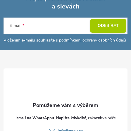
a slevách
Z
á
E-mail
ODEBÍRAT
p
Vložením e-mailu souhlasíte s
podmínkami ochrany osobních údajů
a
t
í
Jsme i na WhatsAppu. Napište kdykoliv!
Info
@
gazu.cz