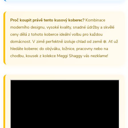
Proč koupit právě tento kusový koberec?
Kombinace
moderního designu, vysoké kvality, snadné údržby a skvělé
ceny dělá z tohoto koberce ideální volbu pro každou
domácnost. V zimě perfektně izoluje chlad od země ❄️. Ať už
hledáte koberec do obýváku, ložnice, pracovny nebo na
chodbu, kousek z kolekce Meggi Shaggy vás nezklame!