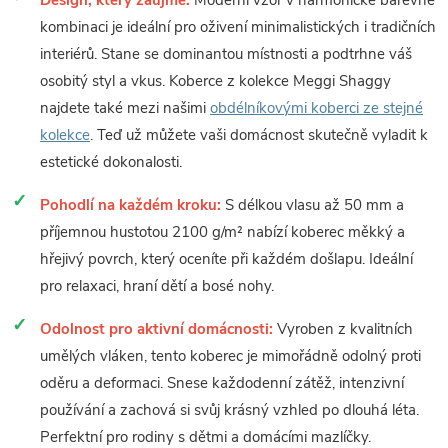
Design, který zaujme:
Moderní vzor v harmonické barevné
kombinaci je ideální pro oživení minimalistických i tradičních
interiérů. Stane se dominantou místnosti a podtrhne váš
osobitý styl a vkus. Koberce z kolekce Meggi Shaggy
najdete také mezi našimi
obdélníkovými koberci ze stejné
kolekce
. Teď už můžete vaši domácnost skutečně vyladit k
estetické dokonalosti.
Pohodlí na každém kroku:
S délkou vlasu až 50 mm a
příjemnou hustotou 2100 g/m² nabízí koberec měkký a
hřejivý povrch, který oceníte při každém došlapu. Ideální
pro relaxaci, hraní dětí a bosé nohy.
Odolnost pro aktivní domácnosti:
Vyroben z kvalitních
umělých vláken, tento koberec je mimořádně odolný proti
oděru a deformaci. Snese každodenní zátěž, intenzivní
používání a zachová si svůj krásný vzhled po dlouhá léta.
Perfektní pro rodiny s dětmi a domácími mazlíčky.