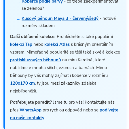
Koberce podle barvy
- co třeba zaexperimentovat
se zelenou?
Kusový běhoun Maya 3 - červený/šedý
- hotové
rozměry skladem
Další oblíbené kolekce:
Prohlédněte si také populární
kolekci Tap
nebo
kolekci Atlas
s krásným orientálním
vzorem. Mimořádné popularitě se těší také skvělá kolekce
protiskluzových běhounů
na míru Kardinál, které
nabízíme v mnoha šířích, vzorech a barvách. Mimo
běhouny by vás mohly zajímat i koberce v rozměru
120x170 cm
, ty jsou mezi zákazníky zdaleka
nejoblíbenější.
Potřebujete poradit?
Jsme tu pro vás! Kontaktujte nás
přes
WhatsApp
pro rychlou odpověď nebo se
podívejte
na naše kontakty
.