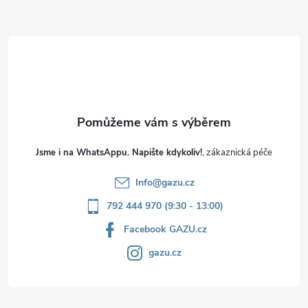
a
t
í
Jsme i na WhatsAppu. Napište kdykoliv!
Info
@
gazu.cz
792 444 970 (9:30 - 13:00)
Facebook GAZU.cz
gazu.cz