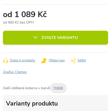
od
1 089 Kč
od
900 Kč
bez DPH
Měrná
cena:
ZVOLTE VARIANTU
Dotaz k produktu
Hlídací pes
Sdílet
Značka:
Chemex
Další oblíbené koberce v barvě:
Hnědé