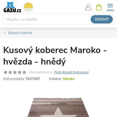
Přejít
NÁKUPNÍ
KOŠÍK
na
obsah
HLEDAT
Kusové koberce
Kusový koberec Maroko -
hvězda - hnědý
Neohodnoceno
Podrobnosti hodnocení
Kód produktu:
TA27497
Kolekce:
Maroko