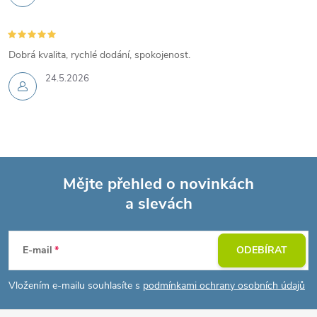
Dobrá kvalita, rychlé dodání, spokojenost.
24.5.2026
Mějte přehled o novinkách
a slevách
Z
á
E-mail
ODEBÍRAT
p
Vložením e-mailu souhlasíte s
podmínkami ochrany osobních údajů