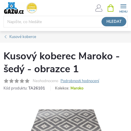
Přejít
NÁKUPNÍ
KOŠÍK
na
obsah
HLEDAT
Kusové koberce
Kusový koberec Maroko -
šedý - obrazce 1
Neohodnoceno
Podrobnosti hodnocení
Kód produktu:
TA26101
Kolekce:
Maroko