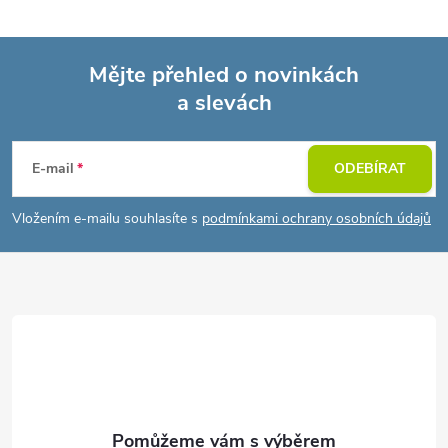
Mějte přehled o novinkách
a slevách
Z
á
E-mail
ODEBÍRAT
p
Vložením e-mailu souhlasíte s
podmínkami ochrany osobních údajů
a
t
í