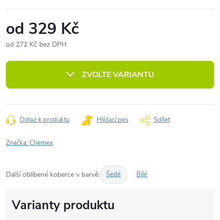
od
329 Kč
od
272 Kč
bez DPH
Měrná
cena:
ZVOLTE VARIANTU
Dotaz k produktu
Hlídací pes
Sdílet
Značka:
Chemex
Další oblíbené koberce v barvě:
Šedé
Bílé