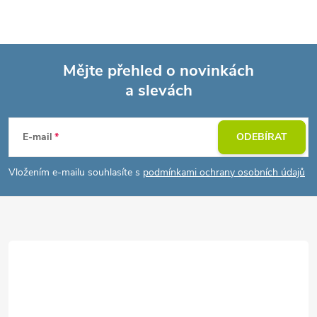
Mějte přehled o novinkách
a slevách
Z
á
E-mail
ODEBÍRAT
p
Vložením e-mailu souhlasíte s
podmínkami ochrany osobních údajů
a
t
í