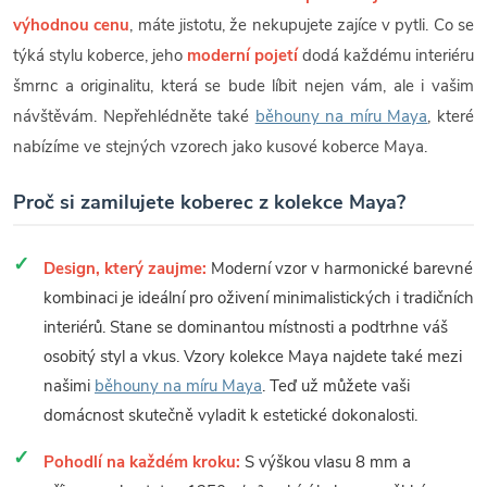
výhodnou cenu
, máte jistotu, že nekupujete zajíce v pytli. Co se
týká stylu koberce, jeho
moderní pojetí
dodá každému interiéru
šmrnc a originalitu, která se bude líbit nejen vám, ale i vašim
návštěvám. Nepřehlédněte také
běhouny na míru Maya
, které
nabízíme ve stejných vzorech jako kusové koberce Maya.
Proč si zamilujete koberec z kolekce Maya?
Design, který zaujme:
Moderní vzor v harmonické barevné
kombinaci je ideální pro oživení minimalistických i tradičních
interiérů. Stane se dominantou místnosti a podtrhne váš
osobitý styl a vkus. Vzory kolekce Maya najdete také mezi
našimi
běhouny na míru Maya
. Teď už můžete vaši
domácnost skutečně vyladit k estetické dokonalosti.
Pohodlí na každém kroku:
S výškou vlasu 8 mm a