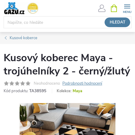
Přejít
NÁKUPNÍ
KOŠÍK
na
obsah
HLEDAT
Kusové koberce
Kusový koberec Maya -
trojúhelníky 2 - černý/žlutý
Neohodnoceno
Podrobnosti hodnocení
Kód produktu:
TA38595
Kolekce:
Maya