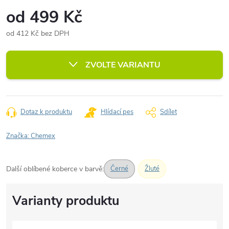
od
499 Kč
od
412 Kč
bez DPH
Měrná
cena:
ZVOLTE VARIANTU
Dotaz k produktu
Hlídací pes
Sdílet
Značka:
Chemex
Další oblíbené koberce v barvě:
Černé
Žluté