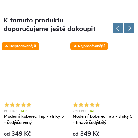
K tomuto produktu
doporučujeme ještě dokoupit
🔥 Nejprodávanější
🔥 Nejprodávanější
KOLEKCE:
TAP
KOLEKCE:
TAP
Moderní koberec Tap - vlnky 5
Moderní koberec Tap - vlnky 5
- šedý/červený
- tmavě šedý/bílý
349 Kč
349 Kč
od
od