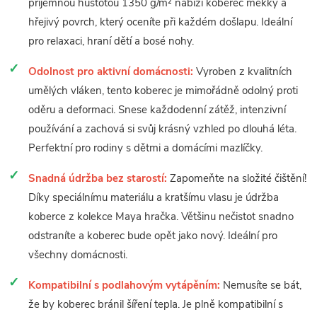
příjemnou hustotou 1350 g/m² nabízí koberec měkký a
hřejivý povrch, který oceníte při každém došlapu. Ideální
pro relaxaci, hraní dětí a bosé nohy.
Odolnost pro aktivní domácnosti:
Vyroben z kvalitních
umělých vláken, tento koberec je mimořádně odolný proti
oděru a deformaci. Snese každodenní zátěž, intenzivní
používání a zachová si svůj krásný vzhled po dlouhá léta.
Perfektní pro rodiny s dětmi a domácími mazlíčky.
Snadná údržba bez starostí:
Zapomeňte na složité čištění!
Díky speciálnímu materiálu a kratšímu vlasu je údržba
koberce z kolekce Maya hračka. Většinu nečistot snadno
odstraníte a koberec bude opět jako nový. Ideální pro
všechny domácnosti.
Kompatibilní s podlahovým vytápěním:
Nemusíte se bát,
že by koberec bránil šíření tepla. Je plně kompatibilní s