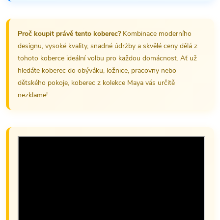
Proč koupit právě tento koberec?
Kombinace moderního
designu, vysoké kvality, snadné údržby a skvělé ceny dělá z
tohoto koberce ideální volbu pro každou domácnost. Ať už
hledáte koberec do obýváku, ložnice, pracovny nebo
dětského pokoje, koberec z kolekce Maya vás určitě
nezklame!