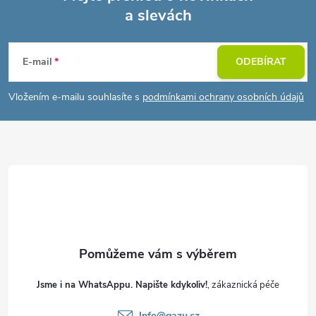
a slevách
Z
á
E-mail
ODEBÍRAT
p
Vložením e-mailu souhlasíte s
podmínkami ochrany osobních údajů
a
t
í
Jsme i na WhatsAppu. Napište kdykoliv!
Info
@
gazu.cz