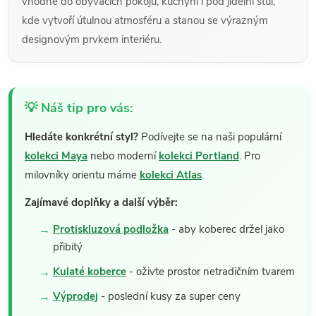
vhodné do obývacích pokojů, kuchyní i pod jídelní stůl,
kde vytvoří útulnou atmosféru a stanou se výrazným
designovým prvkem interiéru.
💡 Náš tip pro vás:
Hledáte konkrétní styl?
Podívejte se na naši populární
kolekci Maya
nebo moderní
kolekci Portland
. Pro
milovníky orientu máme
kolekci Atlas
.
Zajímavé doplňky a další výběr:
Protiskluzová podložka
- aby koberec držel jako
přibitý
Kulaté koberce
- oživte prostor netradičním tvarem
Výprodej
- poslední kusy za super ceny