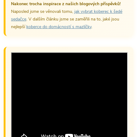
Nakonec trocha inspirace z našich blogových příspěvků!
Naposled jsme se věnovali tomu,
jak vybrat koberec k šedé
sedačce
. V dalším článku jsme se zaměřili na to, jaké jsou
nejlepší
koberce do domácností s mazlíčky
.