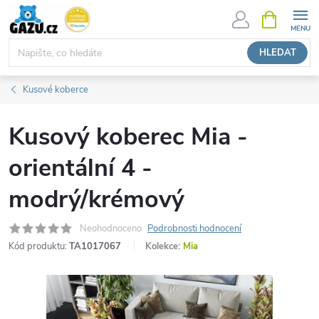
Přejít
NÁKUPNÍ
KOŠÍK
na
obsah
HLEDAT
Kusové koberce
Kusový koberec Mia -
orientální 4 -
modrý/krémový
Neohodnoceno
Podrobnosti hodnocení
Kód produktu:
TA1017067
Kolekce:
Mia