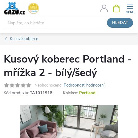
Přejít
NÁKUPNÍ
KOŠÍK
na
obsah
HLEDAT
Kusové koberce
Kusový koberec Portland -
mřížka 2 - bílý/šedý
Neohodnoceno
Podrobnosti hodnocení
Kód produktu:
TA1011918
Kolekce:
Portland