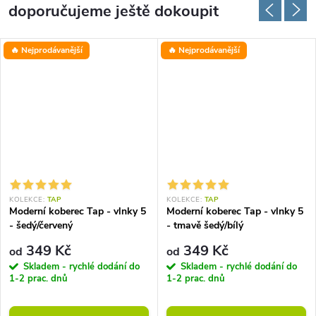
doporučujeme ještě dokoupit
🔥 Nejprodávanější
🔥 Nejprodávanější
KOLEKCE:
TAP
KOLEKCE:
TAP
Moderní koberec Tap - vlnky 5
Moderní koberec Tap - vlnky 5
- šedý/červený
- tmavě šedý/bílý
349 Kč
349 Kč
od
od
Skladem - rychlé dodání do
Skladem - rychlé dodání do
1-2 prac. dnů
1-2 prac. dnů