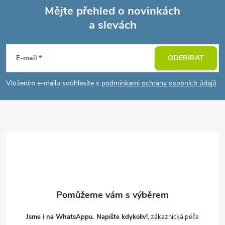
Mějte přehled o novinkách
a slevách
Z
á
E-mail
ODEBÍRAT
p
Vložením e-mailu souhlasíte s
podmínkami ochrany osobních údajů
a
t
í
Jsme i na WhatsAppu. Napište kdykoliv!