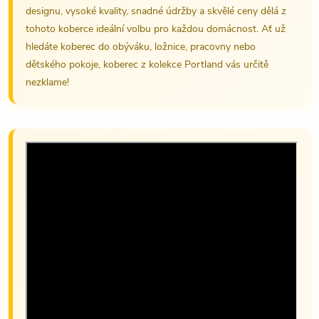
designu, vysoké kvality, snadné údržby a skvělé ceny dělá z
tohoto koberce ideální volbu pro každou domácnost. Ať už
hledáte koberec do obýváku, ložnice, pracovny nebo
dětského pokoje, koberec z kolekce Portland vás určitě
nezklame!