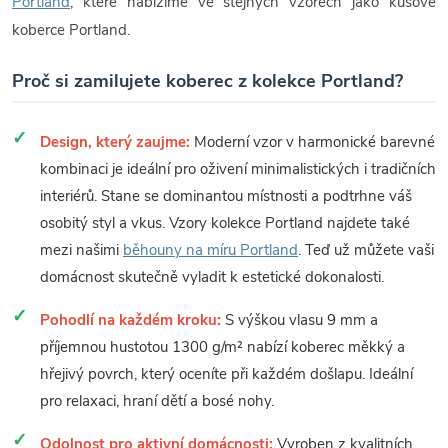
Portland
, které nabízíme ve stejných vzorech jako kusové
koberce Portland.
Proč si zamilujete koberec z kolekce Portland?
Design, který zaujme:
Moderní vzor v harmonické barevné
kombinaci je ideální pro oživení minimalistických i tradičních
interiérů. Stane se dominantou místnosti a podtrhne váš
osobitý styl a vkus. Vzory kolekce Portland najdete také
mezi našimi
běhouny na míru Portland
. Teď už můžete vaši
domácnost skutečně vyladit k estetické dokonalosti.
Pohodlí na každém kroku:
S výškou vlasu 9 mm a
příjemnou hustotou 1300 g/m² nabízí koberec měkký a
hřejivý povrch, který oceníte při každém došlapu. Ideální
pro relaxaci, hraní dětí a bosé nohy.
Odolnost pro aktivní domácnosti:
Vyroben z kvalitních