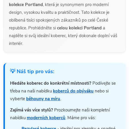
kolekce Portland
, která je synonymem pro moderní
design, vysokou kvalitu a praktičnost. Tato kolekce je
oblíbená tisíci spokojených zákazníků po celé České
republice. Prohlédněte si
celou kolekci Portland
a
najděte si svůj ideální koberec, který dokonale doplní váš
interiér.
💡 Náš tip pro vás:
Hledáte koberec do konkrétní místnosti?
Podívejte se
třeba na naši nabídku
koberců do obýváku
nebo si
vyberte
běhouny na míru
.
Zajímá vás více stylů?
Prozkoumejte naši kompletní
nabídku
moderních koberců
. Máme pro vás:
Bezvlasé koberce
- ideální pro alergiky + snadné