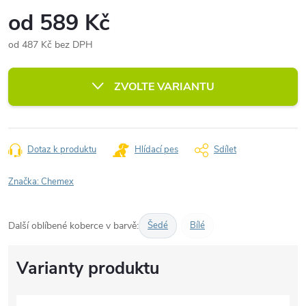
od
589 Kč
od
487 Kč
bez DPH
Měrná
cena:
ZVOLTE VARIANTU
Dotaz k produktu
Hlídací pes
Sdílet
Značka:
Chemex
Další oblíbené koberce v barvě:
Šedé
Bílé