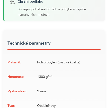
💪
Chrání podlahu
Snižuje opotřebení od židlí a pohybu v nejvíce
namáhaných místech.
Technické parametry
Materiál:
Polypropylen (vysoká kvalita)
Hmotnost:
1300 g/m²
Výška vlasu:
9 mm
Tvar:
Obdélníkový