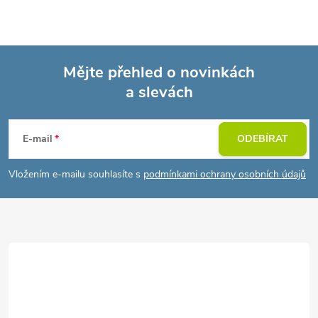
Mějte přehled o novinkách
a slevách
Z
á
E-mail
ODEBÍRAT
p
Vložením e-mailu souhlasíte s
podmínkami ochrany osobních údajů
a
t
í