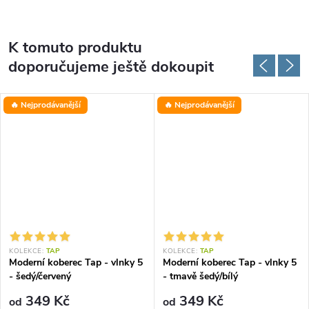
K tomuto produktu
doporučujeme ještě dokoupit
🔥 Nejprodávanější
🔥 Nejprodávanější
KOLEKCE:
TAP
KOLEKCE:
TAP
Moderní koberec Tap - vlnky 5
Moderní koberec Tap - vlnky 5
- šedý/červený
- tmavě šedý/bílý
349 Kč
349 Kč
od
od