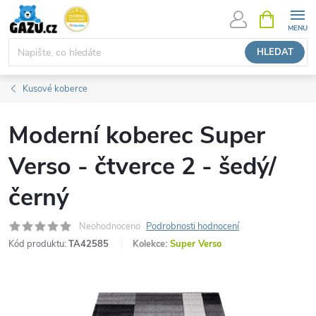
Přejít
NÁKUPNÍ
KOŠÍK
na
obsah
HLEDAT
Kusové koberce
Moderní koberec Super
Verso - čtverce 2 - šedý/
černý
Neohodnoceno
Podrobnosti hodnocení
Kód produktu:
TA42585
Kolekce:
Super Verso