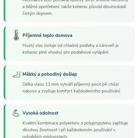
a běžné opotřebení, takže koberec působí dlouhodobě
čistým dojmem.
🌡️
Příjemné teplo domova
Hustý vlas izoluje od chladné podlahy a zároveň je
koberec plně vhodný pro podlahové vytápění.
🦶
Měkký a pohodlný došlap
Délka vlasu 11 mm vytváří příjemný pocit při chůzi
naboso a zvyšuje komfort každodenního používání.
💪
Vysoká odolnost
Kvalitní kombinace polyesteru a polypropylenu zajišťuje
dlouhou životnost i při každodenním používání v
rušnějších místnostech.