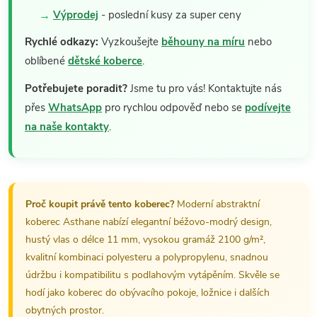
Výprodej
- poslední kusy za super ceny
Rychlé odkazy:
Vyzkoušejte
běhouny na míru
nebo
oblíbené
dětské koberce
.
Potřebujete poradit?
Jsme tu pro vás! Kontaktujte nás
přes
WhatsApp
pro rychlou odpověď nebo se
podívejte
na naše kontakty
.
Proč koupit právě tento koberec?
Moderní abstraktní
koberec Asthane nabízí elegantní béžovo-modrý design,
hustý vlas o délce 11 mm, vysokou gramáž 2100 g/m²,
kvalitní kombinaci polyesteru a polypropylenu, snadnou
údržbu i kompatibilitu s podlahovým vytápěním. Skvěle se
hodí jako koberec do obývacího pokoje, ložnice i dalších
obytných prostor.