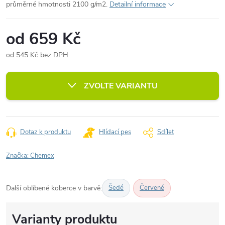
průměrné hmotnosti 2100 g/m2.
Detailní informace
od
659 Kč
od
545 Kč
bez DPH
Měrná
cena:
ZVOLTE VARIANTU
Dotaz k produktu
Hlídací pes
Sdílet
Značka:
Chemex
Další oblíbené koberce v barvě:
Šedé
Červené