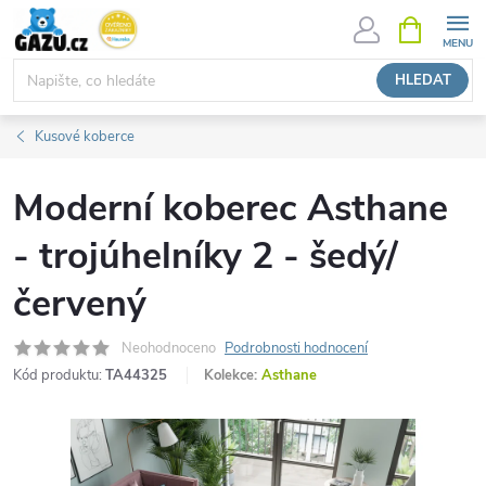
Přejít
NÁKUPNÍ
KOŠÍK
na
obsah
HLEDAT
Kusové koberce
Moderní koberec Asthane
- trojúhelníky 2 - šedý/
červený
Neohodnoceno
Podrobnosti hodnocení
Kód produktu:
TA44325
Kolekce:
Asthane