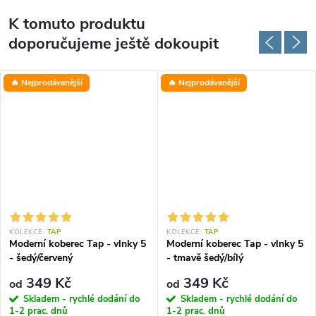
K tomuto produktu
doporučujeme ještě dokoupit
🔥 Nejprodávanější
🔥 Nejprodávanější
KOLEKCE:
TAP
KOLEKCE:
TAP
Moderní koberec Tap - vlnky 5
Moderní koberec Tap - vlnky 5
- šedý/červený
- tmavě šedý/bílý
349 Kč
349 Kč
od
od
Skladem - rychlé dodání do
Skladem - rychlé dodání do
1-2 prac. dnů
1-2 prac. dnů