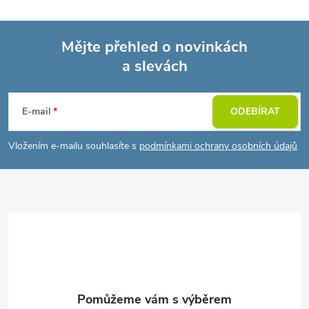
Mějte přehled o novinkách
a slevách
Z
á
E-mail
ODEBÍRAT
p
Vložením e-mailu souhlasíte s
podmínkami ochrany osobních údajů
a
t
í