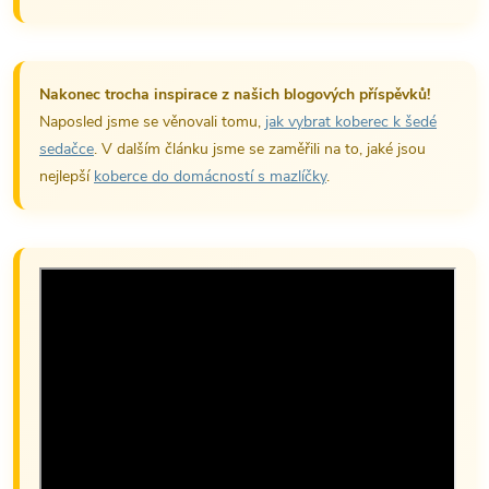
Nakonec trocha inspirace z našich blogových příspěvků!
Naposled jsme se věnovali tomu,
jak vybrat koberec k šedé
sedačce
. V dalším článku jsme se zaměřili na to, jaké jsou
nejlepší
koberce do domácností s mazlíčky
.