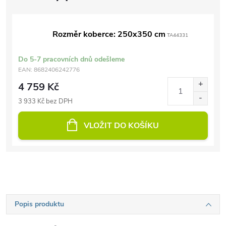
Rozměr koberce: 250x350 cm
TA44331
Do 5-7 pracovních dnů odešleme
EAN:
8682406242776
4 759 Kč
3 933 Kč bez DPH
VLOŽIT DO KOŠÍKU
Popis produktu