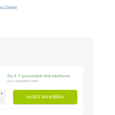
ka:
Chemex
Do 5-7 pracovních dnů odešleme
EAN:
8681895074981
VLOŽIT DO KOŠÍKU