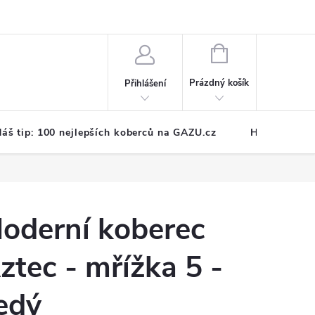
NÁKUPNÍ
KOŠÍK
Prázdný košík
Přihlášení
áš tip: 100 nejlepších koberců na GAZU.cz
Hodnocení o
oderní koberec
ztec - mřížka 5 -
edý