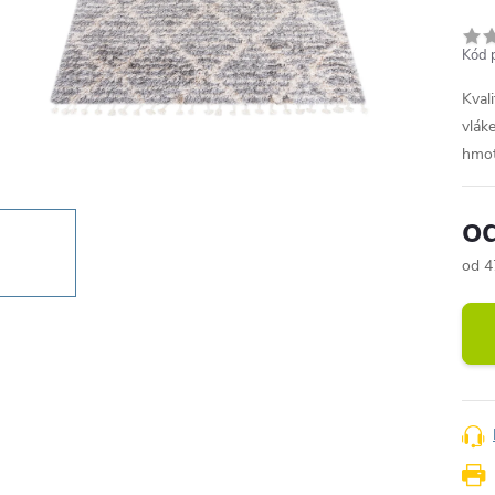
Kód 
Kval
vlák
hmot
o
od
4
Měr
cena