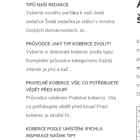
TIPŮ NAŠÍ REDAKCE
Vyberte nového parťáka k vaší šedé
sedačce Šedá sedačka je stálicí v mnoha
českých domácnostech. Je...
K
PRŮVODCE: JAKÝ TYP KOBERCE ZVOLIT?
m
Vyberte si dokonalý koberec podle typu:
p
Kompletní průvodce kategoriemi Každý
m
interiér je jiný a kaž...
h
PRATELNÉ KOBERCE: VŠE, CO POTŘEBUJETE
m
VĚDĚT PŘED KOUPÍ
D
Průvodce výběrem Pratelné koberce: Vše,
co potřebujete vědět před koupí Prací
M
koberec je skvělé ře...
H
KOBERCE PODLE UMÍSTĚNÍ: RYCHLÁ
D
INSPIRACE NAŠIMI TIPY