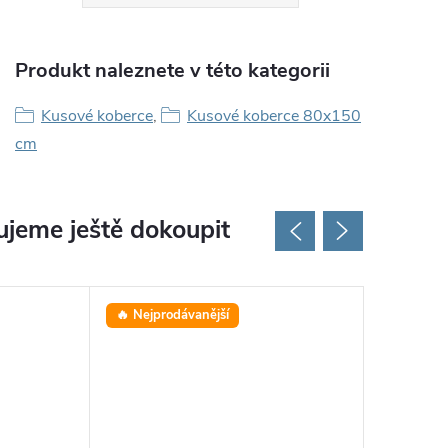
Produkt naleznete v této kategorii
Kusové koberce
,
Kusové koberce 80x150
cm
jeme ještě dokoupit
🔥 Nejprodávanější
⭐ Oblíbe