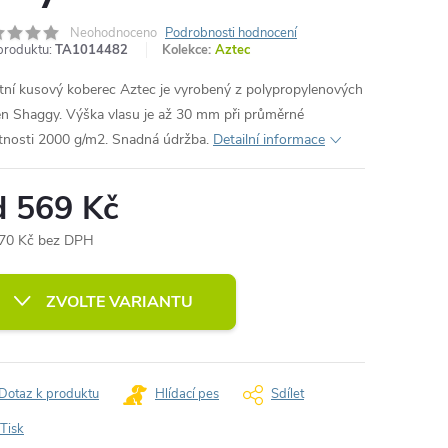
Neohodnoceno
Podrobnosti hodnocení
produktu:
TA1014482
Kolekce:
Aztec
itní kusový koberec Aztec je vyrobený z polypropylenových
en Shaggy. Výška vlasu je až 30 mm při průměrné
nosti 2000 g/m2. Snadná údržba.
Detailní informace
d
569 Kč
70 Kč
bez DPH
ná
:
ZVOLTE VARIANTU
Dotaz k produktu
Hlídací pes
Sdílet
Tisk