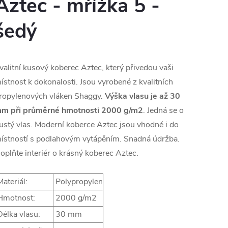
Aztec - mřížka 5 -
šedý
valitní kusový koberec Aztec, který přivedou vaši
ístnost k dokonalosti. Jsou vyrobené z kvalitních
ropylenových vláken Shaggy.
Výška vlasu je až 30
m při průměrné hmotnosti 2000 g/m2
. Jedná se o
ustý vlas. Moderní koberce Aztec jsou vhodné i do
ístností s podlahovým vytápěním. Snadná údržba.
oplňte interiér o krásný koberec Aztec.
ateriál:
Polypropylen
motnost:
2000 g/m2
élka vlasu:
30 mm