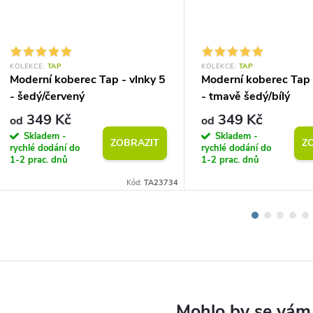
KOLEKCE:
TAP
KOLEKCE:
TAP
Moderní koberec Tap - vlnky 5
Moderní koberec Tap 
- šedý/červený
- tmavě šedý/bílý
349 Kč
349 Kč
od
od
Skladem -
Skladem -
ZOBRAZIT
Z
rychlé dodání do
rychlé dodání do
1-2 prac. dnů
1-2 prac. dnů
Kód:
TA23734