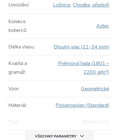
Umístění
:
Ložnice
,
Chodba, předsíň
Kolekce
Aztec
koberců
:
Délka vlasu
:
Dlouhý vlas (21–34 mm)
Kvalita a
Prémiová řada (1801 –
gramáž
:
2200 g/m²)
Vzor
:
Geometrické
Materiál
:
Polypropylen (Standard)
Tvar
:
Obdélníkový
VŠECHNY PARAMETRY