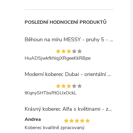
POSLEDNÍ HODNOCENÍ PRODUKTŮ
Běhoun na míru MESSY - pruhy 5 - béžový
HuADSjwkfkNqjXRgeeKkRBpe
Moderní koberec Dubai - orientální 6 - červený
tKqnySHTbsRtGUxOckL
Krásný koberec Alfa s květinami - zelený
Andrea
Koberec kvalitně zpracovaný.