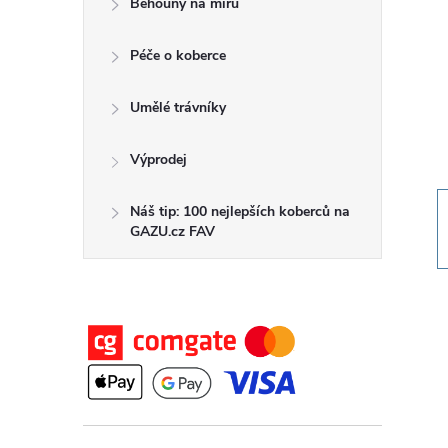
Běhouny na míru
t
Péče o koberce
r
a
Umělé trávníky
n
Výprodej
n
Náš tip: 100 nejlepších koberců na
GAZU.cz FAV
í
p
a
n