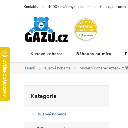
Přejít
Kontakty
4000+ ověřených recenzí
Ceníky doručení 
na
obsah
Kusové koberce
Běhouny na míru
P
Domů
Kusové koberce
Moderní koberec Aztec - mří
P
Přeskočit
Kategorie
kategorie
o
Kusové koberce
s