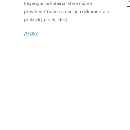
S
Inspirujte se koberci, které máme
prověřené! Koberec není jen dekorace, ale
praktický prvek, který ...
Archiv
ákazníky
🔥 Nejprodávanější