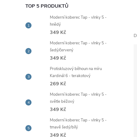
e
TOP 5 PRODUKTŮ
Moderní koberec Tap - vlnky 5 -
l
hnědý
349 Kč
D
Moderní koberec Tap - vlnky 5 -
šedý/červený
349 Kč
Protiskluzový běhoun na míru
Kardinál 6 - terakotový
269 Kč
Moderní koberec Tap - vlnky 5 -
světle béžový
349 Kč
Moderní koberec Tap - vlnky 5 -
tmavě šedý/bílý
349 Kč