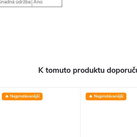
nadná údržba:
Ano
K tomuto produktu doporuču
🔥 Nejprodávanější
🔥 Nejprodávanější