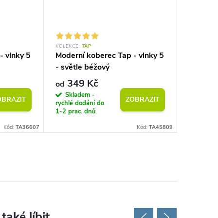
KOLEKCE:
TAP
KOLEKCE:
- vlnky 5
Moderní koberec Tap - vlnky 5
Moderní
- světle béžový
geometri
šedý
349 Kč
349
od
od
Skladem -
Sklad
OBRAZIT
ZOBRAZIT
rychlé dodání do
rychlé do
1-2 prac. dnů
1-2 prac.
Kód:
TA36607
Kód:
TA45809