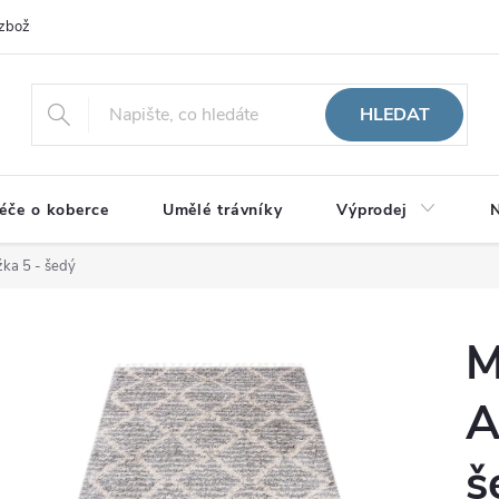
zboží
HLEDAT
éče o koberce
Umělé trávníky
Výprodej
N
žka 5 - šedý
M
A
š