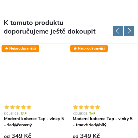
K tomuto produktu
doporučujeme ještě dokoupit
🔥 Nejprodávanější
🔥 Nejprodávanější
KOLEKCE:
TAP
KOLEKCE:
TAP
Moderní koberec Tap - vlnky 5
Moderní koberec Tap - vlnky 5
- šedý/červený
- tmavě šedý/bílý
349 Kč
349 Kč
od
od