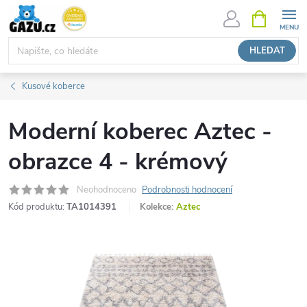
Přejít
NÁKUPNÍ
KOŠÍK
na
obsah
HLEDAT
Kusové koberce
Moderní koberec Aztec -
obrazce 4 - krémový
Neohodnoceno
Podrobnosti hodnocení
Kód produktu:
TA1014391
Kolekce:
Aztec