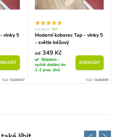
KOLEKCE:
TAP
KOLEKCE:
- vlnky 5
Moderní koberec Tap - vlnky 5
Moderní
- světle béžový
geometri
šedý
349 Kč
349
od
od
Skladem -
Sklad
OBRAZIT
ZOBRAZIT
rychlé dodání do
rychlé do
1-2 prac. dnů
1-2 prac.
Kód:
TA36607
Kód:
TA45809