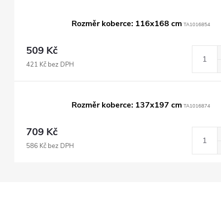
Rozměr koberce: 116x168 cm
TA1016854
509 Kč
421 Kč bez DPH
Rozměr koberce: 137x197 cm
TA1016874
709 Kč
586 Kč bez DPH