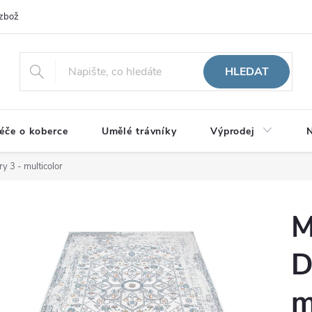
zboží
HLEDAT
éče o koberce
Umělé trávníky
Výprodej
N
y 3 - multicolor
M
D
m