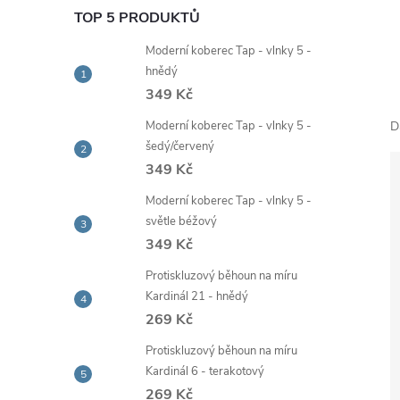
e
TOP 5 PRODUKTŮ
Moderní koberec Tap - vlnky 5 -
l
hnědý
349 Kč
Moderní koberec Tap - vlnky 5 -
D
šedý/červený
349 Kč
Moderní koberec Tap - vlnky 5 -
světle béžový
349 Kč
Protiskluzový běhoun na míru
Kardinál 21 - hnědý
269 Kč
Protiskluzový běhoun na míru
Kardinál 6 - terakotový
269 Kč