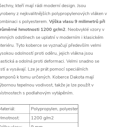
šechny, kteří mají rádi moderní design. Jsou
yrobeny z nejkvalitnějších polypropylenových vláken v
ombinaci s polyesterem.
Výška vlasu 9 milimetrů při
růměrné hmotnosti 1200 gr/m2
. Neobvyklé vzory v
emných odstínech se uplatní v moderním i klasickém
nteriéru. Tyto koberce se vyznačují především velmi
ysokou odolností proti oděru, jejich vlákna jsou
lastická a odolná proti deformaci. Velmi snadno se
istí a vysávají. Lze je prát pomocí speciálních
amponů k tomu určených. Koberce Dakota mají
ýbornou tepelnou vodivost, takže je lze použít v
ístnostech s podlahovým vytápěním.
ateriál:
Polypropylen, polyester
motnost:
1200 g/m2