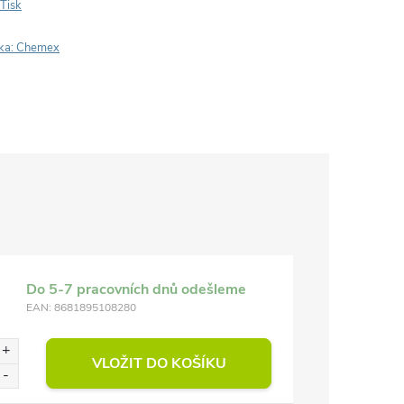
Tisk
ka:
Chemex
Do 5-7 pracovních dnů odešleme
EAN:
8681895108280
VLOŽIT DO KOŠÍKU