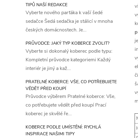
TIPŮ NAŠÍ REDAKCE
v
Vyberte nového parťáka k vaší šedé
v
sedačce Šedá sedačka je stálicí v mnoha
k
českých domácnostech. Je...
p
j
PRŮVODCE: JAKÝ TYP KOBERCE ZVOLIT?
i
Vyberte si dokonalý koberec podle typu:
v
Kompletní průvodce kategoriemi Každý
e
interiér je jiný a kaž...
č
PRATELNÉ KOBERCE: VŠE, CO POTŘEBUJETE
š
VĚDĚT PŘED KOUPÍ
v
Průvodce výběrem Pratelné koberce: Vše,
m
co potřebujete vědět před koupí Prací
koberec je skvělé ře...
M
KOBERCE PODLE UMÍSTĚNÍ: RYCHLÁ
H
INSPIRACE NAŠIMI TIPY