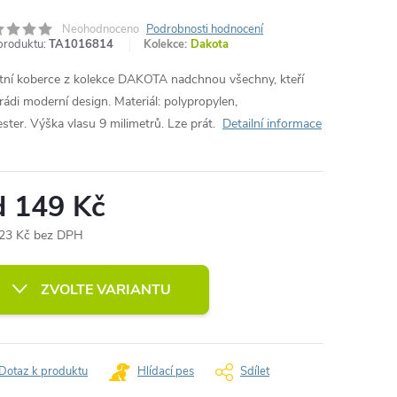
Neohodnoceno
Podrobnosti hodnocení
produktu:
TA1016814
Kolekce:
Dakota
itní koberce z kolekce DAKOTA nadchnou všechny, kteří
 rádi moderní design. Materiál: polypropylen,
ester. Výška vlasu 9 milimetrů. Lze prát.
Detailní informace
d
149 Kč
23 Kč
bez DPH
ná
:
ZVOLTE VARIANTU
Dotaz k produktu
Hlídací pes
Sdílet