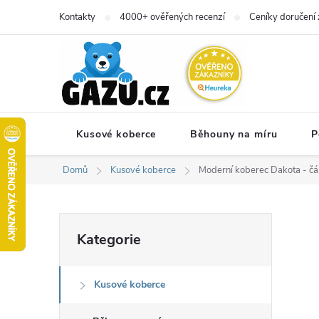
Přejít
Kontakty
4000+ ověřených recenzí
Ceníky doručení 
na
obsah
Kusové koberce
Běhouny na míru
P
Domů
Kusové koberce
Moderní koberec Dakota - čár
P
Přeskočit
Kategorie
kategorie
o
Kusové koberce
s