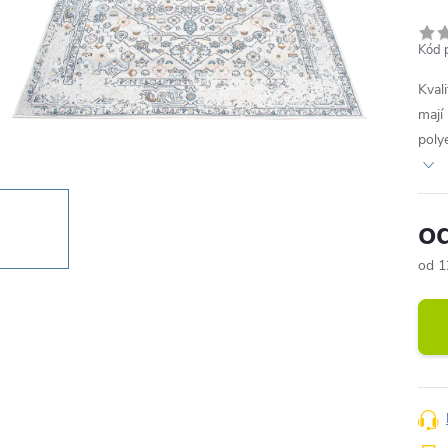
Kód 
Kval
mají
poly
o
od
1
Měr
cena