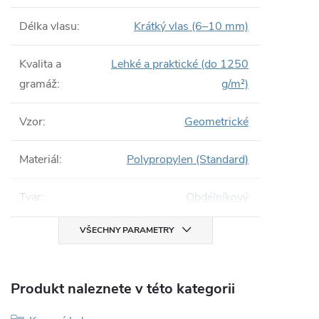
Délka vlasu
:
Krátký vlas (6–10 mm)
Kvalita a
Lehké a praktické (do 1250
gramáž
:
g/m²)
Vzor
:
Geometrické
Materiál
:
Polypropylen (Standard)
Tvar
:
Obdélníkový
VŠECHNY PARAMETRY
Produkt naleznete v této kategorii