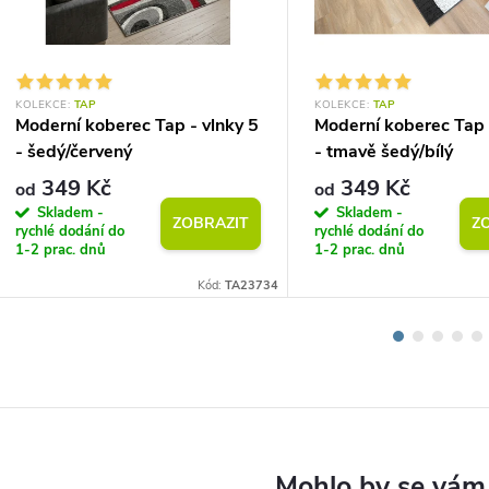
KOLEKCE:
TAP
KOLEKCE:
TAP
Moderní koberec Tap - vlnky 5
Moderní koberec Tap 
- šedý/červený
- tmavě šedý/bílý
349 Kč
349 Kč
od
od
Skladem -
Skladem -
ZOBRAZIT
Z
rychlé dodání do
rychlé dodání do
1-2 prac. dnů
1-2 prac. dnů
Kód:
TA23734