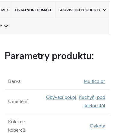
EMEX
OSTATNÍ INFORMACE
SOUVISEJÍCÍ PRODUKTY
Y
Parametry produktu:
Barva
:
Multicolor
Obývací pokoj
,
Kuchyň, pod
Umístění
:
jídelní stůl
Kolekce
Dakota
koberců
: