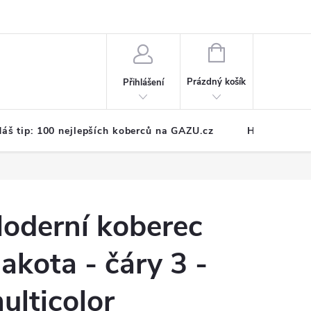
NÁKUPNÍ
KOŠÍK
Prázdný košík
Přihlášení
áš tip: 100 nejlepších koberců na GAZU.cz
Hodnocení o
oderní koberec
akota - čáry 3 -
ulticolor