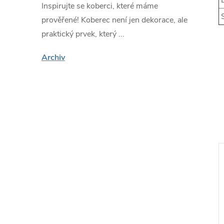
D
Inspirujte se koberci, které máme
S
prověřené! Koberec není jen dekorace, ale
praktický prvek, který ...
Archiv
ákazníky
🔥 Nejprodávanější