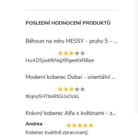
POSLEDNÍ HODNOCENÍ PRODUKTŮ
Běhoun na míru MESSY - pruhy 5 - béžový
HuADSjwkfkNqjXRgeeKkRBpe
Moderní koberec Dubai - orientální 6 - červený
tKqnySHTbsRtGUxOckL
Krásný koberec Alfa s květinami - zelený
Andrea
Koberec kvalitně zpracovaný.