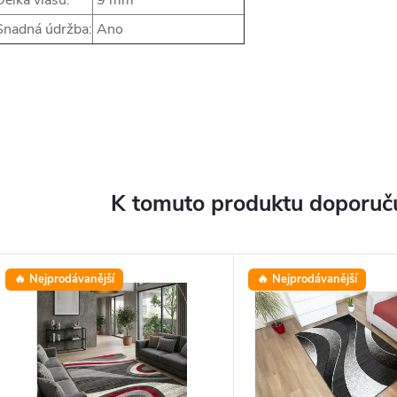
élka vlasu:
9 mm
nadná údržba:
Ano
K tomuto produktu doporuču
🔥 Nejprodávanější
🔥 Nejprodávanější