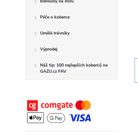
Běhouny na míru
t
Péče o koberce
r
a
Umělé trávníky
n
Výprodej
n
Náš tip: 100 nejlepších koberců na
GAZU.cz FAV
í
p
a
n