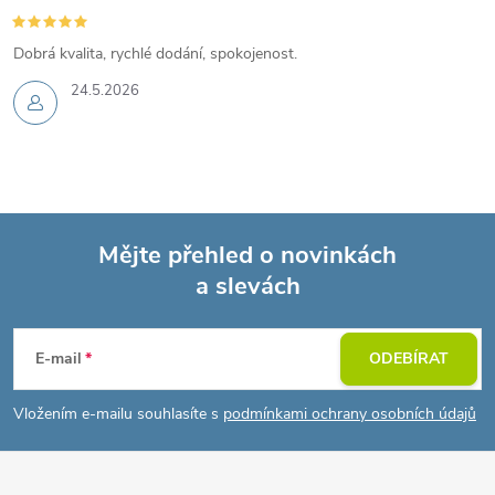
Dobrá kvalita, rychlé dodání, spokojenost.
24.5.2026
Mějte přehled o novinkách
a slevách
Z
á
E-mail
ODEBÍRAT
p
Vložením e-mailu souhlasíte s
podmínkami ochrany osobních údajů
a