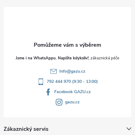
t
í
Jsme i na WhatsAppu. Napište kdykoliv!
Info
@
gazu.cz
792 444 970 (9:30 - 13:00)
Facebook GAZU.cz
gazu.cz
Zákaznický servis