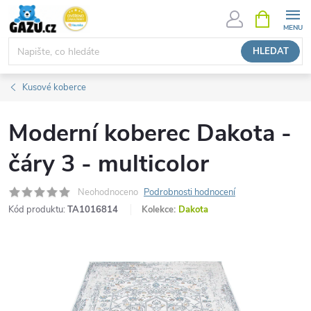
Přejít
NÁKUPNÍ
KOŠÍK
na
obsah
HLEDAT
Kusové koberce
Moderní koberec Dakota -
čáry 3 - multicolor
Neohodnoceno
Podrobnosti hodnocení
Kód produktu:
TA1016814
Kolekce:
Dakota