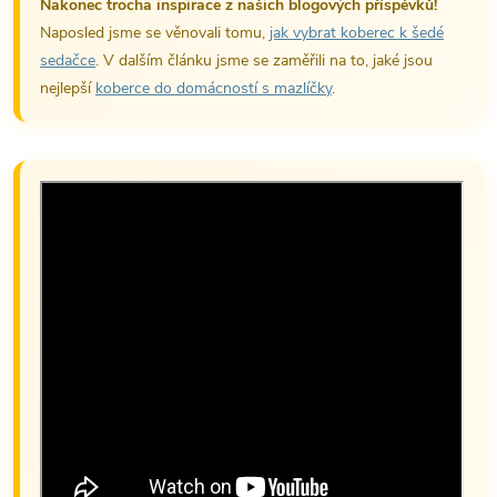
Nakonec trocha inspirace z našich blogových příspěvků!
Naposled jsme se věnovali tomu,
jak vybrat koberec k šedé
sedačce
. V dalším článku jsme se zaměřili na to, jaké jsou
nejlepší
koberce do domácností s mazlíčky
.