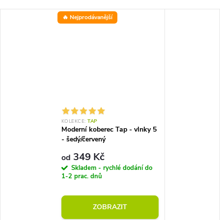
🔥 Nejprodávanější
KOLEKCE:
TAP
Moderní koberec Tap - vlnky 5
- šedý/červený
349 Kč
od
Skladem - rychlé dodání do
1-2 prac. dnů
ZOBRAZIT