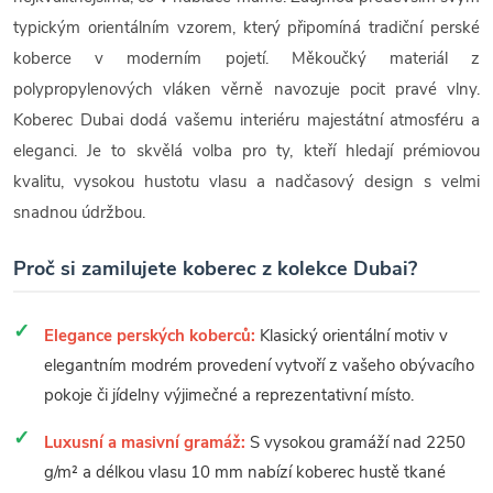
typickým orientálním vzorem, který připomíná tradiční perské
koberce v moderním pojetí. Měkoučký materiál z
polypropylenových vláken věrně navozuje pocit pravé vlny.
Koberec Dubai dodá vašemu interiéru majestátní atmosféru a
eleganci. Je to skvělá volba pro ty, kteří hledají prémiovou
kvalitu, vysokou hustotu vlasu a nadčasový design s velmi
snadnou údržbou.
Proč si zamilujete koberec z kolekce Dubai?
Elegance perských koberců:
Klasický orientální motiv v
elegantním modrém provedení vytvoří z vašeho obývacího
pokoje či jídelny výjimečné a reprezentativní místo.
Luxusní a masivní gramáž:
S vysokou gramáží nad 2250
g/m² a délkou vlasu 10 mm nabízí koberec hustě tkané