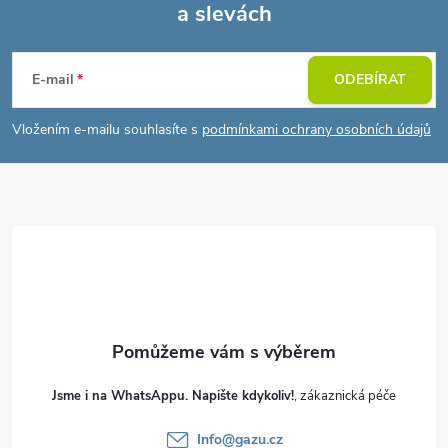
a slevách
Z
á
E-mail
ODEBÍRAT
p
Vložením e-mailu souhlasíte s
podmínkami ochrany osobních údajů
a
t
í
Jsme i na WhatsAppu. Napište kdykoliv!
Info
@
gazu.cz