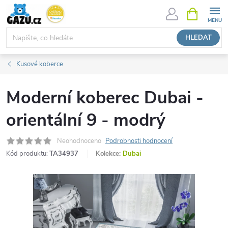
Přejít
NÁKUPNÍ
KOŠÍK
na
obsah
HLEDAT
Kusové koberce
Moderní koberec Dubai -
orientální 9 - modrý
Neohodnoceno
Podrobnosti hodnocení
Kód produktu:
TA34937
Kolekce:
Dubai