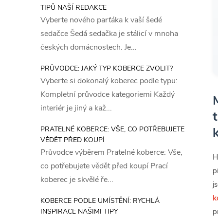
TIPŮ NAŠÍ REDAKCE
Vyberte nového parťáka k vaší šedé
sedačce Šedá sedačka je stálicí v mnoha
českých domácnostech. Je...
PRŮVODCE: JAKÝ TYP KOBERCE ZVOLIT?
Vyberte si dokonalý koberec podle typu:
Kompletní průvodce kategoriemi Každý
interiér je jiný a kaž...
PRATELNÉ KOBERCE: VŠE, CO POTŘEBUJETE
VĚDĚT PŘED KOUPÍ
Průvodce výběrem Pratelné koberce: Vše,
H
co potřebujete vědět před koupí Prací
p
koberec je skvělé ře...
j
k
KOBERCE PODLE UMÍSTĚNÍ: RYCHLÁ
INSPIRACE NAŠIMI TIPY
p