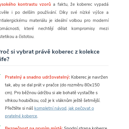
ysokého kontrastu vzorů
a faktu, že koberec vypadá
kvěle i po delším používání. Díky své nízké výšce a
ntialergickému materiálu je ideální volbou pro moderní
omácnosti, které nechtějí dělat kompromisy mezi
stetikou a čistotou.
roč si vybrat právě koberec z kolekce
ife?
Pratelný a snadno udržovatelný:
Koberec je navržen
tak, aby se dal prát v pračce (do rozměru 80x150
cm). Pro běžnou údržbu si ale bohatě vystačíte s
vlhkou houbičkou, což je k vláknům ještě šetrnější.
Přečtěte si náš
kompletní návod, jak pečovat o
pratelné koberce
.
Bezpečnost na prvním místě:
Spodní strana koberce