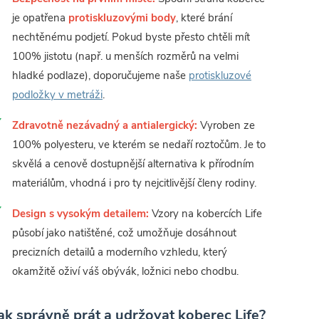
je opatřena
protiskluzovými body
, které brání
nechtěnému podjetí. Pokud byste přesto chtěli mít
100% jistotu (např. u menších rozměrů na velmi
hladké podlaze), doporučujeme naše
protiskluzové
podložky v metráži
.
Zdravotně nezávadný a antialergický:
Vyroben ze
100% polyesteru, ve kterém se nedaří roztočům. Je to
skvělá a cenově dostupnější alternativa k přírodním
materiálům, vhodná i pro ty nejcitlivější členy rodiny.
Design s vysokým detailem:
Vzory na kobercích Life
působí jako natištěné, což umožňuje dosáhnout
precizních detailů a moderního vzhledu, který
okamžitě oživí váš obývák, ložnici nebo chodbu.
ak správně prát a udržovat koberec Life?