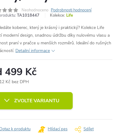
Neohodnoceno
Podrobnosti hodnocení
produktu:
TA1018447
Kolekce:
Life
ledáte koberec, který je krásný i praktický? Kolekce Life
zí moderní design, snadnou údržbu díky nulovému vlasu a
ost praní v pračce u menších rozměrů. Ideální do rušných
cností.
Detailní informace
d
499 Kč
12 Kč
bez DPH
ná
:
ZVOLTE VARIANTU
Dotaz k produktu
Hlídací pes
Sdílet