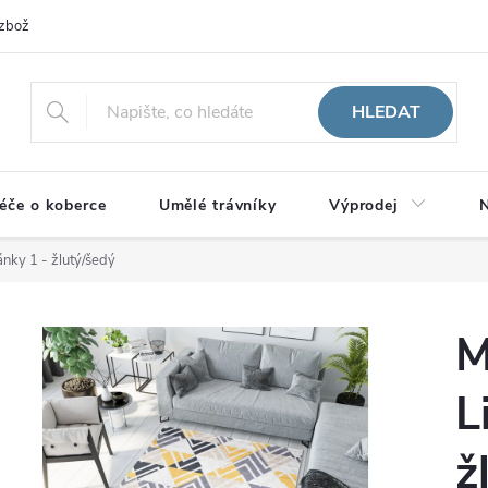
zboží
HLEDAT
éče o koberce
Umělé trávníky
Výprodej
N
ánky 1 - žlutý/šedý
M
L
ž