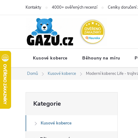
Přejít
Kontakty
4000+ ověřených recenzí
Ceníky doručení 
na
obsah
Kusové koberce
Běhouny na míru
P
Domů
Kusové koberce
Moderní koberec Life - trojhr
P
Přeskočit
Kategorie
kategorie
o
Kusové koberce
s