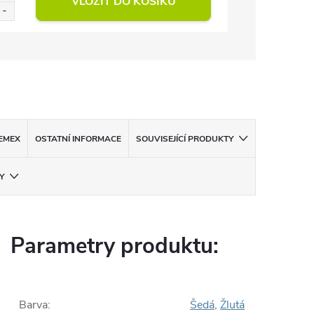
VLOŽIT DO KOŠÍKU
EMEX
OSTATNÍ INFORMACE
SOUVISEJÍCÍ PRODUKTY
Y
Parametry produktu:
Barva
:
Šedá
,
Žlutá