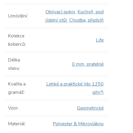
Obývací pokoj
,
Kuchyň, pod
Umístění
:
jídelní stůl
,
Chodba, předsíň
Kolekce
Life
koberců
:
Délka
0 mm, pratelné
vlasu
:
Kvalita a
Lehké a praktické (do 1250
gramáž
:
g/m²)
Vzor
:
Geometrické
Materiál
:
Polyester & Mikrovlákno