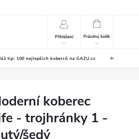
NÁKUPNÍ
KOŠÍK
Prázdný košík
Přihlášení
áš tip: 100 nejlepších koberců na GAZU.cz
Hodnocení o
oderní koberec
ife - trojhránky 1 -
lutý/šedý