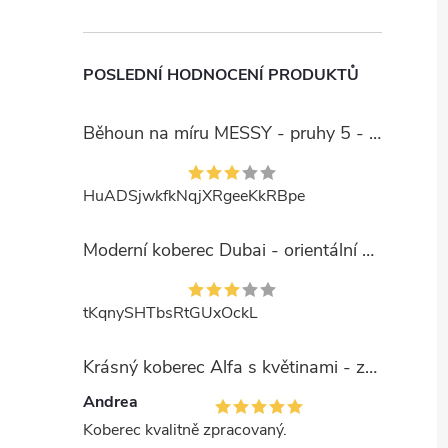
POSLEDNÍ HODNOCENÍ PRODUKTŮ
Běhoun na míru MESSY - pruhy 5 - béžový
HuADSjwkfkNqjXRgeeKkRBpe
Moderní koberec Dubai - orientální 6 - červený
tKqnySHTbsRtGUxOckL
Krásný koberec Alfa s květinami - zelený
Andrea
Koberec kvalitně zpracovaný.