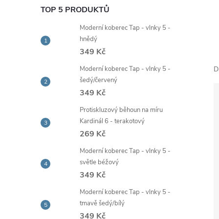
e
TOP 5 PRODUKTŮ
Moderní koberec Tap - vlnky 5 -
l
hnědý
349 Kč
Moderní koberec Tap - vlnky 5 -
D
šedý/červený
349 Kč
Protiskluzový běhoun na míru
Kardinál 6 - terakotový
269 Kč
Moderní koberec Tap - vlnky 5 -
světle béžový
349 Kč
Moderní koberec Tap - vlnky 5 -
tmavě šedý/bílý
349 Kč