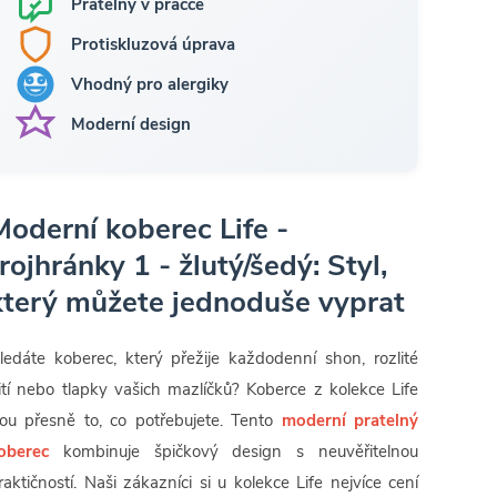
Pratelný v pračce
Protiskluzová úprava
Vhodný pro alergiky
Moderní design
Moderní koberec Life -
trojhránky 1 - žlutý/šedý: Styl,
který můžete jednoduše vyprat
ledáte koberec, který přežije každodenní shon, rozlité
ití nebo tlapky vašich mazlíčků? Koberce z kolekce Life
sou přesně to, co potřebujete. Tento
moderní pratelný
oberec
kombinuje špičkový design s neuvěřitelnou
raktičností. Naši zákazníci si u kolekce Life nejvíce cení