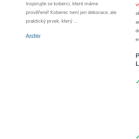
Inspirujte se koberci, které máme
v
prověřené! Koberec není jen dekorace, ale
s
praktický prvek, který ...
a
d
Archiv
e
P
L