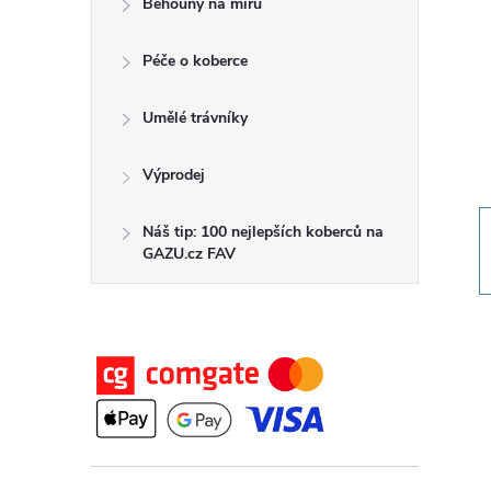
Běhouny na míru
t
Péče o koberce
r
a
Umělé trávníky
n
Výprodej
n
Náš tip: 100 nejlepších koberců na
GAZU.cz FAV
í
p
a
n