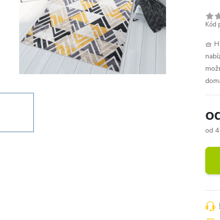
Kód 
🧺 H
nabí
možn
domá
o
od
4
Měr
cena