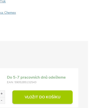
Tisk
ka:
Chemex
Do 5-7 pracovních dnů odešleme
EAN:
5905285132543
VLOŽIT DO KOŠÍKU