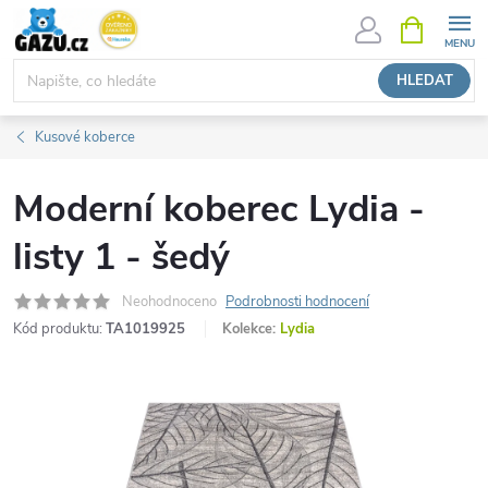
Přejít
NÁKUPNÍ
KOŠÍK
na
obsah
HLEDAT
Kusové koberce
Moderní koberec Lydia -
listy 1 - šedý
Neohodnoceno
Podrobnosti hodnocení
Kód produktu:
TA1019925
Kolekce:
Lydia