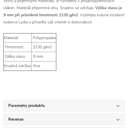
vzory a příjemnými materiály. Je vyrobený z polypropylenových
vláken. Materiál připomíná vlnu. Snadno se udržuje.
Výška vlasu je
9 mm při průměrné hmotnosti 2130 g/m2
. Vybírejte krásné moderní
koberce Lydia a přiveďte váš interiér k dokonalosti.
Materiál:
Polypropylen
Hmotnost:
2130 g/m2
Délka vlasu:
9 mm
Snadná údržba:
Ano
Parametry produktu
Recenze