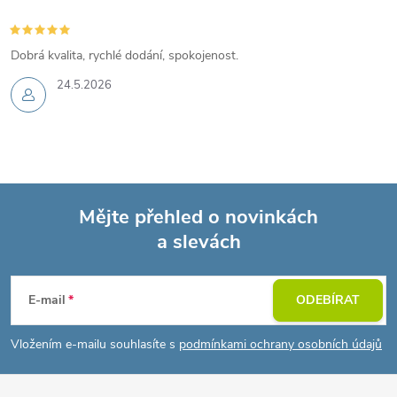
Dobrá kvalita, rychlé dodání, spokojenost.
24.5.2026
Mějte přehled o novinkách
a slevách
Z
á
E-mail
ODEBÍRAT
p
Vložením e-mailu souhlasíte s
podmínkami ochrany osobních údajů
a