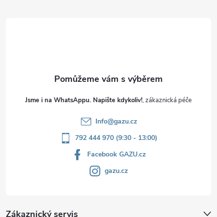
t
í
Jsme i na WhatsAppu. Napište kdykoliv!
Info
@
gazu.cz
792 444 970 (9:30 - 13:00)
Facebook GAZU.cz
gazu.cz
Zákaznický servis