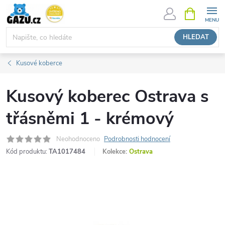
Přejít
NÁKUPNÍ
KOŠÍK
na
obsah
HLEDAT
Kusové koberce
Kusový koberec Ostrava s
třásněmi 1 - krémový
Neohodnoceno
Podrobnosti hodnocení
Kód produktu:
TA1017484
Kolekce:
Ostrava