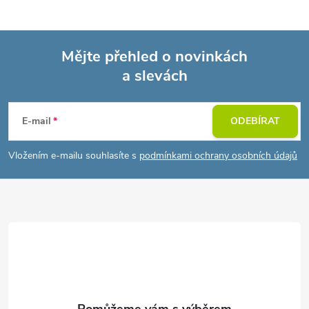
Mějte přehled o novinkách
a slevách
Z
á
E-mail
ODEBÍRAT
p
Vložením e-mailu souhlasíte s
podmínkami ochrany osobních údajů
a
t
í