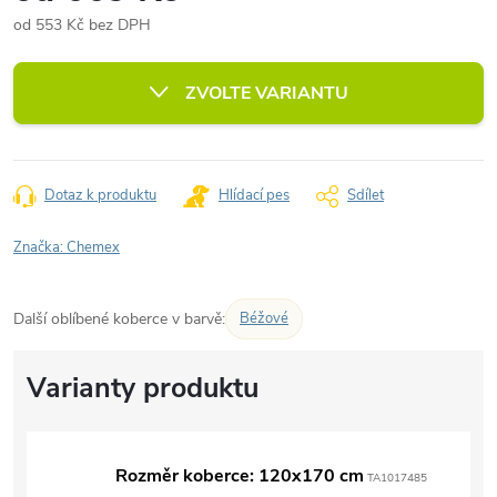
od
553 Kč
bez DPH
Měrná
cena:
ZVOLTE VARIANTU
Dotaz k produktu
Hlídací pes
Sdílet
Značka:
Chemex
Další oblíbené koberce v barvě:
Béžové
Rozměr koberce: 120x170 cm
TA1017485