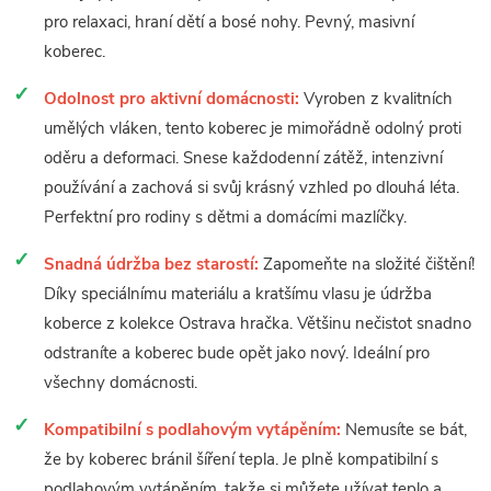
pro relaxaci, hraní dětí a bosé nohy. Pevný, masivní
koberec.
Odolnost pro aktivní domácnosti:
Vyroben z kvalitních
umělých vláken, tento koberec je mimořádně odolný proti
oděru a deformaci. Snese každodenní zátěž, intenzivní
používání a zachová si svůj krásný vzhled po dlouhá léta.
Perfektní pro rodiny s dětmi a domácími mazlíčky.
Snadná údržba bez starostí:
Zapomeňte na složité čištění!
Díky speciálnímu materiálu a kratšímu vlasu je údržba
koberce z kolekce Ostrava hračka. Většinu nečistot snadno
odstraníte a koberec bude opět jako nový. Ideální pro
všechny domácnosti.
Kompatibilní s podlahovým vytápěním:
Nemusíte se bát,
že by koberec bránil šíření tepla. Je plně kompatibilní s
podlahovým vytápěním, takže si můžete užívat teplo a