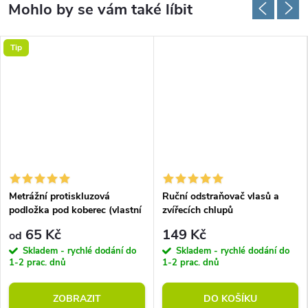
Tip
Metrážní protiskluzová
Ruční odstraňovač vlasů a
podložka pod koberec (vlastní
zvířecích chlupů
rozměr)
65 Kč
149 Kč
od
Skladem - rychlé dodání do
Skladem - rychlé dodání do
1-2 prac. dnů
1-2 prac. dnů
ZOBRAZIT
DO KOŠÍKU