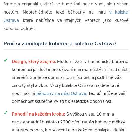
šmrnc a originalitu, která se bude líbit nejen vám, ale i vašim
hostům. Nepřehlédněte také běhouny na míru
v kolekci
Ostrava
, které nabízíme ve stejných vzorech jako kusové
koberce Ostrava.
Proč si zamilujete koberec z kolekce Ostrava?
Design, který zaujme:
Moderní vzor v harmonické barevné
kombinaci je ideální pro oživení minimalistických i tradičních
interiérů. Stane se dominantou místnosti a podtrhne váš
osobitý styl a vkus. Vzory kolekce Ostrava najdete také
mezi našimi
běhouny na míru Ostrava
. Teď už můžete vaši
domácnost skutečně vyladit k estetické dokonalosti.
Pohodlí na každém kroku:
S výškou vlasu 10 mm a
nadstandardní hustotou 2200 g/m² nabízí koberec měkký
a hřejivý povrch, který oceníte při každém došlapu. Ideální