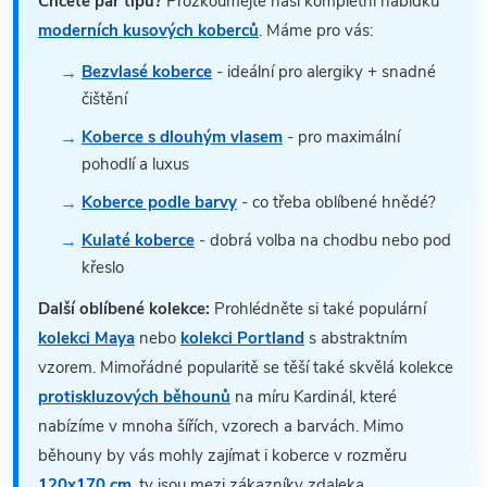
Chcete pár tipů?
Prozkoumejte naši kompletní nabídku
moderních kusových koberců
. Máme pro vás:
Bezvlasé koberce
- ideální pro alergiky + snadné
čištění
Koberce s dlouhým vlasem
- pro maximální
pohodlí a luxus
Koberce podle barvy
- co třeba oblíbené hnědé?
Kulaté koberce
- dobrá volba na chodbu nebo pod
křeslo
Další oblíbené kolekce:
Prohlédněte si také populární
kolekci Maya
nebo
kolekci Portland
s abstraktním
vzorem. Mimořádné popularitě se těší také skvělá kolekce
protiskluzových běhounů
na míru Kardinál, které
nabízíme v mnoha šířích, vzorech a barvách. Mimo
běhouny by vás mohly zajímat i koberce v rozměru
120x170 cm
, ty jsou mezi zákazníky zdaleka