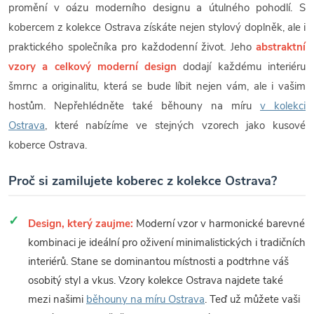
promění v oázu moderního designu a útulného pohodlí. S
kobercem z kolekce Ostrava získáte nejen stylový doplněk, ale i
praktického společníka pro každodenní život. Jeho
abstraktní
vzory a celkový moderní design
dodají každému interiéru
šmrnc a originalitu, která se bude líbit nejen vám, ale i vašim
hostům. Nepřehlédněte také běhouny na míru
v kolekci
Ostrava
, které nabízíme ve stejných vzorech jako kusové
koberce Ostrava.
Proč si zamilujete koberec z kolekce Ostrava?
Design, který zaujme:
Moderní vzor v harmonické barevné
kombinaci je ideální pro oživení minimalistických i tradičních
interiérů. Stane se dominantou místnosti a podtrhne váš
osobitý styl a vkus. Vzory kolekce Ostrava najdete také
mezi našimi
běhouny na míru Ostrava
. Teď už můžete vaši