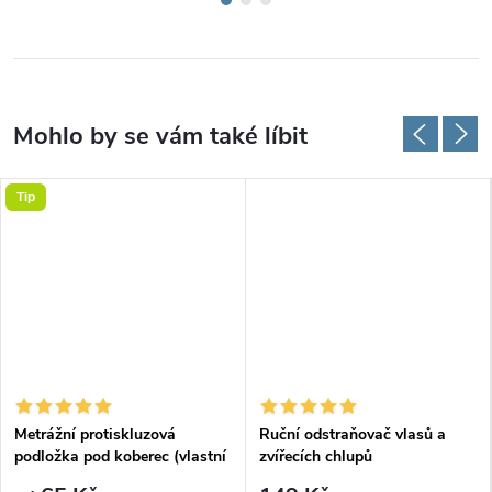
Tip
Metrážní protiskluzová
Ruční odstraňovač vlasů a
podložka pod koberec (vlastní
zvířecích chlupů
rozměr)