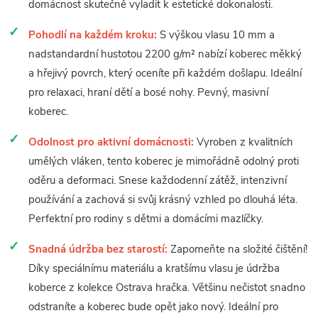
domácnost skutečně vyladit k estetické dokonalosti.
Pohodlí na každém kroku:
S výškou vlasu 10 mm a
nadstandardní hustotou 2200 g/m² nabízí koberec měkký
a hřejivý povrch, který oceníte při každém došlapu. Ideální
pro relaxaci, hraní dětí a bosé nohy. Pevný, masivní
koberec.
Odolnost pro aktivní domácnosti:
Vyroben z kvalitních
umělých vláken, tento koberec je mimořádně odolný proti
oděru a deformaci. Snese každodenní zátěž, intenzivní
používání a zachová si svůj krásný vzhled po dlouhá léta.
Perfektní pro rodiny s dětmi a domácími mazlíčky.
Snadná údržba bez starostí:
Zapomeňte na složité čištění!
Díky speciálnímu materiálu a kratšímu vlasu je údržba
koberce z kolekce Ostrava hračka. Většinu nečistot snadno
odstraníte a koberec bude opět jako nový. Ideální pro