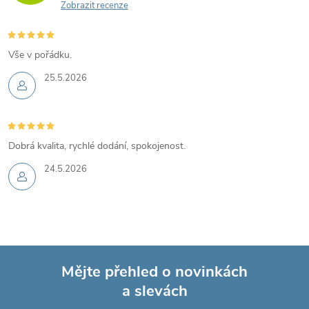
Zobrazit recenze
Vše v pořádku.
25.5.2026
Dobrá kvalita, rychlé dodání, spokojenost.
24.5.2026
Mějte přehled o novinkách
a slevách
Z