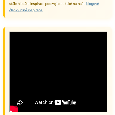
stále hledáte inspiraci, podívejte se také na naše
blogové
články plné inspirace.