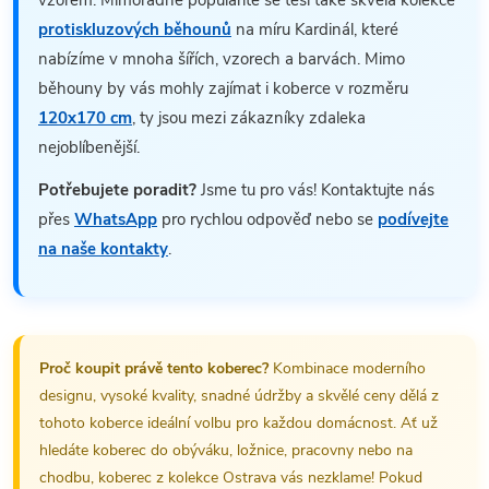
vzorem. Mimořádné popularitě se těší také skvělá kolekce
protiskluzových běhounů
na míru Kardinál, které
nabízíme v mnoha šířích, vzorech a barvách. Mimo
běhouny by vás mohly zajímat i koberce v rozměru
120x170 cm
, ty jsou mezi zákazníky zdaleka
nejoblíbenější.
Potřebujete poradit?
Jsme tu pro vás! Kontaktujte nás
přes
WhatsApp
pro rychlou odpověď nebo se
podívejte
na naše kontakty
.
Proč koupit právě tento koberec?
Kombinace moderního
designu, vysoké kvality, snadné údržby a skvělé ceny dělá z
tohoto koberce ideální volbu pro každou domácnost. Ať už
hledáte koberec do obýváku, ložnice, pracovny nebo na
chodbu, koberec z kolekce Ostrava vás nezklame! Pokud