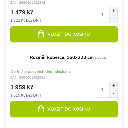
EAN:
8680401402348
1 479 Kč
1 222 Kč bez DPH
VLOŽIT DO KOŠÍKU
Rozměr koberce: 160x220 cm
TA27348
Do 5-7 pracovních dnů odešleme
EAN:
8680401402331
1 959 Kč
1 619 Kč bez DPH
VLOŽIT DO KOŠÍKU