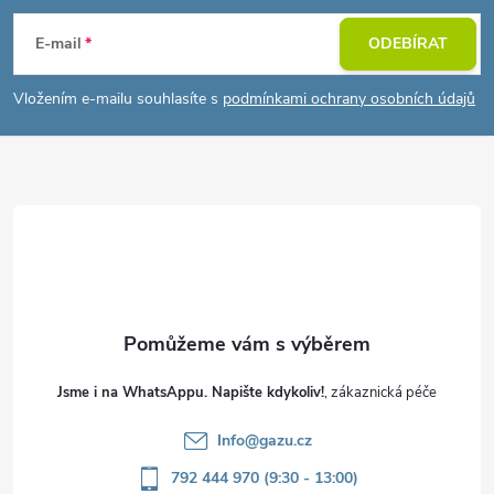
á
E-mail
ODEBÍRAT
p
Vložením e-mailu souhlasíte s
podmínkami ochrany osobních údajů
a
t
í
Jsme i na WhatsAppu. Napište kdykoliv!
Info
@
gazu.cz
792 444 970 (9:30 - 13:00)