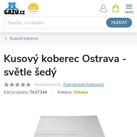
Přejít
NÁKUPNÍ
KOŠÍK
na
obsah
HLEDAT
Kusové koberce
Kusový koberec Ostrava -
světle šedý
Neohodnoceno
Podrobnosti hodnocení
Kód produktu:
TA27344
Kolekce:
Ostrava