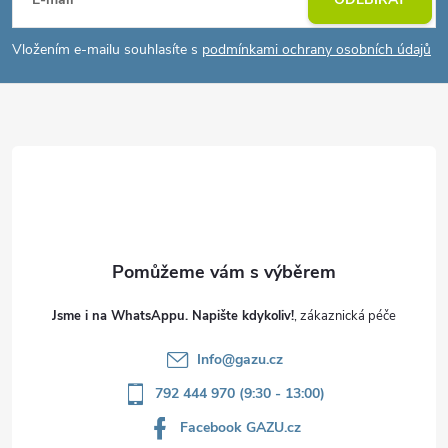
á
p
Vložením e-mailu souhlasíte s
podmínkami ochrany osobních údajů
a
t
í
Jsme i na WhatsAppu. Napište kdykoliv!
Info
@
gazu.cz
792 444 970 (9:30 - 13:00)
Facebook GAZU.cz