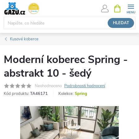
Přejít
NÁKUPNÍ
KOŠÍK
na
obsah
HLEDAT
Kusové koberce
Moderní koberec Spring -
abstrakt 10 - šedý
Neohodnoceno
Podrobnosti hodnocení
Kód produktu:
TA46171
Kolekce:
Spring