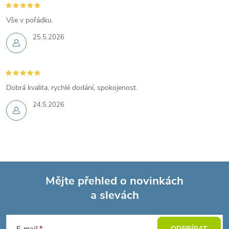
Vše v pořádku.
25.5.2026
Dobrá kvalita, rychlé dodání, spokojenost.
24.5.2026
Mějte přehled o novinkách
a slevách
Z
E-mail
ODEBÍRAT