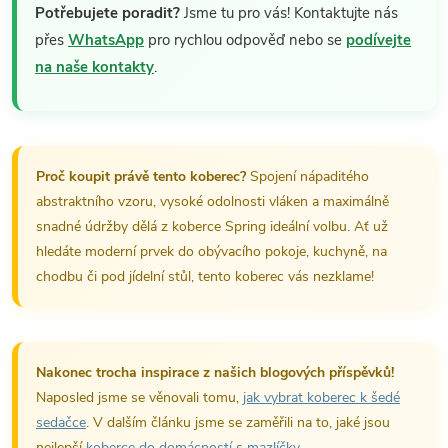
Potřebujete poradit?
Jsme tu pro vás! Kontaktujte nás
přes
WhatsApp
pro rychlou odpověď nebo se
podívejte
na naše kontakty
.
Proč koupit právě tento koberec?
Spojení nápaditého
abstraktního vzoru, vysoké odolnosti vláken a maximálně
snadné údržby dělá z koberce Spring ideální volbu. Ať už
hledáte moderní prvek do obývacího pokoje, kuchyně, na
chodbu či pod jídelní stůl, tento koberec vás nezklame!
Nakonec trocha inspirace z našich blogových příspěvků!
Naposled jsme se věnovali tomu,
jak vybrat koberec k šedé
sedačce
. V dalším článku jsme se zaměřili na to, jaké jsou
nejlepší
koberce do domácností s mazlíčky
.