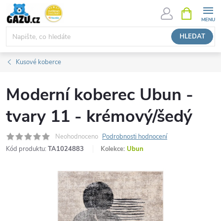
Přejít
NÁKUPNÍ
KOŠÍK
na
obsah
HLEDAT
Kusové koberce
Moderní koberec Ubun -
tvary 11 - krémový/šedý
Neohodnoceno
Podrobnosti hodnocení
Kód produktu:
TA1024883
Kolekce:
Ubun