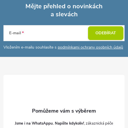
Mějte přehled o novinkách
a slevách
Z
á
E-mail
ODEBÍRAT
p
Vložením e-mailu souhlasíte s
podmínkami ochrany osobních údajů
a
t
í
Jsme i na WhatsAppu. Napište kdykoliv!