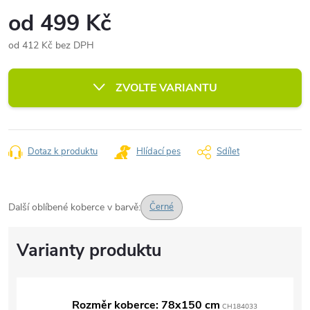
od
499 Kč
od
412 Kč
bez DPH
Měrná
cena:
ZVOLTE VARIANTU
Dotaz k produktu
Hlídací pes
Sdílet
Další oblíbené koberce v barvě:
Černé
Rozměr koberce: 78x150 cm
CH184033