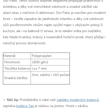
Sisi Patio. Tento stylový doplněk elegantně propojuje praktičnost s
estetikou a díky své mimořádné odolnosti a snadné údržbě vás
zbaví obav z nečistot či deformací. Sisi Patio je navržen pro moderní
život – skvěle zapadne do jakéhokoliv interiéru a díky své odolnosti
vůči povětrnostním vlivům najde využití nejen v obývacím pokoji či
kuchyni, ale i na balkoně či terase. Je to ideální volba pro každého,
kdo hledá trvanlivý, krásný a maximálně funkční prvek, který přežije i
náročný provoz domácnosti.
Materiál:
Polypropylen
Hmotnost:
1600 g/m2
Tloušťka koberce:
cca 7 mm
Ano, odolný i vůči počasí
Snadná údržba:
✨
Náš tip:
Prohlédněte si také naši
nabídku moderních koberců
,
zejména
kolekce Tap
je sázkou na jistotu. Hned v závěsu