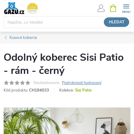
Přejít
NÁKUPNÍ
KOŠÍK
na
obsah
HLEDAT
Kusové koberce
Odolný koberec Sisi Patio
- rám - černý
Neohodnoceno
Podrobnosti hodnocení
Kód produktu:
CH184033
Kolekce:
Sisi Patio