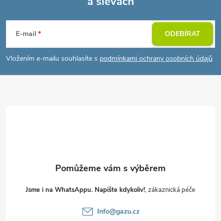
a slevách
Z
á
E-mail
ODEBÍRAT
p
Vložením e-mailu souhlasíte s
podmínkami ochrany osobních údajů
a
t
í
Jsme i na WhatsAppu. Napište kdykoliv!
Info
@
gazu.cz