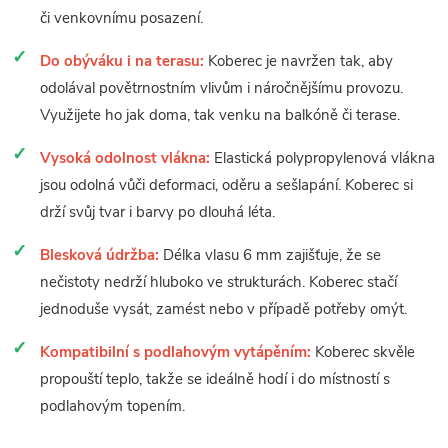
či venkovnímu posazení.
Do obýváku i na terasu:
Koberec je navržen tak, aby
odolával povětrnostním vlivům i náročnějšímu provozu.
Využijete ho jak doma, tak venku na balkóně či terase.
Vysoká odolnost vlákna:
Elastická polypropylenová vlákna
jsou odolná vůči deformaci, oděru a sešlapání. Koberec si
drží svůj tvar i barvy po dlouhá léta.
Blesková údržba:
Délka vlasu 6 mm zajišťuje, že se
nečistoty nedrží hluboko ve strukturách. Koberec stačí
jednoduše vysát, zamést nebo v případě potřeby omýt.
Kompatibilní s podlahovým vytápěním:
Koberec skvěle
propouští teplo, takže se ideálně hodí i do místností s
podlahovým topením.