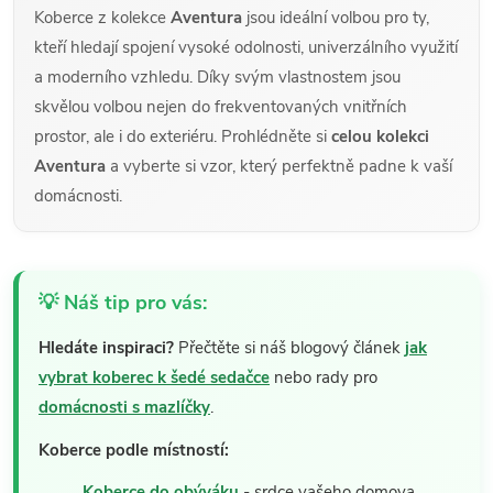
Koberce z kolekce
Aventura
jsou ideální volbou pro ty,
kteří hledají spojení vysoké odolnosti, univerzálního využití
a moderního vzhledu. Díky svým vlastnostem jsou
skvělou volbou nejen do frekventovaných vnitřních
prostor, ale i do exteriéru. Prohlédněte si
celou kolekci
Aventura
a vyberte si vzor, který perfektně padne k vaší
domácnosti.
💡 Náš tip pro vás:
Hledáte inspiraci?
Přečtěte si náš blogový článek
jak
vybrat koberec k šedé sedačce
nebo rady pro
domácnosti s mazlíčky
.
Koberce podle místností:
Koberce do obýváku
- srdce vašeho domova