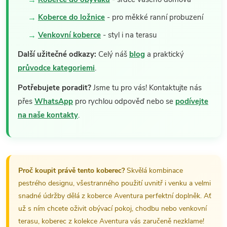
Koberce do ložnice
- pro měkké ranní probuzení
Venkovní koberce
- styl i na terasu
Další užitečné odkazy:
Celý náš
blog
a praktický
průvodce kategoriemi
.
Potřebujete poradit?
Jsme tu pro vás! Kontaktujte nás
přes
WhatsApp
pro rychlou odpověď nebo se
podívejte
na naše kontakty
.
Proč koupit právě tento koberec?
Skvělá kombinace
pestrého designu, všestranného použití uvnitř i venku a velmi
snadné údržby dělá z koberce Aventura perfektní doplněk. Ať
už s ním chcete oživit obývací pokoj, chodbu nebo venkovní
terasu, koberec z kolekce Aventura vás zaručeně nezklame!