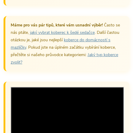
Máme pro vás pár tipů, které vám usnadní výběr!
Často se
nás ptáte,
jaký vybrat koberec k šedé sedačce
. Další častou
otázkou je, jaké jsou nejlepší
koberce do domácností s
mazlíčky
. Pokud jste na úplném začátku vybírání koberce,
přečtěte si našeho průvodce kategoriemi:
Jaký typ koberce
zvolit?