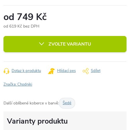
od
749 Kč
od
619 Kč
bez DPH
Měrná
cena:
ZVOLTE VARIANTU
Dotaz k produktu
Hlídací pes
Sdílet
Značka:
Chodniki
Další oblíbené koberce v barvě:
Šedé