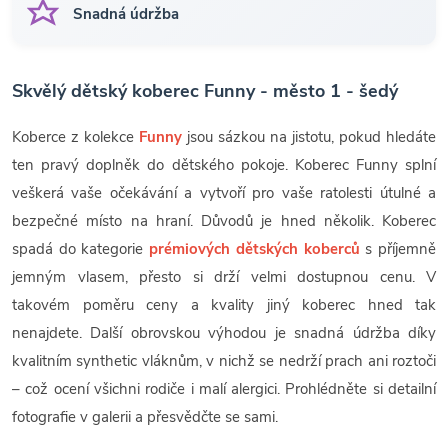
Snadná údržba
Skvělý dětský koberec Funny - město 1 - šedý
Koberce z kolekce
Funny
jsou sázkou na jistotu, pokud hledáte
ten pravý doplněk do dětského pokoje. Koberec Funny splní
veškerá vaše očekávání a vytvoří pro vaše ratolesti útulné a
bezpečné místo na hraní. Důvodů je hned několik. Koberec
spadá do kategorie
prémiových dětských koberců
s příjemně
jemným vlasem, přesto si drží velmi dostupnou cenu. V
takovém poměru ceny a kvality jiný koberec hned tak
nenajdete. Další obrovskou výhodou je snadná údržba díky
kvalitním synthetic vláknům, v nichž se nedrží prach ani roztoči
– což ocení všichni rodiče i malí alergici. Prohlédněte si detailní
fotografie v galerii a přesvědčte se sami.