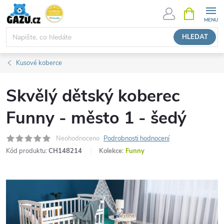
Přejít
NÁKUPNÍ
KOŠÍK
na
obsah
HLEDAT
Kusové koberce
Skvělý dětský koberec
Funny - město 1 - šedý
Neohodnoceno
Podrobnosti hodnocení
Kód produktu:
CH148214
Kolekce:
Funny