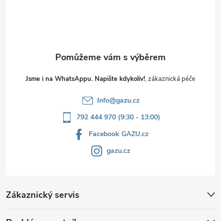
í
Jsme i na WhatsAppu. Napište kdykoliv!
Info
@
gazu.cz
792 444 970 (9:30 - 13:00)
Facebook GAZU.cz
gazu.cz
Zákaznický servis