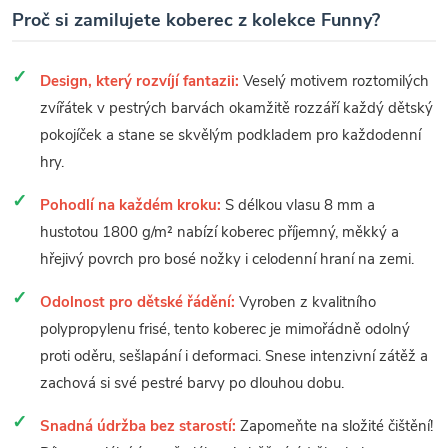
Proč si zamilujete koberec z kolekce Funny?
Design, který rozvíjí fantazii:
Veselý motivem roztomilých
zvířátek v pestrých barvách okamžitě rozzáří každý dětský
pokojíček a stane se skvělým podkladem pro každodenní
hry.
Pohodlí na každém kroku:
S délkou vlasu 8 mm a
hustotou 1800 g/m² nabízí koberec příjemný, měkký a
hřejivý povrch pro bosé nožky i celodenní hraní na zemi.
Odolnost pro dětské řádění:
Vyroben z kvalitního
polypropylenu frisé, tento koberec je mimořádně odolný
proti oděru, sešlapání i deformaci. Snese intenzivní zátěž a
zachová si své pestré barvy po dlouhou dobu.
Snadná údržba bez starostí:
Zapomeňte na složité čištění!