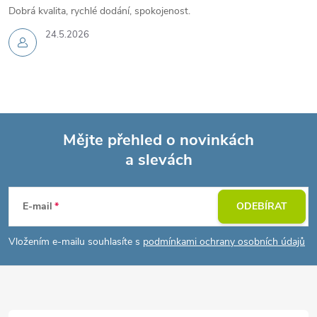
Dobrá kvalita, rychlé dodání, spokojenost.
24.5.2026
Mějte přehled o novinkách
a slevách
Z
á
E-mail
ODEBÍRAT
p
Vložením e-mailu souhlasíte s
podmínkami ochrany osobních údajů
a
t