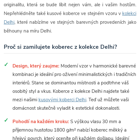
originalitu, která se bude líbit nejen vám, ale i vašim hostům.
Nepřehlédněte také kusové koberce ve stejném vzoru v
kolekci
Delhi
, které nabízíme ve stejných barevných provedeních jako
běhouny na míru Delhi.
Proč si zamilujete koberec z kolekce Delhi?
Design, který zaujme:
Moderní vzor v harmonické barevné
kombinaci je ideální pro oživení minimalistických i tradičních
interiérů. Stane se dominantou místnosti a podtrhne váš
osobitý styl a vkus. Koberce z kolekce Delhi najdete také
mezi našimi
kusovými koberci Delhi
. Teď už můžete vaši
domácnost skutečně vyladit k estetické dokonalosti.
Pohodlí na každém kroku:
S výškou vlasu 30 mm a
příjemnou hustotou 1800 g/m² nabízí koberec měkký a
hřejivý povrch, který oceníte při každém došlapu. Ideální