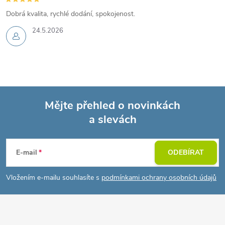
Dobrá kvalita, rychlé dodání, spokojenost.
24.5.2026
Mějte přehled o novinkách
a slevách
Z
á
E-mail
ODEBÍRAT
p
Vložením e-mailu souhlasíte s
podmínkami ochrany osobních údajů
a