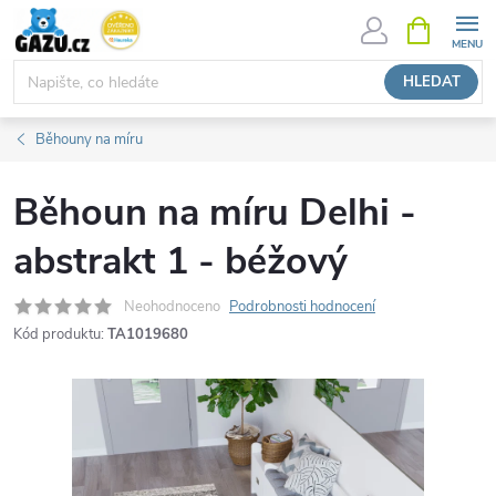
Přejít
NÁKUPNÍ
KOŠÍK
na
obsah
HLEDAT
Běhouny na míru
Běhoun na míru Delhi -
abstrakt 1 - béžový
Neohodnoceno
Podrobnosti hodnocení
Kód produktu:
TA1019680