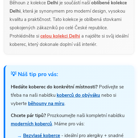
Běhoun z kolekce
Delhi
je součástí naší
oblíbené kolekce
Delhi
, která je synonymem pro moderní design, vysokou
kvalitu a praktičnost. Tato kolekce je oblíbená stovkami
spokojených zákazníků po celé České republice.
Prohlédněte si
celou kolekci Delhi
a najděte si svůj ideální
koberec, který dokonale doplní váš interiér.
💡 Náš tip pro vás:
Hledáte koberec do konkrétní místnosti?
Podívejte se
třeba na naši nabídku
koberců do obýváku
nebo si
vyberte
běhouny na míru
.
Chcete pár tipů?
Prozkoumejte naši kompletní nabídku
moderních koberců
. Máme pro vás:
Bezvlasé koberce
- ideální pro alergiky + snadné