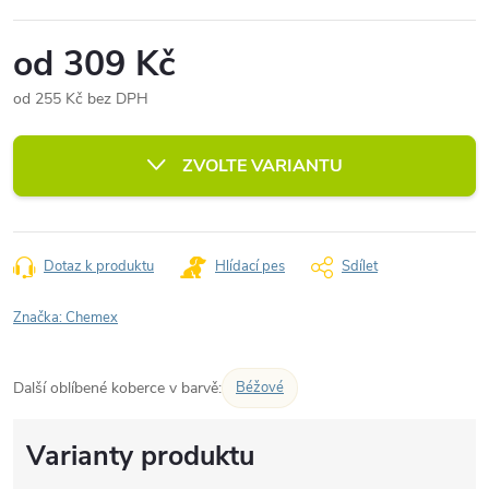
od
309 Kč
od
255 Kč
bez DPH
Měrná
cena:
ZVOLTE VARIANTU
Dotaz k produktu
Hlídací pes
Sdílet
Značka:
Chemex
Další oblíbené koberce v barvě:
Béžové