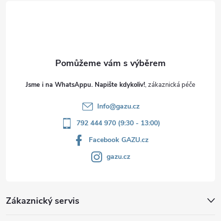
t
í
Jsme i na WhatsAppu. Napište kdykoliv!
Info
@
gazu.cz
792 444 970 (9:30 - 13:00)
Facebook GAZU.cz
gazu.cz
Zákaznický servis