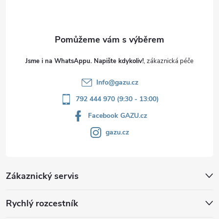
í
Jsme i na WhatsAppu. Napište kdykoliv!
Info
@
gazu.cz
792 444 970 (9:30 - 13:00)
Facebook GAZU.cz
gazu.cz
Zákaznický servis
Rychlý rozcestník