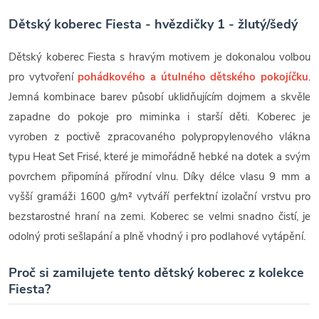
Dětský koberec Fiesta - hvězdičky 1 - žlutý/šedý
Dětský koberec Fiesta s hravým motivem je dokonalou volbou
pro vytvoření
pohádkového a útulného dětského pokojíčku
.
Jemná kombinace barev působí uklidňujícím dojmem a skvěle
zapadne do pokoje pro miminka i starší děti. Koberec je
vyroben z poctivě zpracovaného polypropylenového vlákna
typu Heat Set Frisé, které je mimořádně hebké na dotek a svým
povrchem připomíná přírodní vlnu. Díky délce vlasu 9 mm a
vyšší gramáži 1600 g/m² vytváří perfektní izolační vrstvu pro
bezstarostné hraní na zemi. Koberec se velmi snadno čistí, je
odolný proti sešlapání a plně vhodný i pro podlahové vytápění.
Proč si zamilujete tento dětský koberec z kolekce
Fiesta?