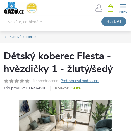
Přejít
NÁKUPNÍ
KOŠÍK
na
obsah
HLEDAT
Kusové koberce
Dětský koberec Fiesta -
hvězdičky 1 - žlutý/šedý
Neohodnoceno
Podrobnosti hodnocení
Kód produktu:
TA46490
Kolekce:
Fiesta