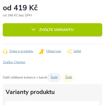
od
419 Kč
od
346 Kč
bez DPH
Měrná
cena:
ZVOLTE VARIANTU
Dotaz k produktu
Hlídací pes
Sdílet
Značka:
Chemex
Další oblíbené koberce v barvě:
Šedé
Žluté