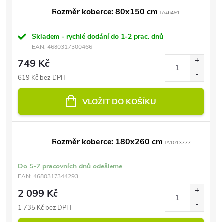
Rozměr koberce: 80x150 cm
TA46491
Skladem - rychlé dodání do 1-2 prac. dnů
EAN:
4680317300466
749 Kč
619 Kč bez DPH
VLOŽIT DO KOŠÍKU
Rozměr koberce: 180x260 cm
TA1013777
Do 5-7 pracovních dnů odešleme
EAN:
4680317344293
2 099 Kč
1 735 Kč bez DPH