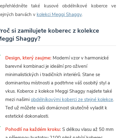
epřehlédněte také kusové obdélníkové koberce ve
tejných barvách v
kolekci Meggi Shaggy
.
roč si zamilujete koberec z kolekce
eggi Shaggy?
Design, který zaujme:
Moderní vzor v harmonické
barevné kombinaci je ideální pro oživení
minimalistických i tradičních interiérů. Stane se
dominantou místnosti a podtrhne váš osobitý styl a
vkus. Koberce z kolekce Meggi Shaggy najdete také
mezi našimi
obdélníkovými koberci ze stejné kolekce
.
Teď už můžete vaši domácnost skutečně vyladit k
estetické dokonalosti.
Pohodlí na každém kroku:
S délkou vlasu až 50 mm
a příjemnou hustotou 2100 g/m² nabízí koberec