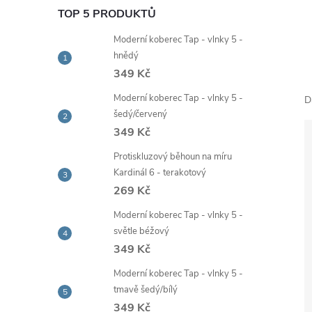
e
TOP 5 PRODUKTŮ
Moderní koberec Tap - vlnky 5 -
l
hnědý
349 Kč
Moderní koberec Tap - vlnky 5 -
D
šedý/červený
349 Kč
Protiskluzový běhoun na míru
Kardinál 6 - terakotový
269 Kč
Moderní koberec Tap - vlnky 5 -
světle béžový
349 Kč
Moderní koberec Tap - vlnky 5 -
tmavě šedý/bílý
349 Kč