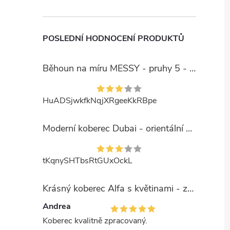
POSLEDNÍ HODNOCENÍ PRODUKTŮ
Běhoun na míru MESSY - pruhy 5 - béžový
HuADSjwkfkNqjXRgeeKkRBpe
Moderní koberec Dubai - orientální 6 - červený
tKqnySHTbsRtGUxOckL
Krásný koberec Alfa s květinami - zelený
Andrea
Koberec kvalitně zpracovaný.