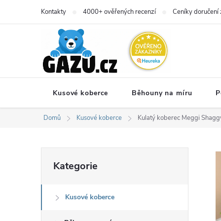
Přejít
Kontakty
4000+ ověřených recenzí
Ceníky doručení 
na
obsah
Kusové koberce
Běhouny na míru
P
Domů
Kusové koberce
Kulatý koberec Meggi Shagg
P
Přeskočit
Kategorie
kategorie
o
Kusové koberce
s