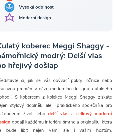
Vysoká odolnost
Moderní design
Kulatý koberec Meggi Shaggy -
námořnický modrý: Delší vlas
po hřejivý došlap
ředstavte si, jak se váš obývací pokoj, ložnice nebo
racovna promění v oázu moderního designu a útulného
ohodlí. S kobercem z kolekce Meggi Shaggy získáte
ejen stylový doplněk, ale i praktického společníka pro
aždodenní život. Jeho
delší vlas a celkový moderní
esign
dodají každému interiéru šmrnc a originalitu, která
e bude líbit nejen vám, ale i vašim hostům.