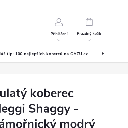
NÁKUPNÍ
KOŠÍK
Prázdný košík
Přihlášení
áš tip: 100 nejlepších koberců na GAZU.cz
Hodnocení o
ulatý koberec
eggi Shaggy -
ámořnický modrý