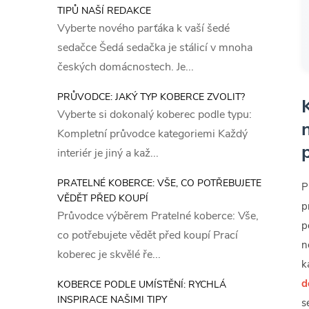
TIPŮ NAŠÍ REDAKCE
Vyberte nového parťáka k vaší šedé
sedačce Šedá sedačka je stálicí v mnoha
českých domácnostech. Je...
PRŮVODCE: JAKÝ TYP KOBERCE ZVOLIT?
Vyberte si dokonalý koberec podle typu:
Kompletní průvodce kategoriemi Každý
interiér je jiný a kaž...
PRATELNÉ KOBERCE: VŠE, CO POTŘEBUJETE
P
VĚDĚT PŘED KOUPÍ
p
Průvodce výběrem Pratelné koberce: Vše,
p
co potřebujete vědět před koupí Prací
n
koberec je skvělé ře...
k
d
KOBERCE PODLE UMÍSTĚNÍ: RYCHLÁ
INSPIRACE NAŠIMI TIPY
s