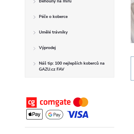
Běhouny na míru
t
Péče o koberce
r
a
Umělé trávníky
n
Výprodej
n
Náš tip: 100 nejlepších koberců na
GAZU.cz FAV
í
p
a
n