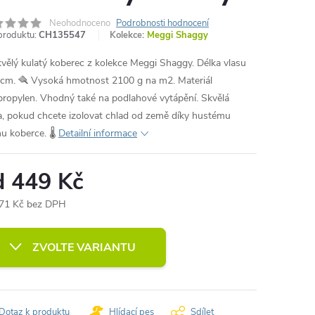
Neohodnoceno
Podrobnosti hodnocení
produktu:
CH135547
Kolekce:
Meggi Shaggy
vělý kulatý koberec z kolekce Meggi Shaggy. Délka vlasu
 cm. 🪮 Vysoká hmotnost 2100 g na m2. Materiál
propylen. Vhodný také na podlahové vytápění. Skvělá
a, pokud chcete izolovat chlad od země díky hustému
u koberce. 🌡️
Detailní informace
d
449 Kč
71 Kč
bez DPH
ná
:
ZVOLTE VARIANTU
Dotaz k produktu
Hlídací pes
Sdílet