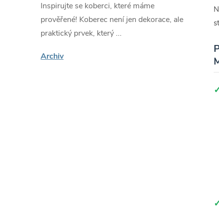
Inspirujte se koberci, které máme
N
prověřené! Koberec není jen dekorace, ale
s
praktický prvek, který ...
P
Archiv
M