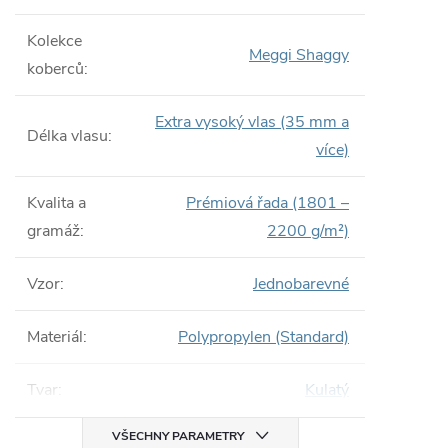
Kolekce
Meggi Shaggy
koberců
:
Extra vysoký vlas (35 mm a
Délka vlasu
:
více)
Kvalita a
Prémiová řada (1801 –
gramáž
:
2200 g/m²)
Vzor
:
Jednobarevné
Materiál
:
Polypropylen (Standard)
Tvar
:
Kulatý
VŠECHNY PARAMETRY