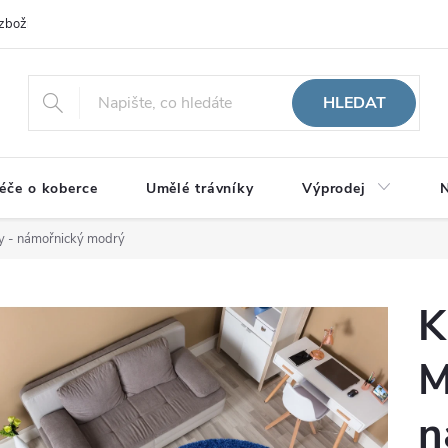
zboží
HLEDAT
éče o koberce
Umělé trávníky
Výprodej
N
y - námořnický modrý
K
M
n