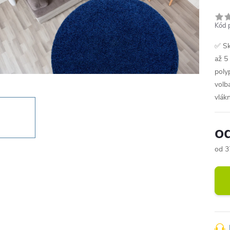
Kód 
✅ Sk
až 5
poly
volb
vlákn
o
od
3
Měr
cena