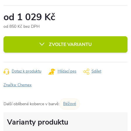
od
1 029 Kč
od
850 Kč
bez DPH
Měrná
cena:
ZVOLTE VARIANTU
Dotaz k produktu
Hlídací pes
Sdílet
Značka:
Chemex
Další oblíbené koberce v barvě:
Béžové