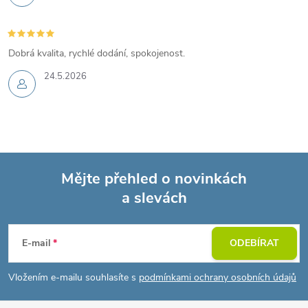
Dobrá kvalita, rychlé dodání, spokojenost.
24.5.2026
Mějte přehled o novinkách
a slevách
Z
á
E-mail
ODEBÍRAT
p
Vložením e-mailu souhlasíte s
podmínkami ochrany osobních údajů