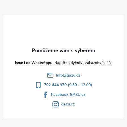
a
t
í
Jsme i na WhatsAppu. Napište kdykoliv!
Info
@
gazu.cz
792 444 970 (9:30 - 13:00)
Facebook GAZU.cz
gazu.cz