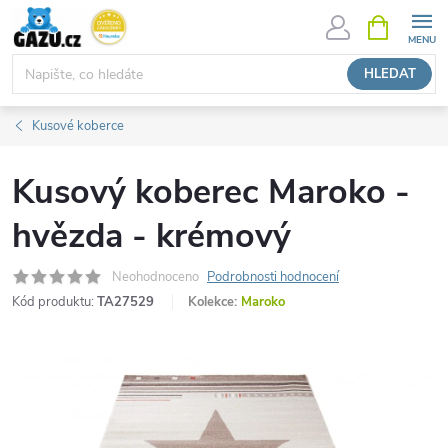
Přejít
NÁKUPNÍ
KOŠÍK
na
obsah
HLEDAT
Kusové koberce
Kusový koberec Maroko -
hvězda - krémový
Neohodnoceno
Podrobnosti hodnocení
Kód produktu:
TA27529
Kolekce:
Maroko